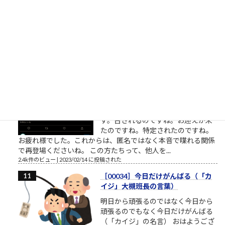
の無いことのようにも見えます。
（思いやり、共感、愛情、相手に喜んで欲しい気持ち・・・こ
れらをまとめて関心と呼ぶことにします）相手への関心が高く
ても鬼のような人もいます。相手...
2.5k件のビュー
|
2023/02/22 に投稿された
桜ういろうさん、Twitter界を引退
桜ういろうさんは、櫻井平さんのご
親戚だそうです ものすごい勢いで、
ツイ消ししているので、そろそろ
Twitter界隈からご退場されるようで
す。召されるのですね。お迎えが来
たのですね。特定されたのですね。
お疲れ様でした。これからは、匿名ではなく本音で喋れる関係
で再登場くださいね。 この方たちって、他人を...
2.4k件のビュー
|
2023/02/14 に投稿された
［00034］今日だけがんばる（「カ
イジ」大槻班長の言葉）
明日から頑張るのではなく今日から
頑張るのでもなく今日だけがんばる
（「カイジ」の名言） おはようござ