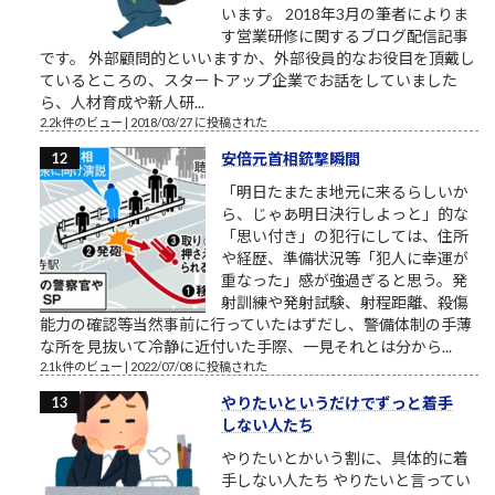
います。 2018年3月の筆者によりま
す営業研修に関するブログ配信記事
です。 外部顧問的といいますか、外部役員的なお役目を頂戴し
ているところの、スタートアップ企業でお話をしていました
ら、人材育成や新人研...
2.2k件のビュー
|
2018/03/27 に投稿された
安倍元首相銃撃瞬間
「明日たまたま地元に来るらしいか
ら、じゃあ明日決行しよっと」的な
「思い付き」の犯行にしては、住所
や経歴、準備状況等「犯人に幸運が
重なった」感が強過ぎると思う。発
射訓練や発射試験、射程距離、殺傷
能力の確認等当然事前に行っていたはずだし、警備体制の手薄
な所を見抜いて冷静に近付いた手際、一見それとは分から...
2.1k件のビュー
|
2022/07/08 に投稿された
やりたいというだけでずっと着手
しない人たち
やりたいとかいう割に、具体的に着
手しない人たち やりたいと言ってい