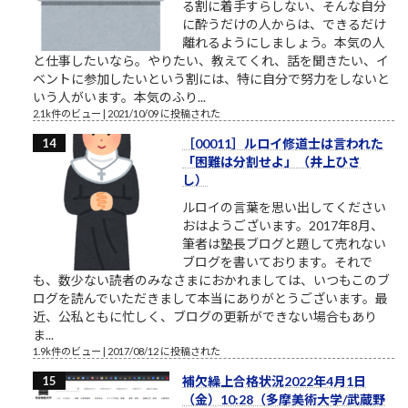
る割に着手すらしない、そんな自分
に酔うだけの人からは、できるだけ
離れるようにしましょう。本気の人
と仕事したいなら。やりたい、教えてくれ、話を聞きたい、イ
ベントに参加したいという割には、特に自分で努力をしないと
いう人がいます。本気のふり...
2.1k件のビュー
|
2021/10/09 に投稿された
［00011］ルロイ修道士は言われた
「困難は分割せよ」（井上ひさ
し）
ルロイの言葉を思い出してください
おはようございます。2017年8月、
筆者は塾長ブログと題して売れない
ブログを書いております。それで
も、数少ない読者のみなさまにおかれましては、いつもこのブ
ログを読んでいただきまして本当にありがとうございます。最
近、公私ともに忙しく、ブログの更新ができない場合もあり
ま...
1.9k件のビュー
|
2017/08/12 に投稿された
補欠繰上合格状況2022年4月1日
（金）10:28（多摩美術大学/武蔵野