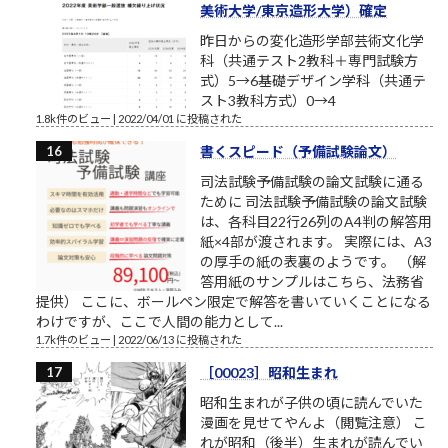
美術大学/東京造形大学）確定
昨日からの変化造形学部芸術文化学
科（共通テスト2教科＋専門試験方
式）5→6基礎デザイン学科（共通テ
スト3教科方式）0→4
1.8k件のビュー
|
2022/04/01 に投稿された
書くスピード（予備試験論文）
司法試験予備試験の論文試験に通る
ために 司法試験予備試験の論文試験
は、各科目22行26列のA4判の解答用
紙×4部が渡されます。 実際には、A3
の厚手の紙の表裏のようです。 （解
答用紙のサンプルはこちら、法務省
提供） ここに、ボールペン限定で解答を書いていくことになる
わけですが、ここで人間の能力として...
1.7k件のビュー
|
2022/06/13 に投稿された
［00023］昭和生まれ
昭和生まれが子供の頃に読んでいた
漫画を見せてやんよ（閲覧注意） こ
れが昭和（後半）生まれが読んでい