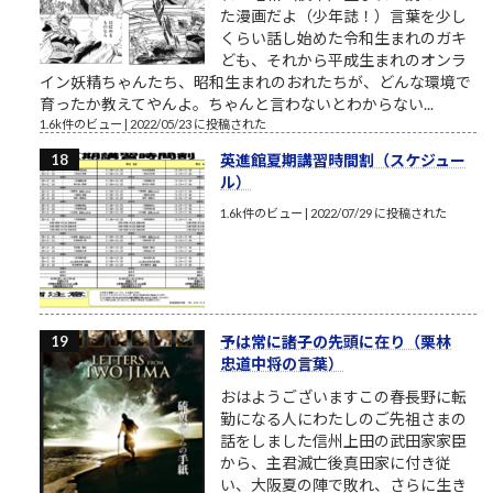
た漫画だよ（少年誌！）言葉を少し
くらい話し始めた令和生まれのガキ
ども、それから平成生まれのオンラ
イン妖精ちゃんたち、昭和生まれのおれたちが、どんな環境で
育ったか教えてやんよ。ちゃんと言わないとわからない...
1.6k件のビュー
|
2022/05/23 に投稿された
英進館夏期講習時間割（スケジュー
ル）
1.6k件のビュー
|
2022/07/29 に投稿された
予は常に諸子の先頭に在り（栗林
忠道中将の言葉）
おはようございますこの春長野に転
勤になる人にわたしのご先祖さまの
話をしました信州上田の武田家家臣
から、主君滅亡後真田家に付き従
い、大阪夏の陣で敗れ、さらに生き