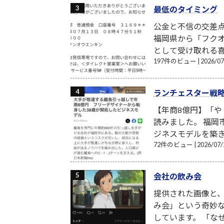
最低のタイミング
公金と不信の交差点
福岡県から「フクオ
として受け取れる喜
197件のビュー
|
2026/
ランチェスター戦
【年商8億円】「や
読みました。 福岡
ジネスモデルを築き、
72件のビュー
|
2026/0
会社の飲み会
提供された画像と
み会」という奇妙
しています。 「な