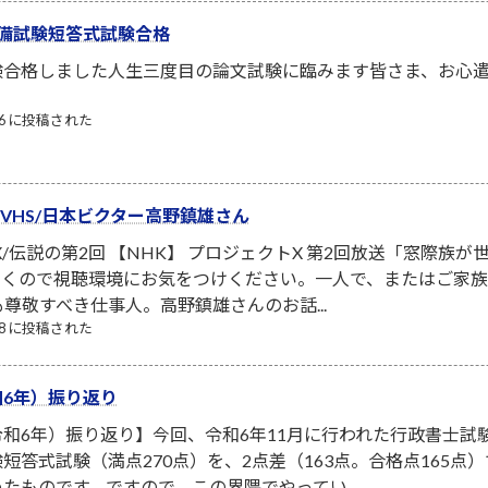
備試験短答式試験合格
験合格しました人生三度目の論文試験に臨みます皆さま、お心
/06 に投稿された
ーVHS/日本ビクター高野鎮雄さん
X/伝説の第2回 【NHK】 プロジェクトX 第2回放送「窓際族
泣くので視聴環境にお気をつけください。一人で、またはご家
も尊敬すべき仕事人。高野鎮雄さんのお話...
/08 に投稿された
6年）振り返り
和6年）振り返り】今回、令和6年11月に行われた行政書士試
短答式試験（満点270点）を、2点差（163点。合格点165
たものです。ですので、この界隈でやってい...