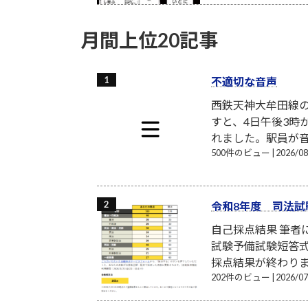
月間上位20記事
不適切な音声
西鉄天神大牟田線
すと、4日午後3時
れました。駅員が音
500件のビュー
|
2026/
令和8年度 司法試
自己採点結果 筆
試験予備試験短答式
採点結果が終わり
202件のビュー
|
2026/