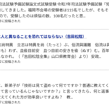
 司法試験予備試験論文式試験受験 令和7年司法試験予備試験「
してきました。福岡市会場の受験者は115名でしたが、そも
で、受験したのは煩悩の数、108名だったと思...
/08 に投稿された
は人と異なることを恐れてはならない（吉田松陰）
立志尚特異 立志は特異を尚（たっと）ぶ、俗流與議難 俗流は
おも）わず、且偸目前安 且つ目前の安きを偸（ぬす）む。百
なかれ。（『吉田松陰全集』山口県教育会）より） 安政...
/22 に投稿された
に、新弟子が「技術は見て盗めって何でですか？普通に教えて
って言っているんじゃないですか？」と言ってきたら、何と返
えてくれた方が効率良いですよね？ 教...
/07 に投稿された