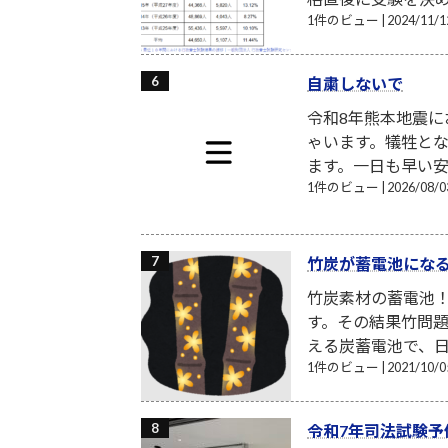
1件のビュー
|
2024/11
自粛しないで
令和8年熊本地震
ゃいます。犠牲と
ます。一日も早い安
1件のビュー
|
2026/08
竹炭が蓄電池にな
竹炭素材の蓄電池
す。その結果竹問題
える炭蓄電池で、日
1件のビュー
|
2021/10
令和7年司法試験