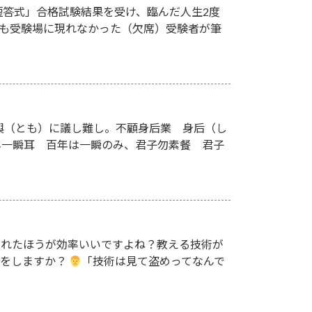
短答式」合格試験結果を受け、臨んだ人生2度
そも受験場に現れなかった（欠席）受験者が筆
與（とも）に議し難し。不顧身后業 身后（し
年一瞬耳 百年は一瞬のみ、君子勿素餐 君子
くれたほうが効率いいですよね？教える技術が
事をしますか？
「技術は見て盗めってなんで