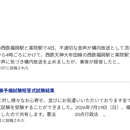
の西鉄福岡駅と薬院駅で4日、不適切な音声が構内放送として流
から4時ごろにかけて、西鉄天神大牟田線の西鉄福岡駅と薬院
声に気づき構内放送を止めましたが、乗客が録音したと...
08/07 に投稿された
験予備試験短答式試験結果
者に対し様々なお心寄せ、並びにお気遣いいただいております全
試験を受験することができました。2026年7月19日（日）
ましたので共有します。憲法 20点行政法 ...
/21 に投稿された