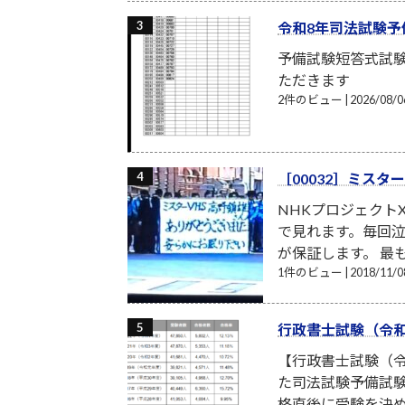
令和8年司法試験予
予備試験短答式試
ただきます
2件のビュー
|
2026/08
［00032］ミスタ
NHKプロジェクト
で見れます。毎回
が保証します。 最
1件のビュー
|
2018/11
行政書士試験（令和
【行政書士試験（令
た司法試験予備試験
格直後に受験を決め