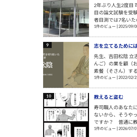
2年ぶり人生2度目
目の論文試験を受験
者目測では7名いたの
1件のビュー
|
2025/09
志を立てるために
先生、吉田松陰 
んご）の業を顧（
素餐（そさん）する
1件のビュー
|
2022/02
教えると盗む
寿司職人のあなた
ないから、そうや
ですか？ 普通に教
1件のビュー
|
2026/07