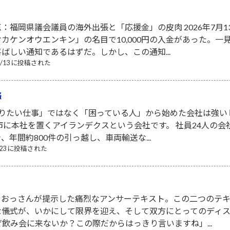
：福岡県議会議員の海外出張と「応援金」の皮肉 2026年7月
カケンオウエンキン」の名目で10,000円の入金があった。
ばしい通知であるはずだ。しかし、この通知...
07/13 に投稿された
略
りたい仕事」ではなく「困っている人」から始めた会社は強い 昨
市に本社を置くアイランデクスという会社です。 社員24人の
年間約800件の引っ越し、車両輸送な...
7/23 に投稿された
、おっさんが提示した痛烈なアンサーテキスト。この二つのテ
な儀式が、いかにして限界を迎え、そして双方にとってのディ
ぜ飲み会に来ないか？この際だからはっきり言いますね」...