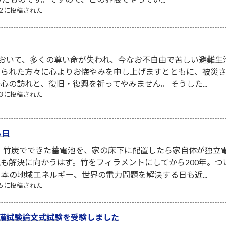
/12 に投稿された
において、多くの尊い命が失われ、今なお不自由で苦しい避難生
なられた方々に心よりお悔やみを申し上げますとともに、被災
心の訪れと、復旧・復興を祈ってやみません。 そうした...
/03 に投稿された
る日
！ 竹炭でできた蓄電池を、家の床下に配置したら家自体が独立
も解決に向かうはず。竹をフィラメントにしてから200年。
本の地域エネルギー、世界の電力問題を解決する日も近...
/05 に投稿された
予備試験論文式試験を受験しました