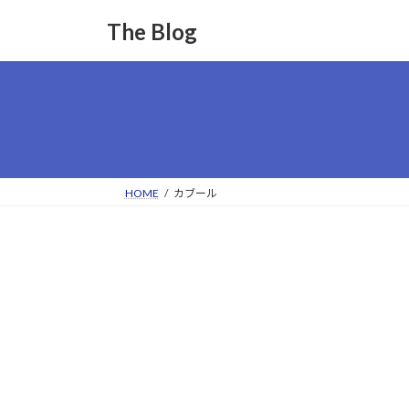
コ
ナ
The Blog
ン
ビ
テ
ゲ
ン
ー
ツ
シ
へ
ョ
ス
ン
キ
に
ッ
移
HOME
カブール
プ
動