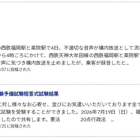
の西鉄福岡駅と薬院駅で4日、不適切な音声が構内放送として流
から4時ごろにかけて、西鉄天神大牟田線の西鉄福岡駅と薬院
声に気づき構内放送を止めましたが、乗客が録音したと...
08/07 に投稿された
験予備試験短答式試験結果
者に対し様々なお心寄せ、並びにお気遣いいただいております全
試験を受験することができました。2026年7月19日（日）
ましたので共有します。憲法 20点行政法 ...
07/21 に投稿された