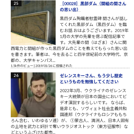
［00028］黒部ダム（間組の間さん
の思い出）
黒四ダム殉職者慰霊碑 間さんが話し
てくれた黒部ダム（黒四ダム）を臨
むお話 おはようございます。2019年
1月の大学の先輩を偲ぶ配信記事で
す。大先輩の間（はざま）さんに関
西電力と間組が作った黒四ダムのことを教えてもらった思い出
を書きます。筆者は、今を去ること四半世紀前の大学時代、京
都の、大学キャンパス...
1.5k件のビュー
|
2019/01/26 に投稿された
ゼレンスキーさん、もう少し歴史
というものを勉強してください
2022年3月、ウクライナのゼレンス
キー大統領が日本の国会においてビ
デオ演説するらしいです。 ならば、
是非とも、ソヴィェト社会主義共和
国連邦（ウクライナもロシアももち
ろん含む、いわゆるソ連）が、 ①蒙古人、満洲人、日本人固有
の土地を武力と奸計で奪いウラジオストック（東方征服市）な
どというふざけた都市...