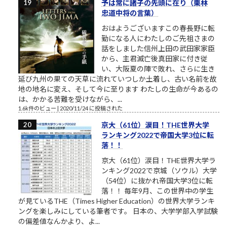
予は常に諸子の先頭に在り（栗林
忠道中将の言葉）
おはようございますこの春長野に転
勤になる人にわたしのご先祖さまの
話をしました信州上田の武田家家臣
から、主君滅亡後真田家に付き従
い、大阪夏の陣で敗れ、さらに生き
延び九州の果ての天草に流れていつしか土着し、古い名前を故
地の地名に変え、そして今に至ります わたしの生命が今あるの
は、かかる苦難を受けながら、...
1.6k件のビュー
|
2020/11/24 に投稿された
京大（61位）涙目！THE世界大学
ランキング2022で帝国大学3位に転
落！！
京大（61位）涙目！THE世界大学ラ
ンキング2022で京城（ソウル）大学
（54位）に抜かれ帝国大学3位に転
落！！ 毎年9月、この世界中の学生
が見ているTHE（Times Higher Education）の世界大学ランキ
ングを楽しみにしている筆者です。 日本の、大学学部入学試験
の偏差値なんかより、よ...