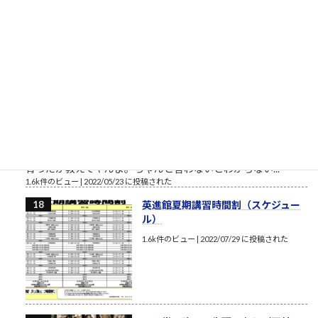
わけですが、ここで人間の能力として...
1.7k件のビュー
|
2022/06/13 に投稿された
［00023］昭和生まれ
昭和生まれが子供の頃に読んでいた
漫画を見せてやんよ（閲覧注意） こ
れが昭和（後半）生まれが読んでい
た漫画だよ（少年誌！）言葉を少し
くらい話し始めた令和生まれのガキ
ども、それから平成生まれのオンラ
イン妖精ちゃんたち、昭和生まれのおれたちが、どんな環境で
育ったか教えてやんよ。ちゃんと言わないとわからない...
1.6k件のビュー
|
2022/05/23 に投稿された
英進館夏期講習時間割（スケジュー
ル）
1.6k件のビュー
|
2022/07/29 に投稿された