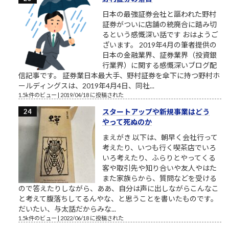
日本の最強証券会社と謳われた野村
証券がついに店舗の統廃合に踏み切
るという感慨深い話です おはようご
ざいます。 2019年4月の筆者提供の
日本の金融業界、証券業界（投資銀
行業界）に関する感慨深いブログ配
信記事です。 証券業日本最大手、野村証券を傘下に持つ野村ホ
ールディングスは、2019年4月4日、同社...
1.5k件のビュー
|
2019/04/18 に投稿された
スタートアップや新規事業はどう
やって死ぬのか
まえがき 以下は、朝早く会社行って
考えたり、いつも行く喫茶店でいろ
いろ考えたり、ふらりとやってくる
客や取引先や知り合いや友人やはた
また家族らから、質問などを受ける
ので答えたりしながら、ああ、自分は声に出しながらこんなこ
と考えて腹落ちしてるんやな、と思うことを書いたものです。
だいたい、与太話だからみな...
1.5k件のビュー
|
2022/06/18 に投稿された