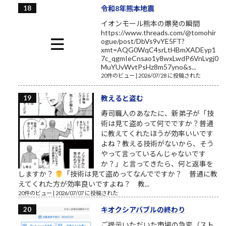
令和8年熊本地震
イオンモール熊本の爆発の瞬間
https://www.threads.com/@tomohir
ogue/post/DbVs9vYE5FT?
xmt=AQG0WqC4srLtHBmXADEyp1
7c_qgmIeCnsao1y8wxLwdP6VnLvgj0
MuYUvWvtPsHz8m57yno&s...
20件のビュー
|
2026/07/28 に投稿された
教えると盗む
寿司職人のあなたに、新弟子が「技
術は見て盗めって何でですか？普通
に教えてくれたほうが効率いいです
よね？教える技術がないから、そう
やって言っているんじゃないです
か？」と言ってきたら、何と返事を
しますか？
「技術は見て盗めってなんでですか？ 普通に教
えてくれた方が効率良いですよね？ 教...
20件のビュー
|
2026/07/07 に投稿された
キオクシアバブルの終わり
ご提示いただいた市場の急変（スト