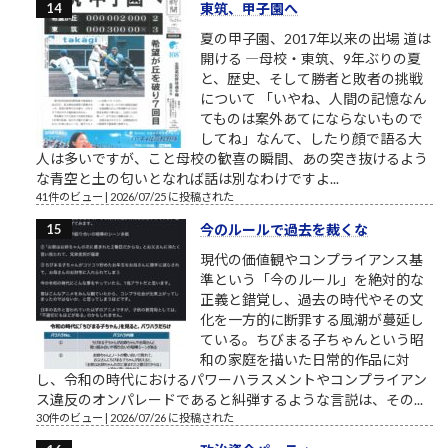
東筑、甲子園へ
夏の甲子園、2017年以来の出場 道は
開ける ―母校・東筑、9年ぶりの夏
と、歴史、そして勝者と敗者の挑戦
について 「いやね、人間の記憶なん
てものは案外あてにならないもので
してね」なんて、したり顔で語る大
人は多いですが、こと母校の歓喜の瞬間、あの突き抜けるよう
な青空と土の匂いとなれば話は別なわけですよ...
41件のビュー
|
2026/07/25 に投稿された
今のルールで過去を裁くな
現代の価値観やコンプライアンス基
準という「今のルール」を絶対的な
正義と錯覚し、過去の時代やその文
化を一方的に断罪する風潮が蔓延し
ている。ちびまる子ちゃんという昭
和の家庭を描いた日常的作品に対
し、令和の時代におけるパワーハラスメントやコンプライアン
ス違反のオンパレードであると糾弾するような言説は、その...
30件のビュー
|
2026/07/26 に投稿された