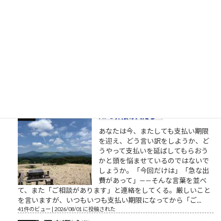
詐欺連絡
結論から申し上げますと、これは**
極めて高い確率で「詐欺（または悪
質なスパム・勧誘）連絡」**です。
見ず知らずの人物からこのようなメ
ッセージが届いた場合、返信した
り、記載されているLINEのURLやID
を登録したりすることは絶対に避けてください。 以下に、過去
の類似事例や手口に基づいて、この連絡が...
43件のビュー
|
2026/07/17 に投稿された
NPO界隈の人たちへ
あなたは今、またしても支払い期限
を迎え、どう言い訳をしようか、ど
うやって支払いを延ばしてもらおう
かと頭を悩ませているのではないで
しょうか。「今回だけは」「急な出
費があって」——そんな言葉を並べ
て、また「ご相談があります」と連絡をしてくる。厳しいこと
を言いますが、いつもいつも支払い期限になってから「ご...
41件のビュー
|
2026/08/01 に投稿された