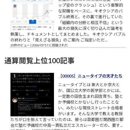
ップ安のクラッシュ）という衝撃的
な契機をベースに、キオクシアのバ
ブル終焉と、その裏で進行していた
「組織内の分断と相互不信」という
最大の損失に深く切り込んだ論考を
執筆し、ドキュメントとしてまとめました。 キオクシア バブル
の終わりと「見えざる損失」のご案内 ご指定いただ...
20件のビュー
|
2026/07/17 に投稿された
通算閲覧上位100記事
［00005］ニュータイプの天才たち
ニュータイプとは 東大とか京大と
か、国公立大学の医学部とかには、
一定数の田舎生まれ田舎育ち、塾と
か予備校とかないし行ったことな
い、みたいな現役ストレート合格者
がいます。そんな大学で教える教授
たちが口を揃えて言っていたのは、彼らは首都圏だ関西圏だ都
会だ塾だ予備校だ中高一貫私立だエスカレーターだの、要す...