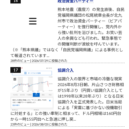
政治資金パーティー
熊本地震（震度7）の発生直後、自民
党福岡県議団の松尾統章会長が北九
州市で政治資金パーティー（ビアパ
ーティー）を強行開催し、党内外か
ら強い批判を浴びました。お笑い芸
人の余興なども行われ、緊急事態で
の開催判断が波紋を呼んでいます。
（※「熊本県議」ではなく「自民党福岡県議」による事例とし
て報道されています...
28件のビュー
|
2026/07/29 に投稿された
協調介入
協調介入の限界と市場の冷徹な現実
2026年8月3日朝、片山さつき財務相
が15年ぶり（円買い協調介入として
は1998年以来28年ぶり）となる日米
協調介入を正式発表した。日米当局
による「実需に基づかない投機取引
に対処する」との強い牽制と相まって、ドル円相場は160円台
から一時155円台へと急速に押し戻...
23件のビュー
|
2026/08/03 に投稿された