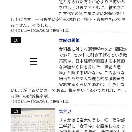
牲となられた方々に心よりお悔やみ
を申し上げますとともに、被災され
たすべての皆さまに深いお舞いを申
し上げます。一日も早い安心の訪れと、復旧・復興を祈ってや
みません。 そうした...
62件のビュー
|
2026/08/03 に投稿された
世紀の愚策
食料品に対する消費税率を2年間限定
で1パーセントに引き下げるという政
策案は、日本経済が直面する本質的
な課題から目を背けた「世紀の愚
策」と断ずるほかない。このような
場当たり的で大衆迎合的な減税策を
実施するくらいであれば、何もしな
いほうがはるかにましである。税制をいじるのであれば、むし
ろ現行の軽減税率制...
49件のビュー
|
2026/07/31 に投稿された
気合い
さすがは旧帝大のうち、唯一理学部
工学部に「女子枠」を設定しなかっ
た東北大学。 教授の、教育者として