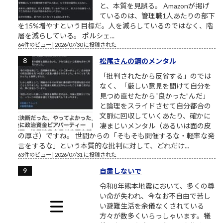
と、本質を見誤る。 Amazonが掲げ
ているのは、管理職1人あたりの部下
を15%増やすという目標だ。人を減らしているのではなく、階
層を減らしている。 ポルシェ...
64件のビュー
|
2026/07/30 に投稿された
松尾さんの鋼のメンタル
「批判されたから反省する」のでは
なく、「厳しい意見を聞けて自分を
見つめ直せたから“良かった”んだ」
と論理をスライドさせて自分都合の
文脈に回収していくあたり、確かに
凄まじいメンタル（あるいは面の皮
の厚さ）ですね。 世間からの「そもそも開催するな・軽率な発
言をするな」という本質的な批判に対して、どれだけ...
63件のビュー
|
2026/07/31 に投稿された
自粛しないで
令和8年熊本地震において、多くの尊
い命が失われ、今なお不自由で苦し
い避難生活を余儀なくされている
方々が数多くいらっしゃいます。犠