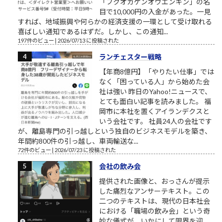
「フクオカケンオウエンキン」の名
目で10,000円の入金があった。一見
すれば、地域振興や何らかの経済支援の一環として受け取れる
喜ばしい通知であるはずだ。しかし、この通知...
197件のビュー
|
2026/07/13 に投稿された
ランチェスター戦略
【年商8億円】「やりたい仕事」では
なく「困っている人」から始めた会
社は強い 昨日のYahoo!ニュースで、
とても面白い記事を読みました。 福
岡市に本社を置くアイランデクスと
いう会社です。 社員24人の会社です
が、離島専門の引っ越しという独自のビジネスモデルを築き、
年間約800件の引っ越し、車両輸送な...
72件のビュー
|
2026/07/23 に投稿された
会社の飲み会
提供された画像と、おっさんが提示
した痛烈なアンサーテキスト。この
二つのテキストは、現代の日本社会
における「職場の飲み会」という奇
妙な儀式が、いかにして限界を迎