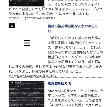
え、そして双方にとってのディスト
ピアへと変貌したかを鮮やかに浮き彫りにしています。 「なぜ
飲み会に来ないか？この際だからはっきり言いますね」...
69件のビュー
|
2026/07/26 に投稿された
首相の被災地訪問なんかやめてく
れ
「勘弁してくれよ」――被災地の悲痛な
本音と乖離する政治的パフォーマン
ス 「勘弁してくれよ……」。これが、
発災からわずか1週間も経たないこの
絶望的なタイミングで、高市首相が
被災地を訪問するという一報を耳に
した多くの国民、そして何より過酷な現場で今まさに泥にまみ
れ、汗を流し、極限の疲労と戦っている地元自...
64件のビュー
|
2026/08/01 に投稿された
管理職を降りる
Amazonとポルシェ、そしてVisa。今
年に入って、黒字の大企業が相次い
で人員を減らしている。 この動きを
『AI時代のコスト削減』で片づける