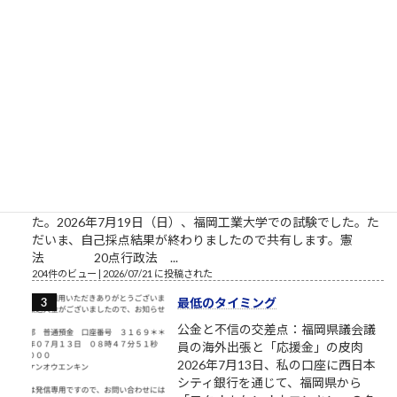
な言葉を含んだ歌声などが駅構内に
流れました。駅員が音声に気づき構内放送を止めましたが、乗
客が録音したと...
763件のビュー
|
2026/08/07 に投稿された
令和8年度 司法試験予備試験短答
式試験結果
自己採点結果 筆者に対し様々なお心
寄せ、並びにお気遣いいただいてお
ります全ての皆様へ。皆様のおかげ
さまで今年も、司法試験予備試験短
答式試験を受験することができまし
た。2026年7月19日（日）、福岡工業大学での試験でした。た
だいま、自己採点結果が終わりましたので共有します。憲
法 20点行政法 ...
204件のビュー
|
2026/07/21 に投稿された
最低のタイミング
公金と不信の交差点：福岡県議会議
員の海外出張と「応援金」の皮肉
2026年7月13日、私の口座に西日本
シティ銀行を通じて、福岡県から