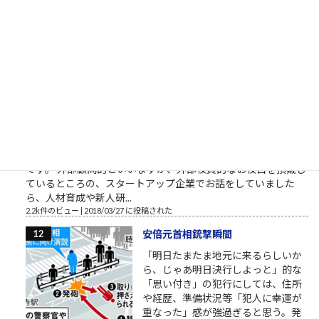
お疲れ様でした。これからは、匿名ではなく本音で喋れる関係
で再登場くださいね。 この方たちって、他人を...
2.4k件のビュー
|
2023/02/14 に投稿された
［00034］今日だけがんばる（「カ
イジ」大槻班長の言葉）
明日から頑張るのではなく今日から
頑張るのでもなく今日だけがんばる
（「カイジ」の名言） おはようござ
います。 2018年3月の筆者によりま
す営業研修に関するブログ配信記事
です。 外部顧問的といいますか、外部役員的なお役目を頂戴し
ているところの、スタートアップ企業でお話をしていました
ら、人材育成や新人研...
2.2k件のビュー
|
2018/03/27 に投稿された
安倍元首相銃撃瞬間
「明日たまたま地元に来るらしいか
ら、じゃあ明日決行しよっと」的な
「思い付き」の犯行にしては、住所
や経歴、準備状況等「犯人に幸運が
重なった」感が強過ぎると思う。発