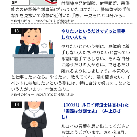
射訓練や発射試験、射程距離、殺傷
能力の確認等当然事前に行っていたはずだし、警備体制の手薄
な所を見抜いて冷静に近付いた手際、一見それとは分から...
2.1k件のビュー
|
2022/07/08 に投稿された
やりたいというだけでずっと着手
しない人たち
やりたいとかいう割に、具体的に着
手しない人たち やりたいと言ってい
る割に着手すらしない、そんな自分
に酔うだけの人からは、できるだけ
離れるようにしましょう。本気の人
と仕事したいなら。やりたい、教えてくれ、話を聞きたい、イ
ベントに参加したいという割には、特に自分で努力をしないと
いう人がいます。本気のふり...
2.1k件のビュー
|
2021/10/09 に投稿された
［00011］ルロイ修道士は言われた
「困難は分割せよ」（井上ひさ
し）
ルロイの言葉を思い出してください
おはようございます。2017年8月、