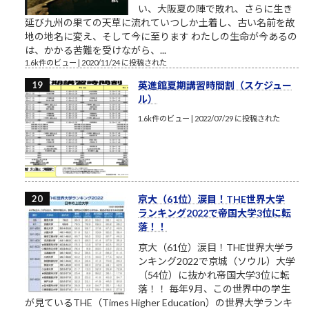
い、大阪夏の陣で敗れ、さらに生き
延び九州の果ての天草に流れていつしか土着し、古い名前を故
地の地名に変え、そして今に至ります わたしの生命が今あるの
は、かかる苦難を受けながら、...
1.6k件のビュー
|
2020/11/24 に投稿された
英進館夏期講習時間割（スケジュー
ル）
1.6k件のビュー
|
2022/07/29 に投稿された
京大（61位）涙目！THE世界大学
ランキング2022で帝国大学3位に転
落！！
京大（61位）涙目！THE世界大学ラ
ンキング2022で京城（ソウル）大学
（54位）に抜かれ帝国大学3位に転
落！！ 毎年9月、この世界中の学生
が見ているTHE（Times Higher Education）の世界大学ランキ