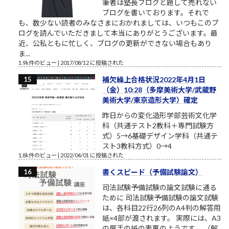
筆者は塾長ブログと題して売れない
ブログを書いております。それで
も、数少ない読者のみなさまにおかれましては、いつもこのブ
ログを読んでいただきまして本当にありがとうございます。最
近、公私ともに忙しく、ブログの更新ができない場合もあり
ま...
1.9k件のビュー
|
2017/08/12 に投稿された
補欠繰上合格状況2022年4月1日
（金）10:28（多摩美術大学/武蔵野
美術大学/東京造形大学）確定
昨日からの変化造形学部芸術文化学
科（共通テスト2教科＋専門試験方
式）5→6基礎デザイン学科（共通テ
スト3教科方式）0→4
1.8k件のビュー
|
2022/04/01 に投稿された
書くスピード（予備試験論文）
司法試験予備試験の論文試験に通る
ために 司法試験予備試験の論文試験
は、各科目22行26列のA4判の解答用
紙×4部が渡されます。 実際には、A3
の厚手の紙の表裏のようです。 （解