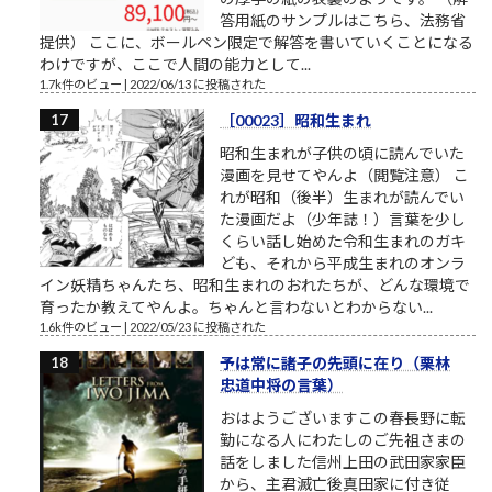
答用紙のサンプルはこちら、法務省
提供） ここに、ボールペン限定で解答を書いていくことになる
わけですが、ここで人間の能力として...
1.7k件のビュー
|
2022/06/13 に投稿された
［00023］昭和生まれ
昭和生まれが子供の頃に読んでいた
漫画を見せてやんよ（閲覧注意） こ
れが昭和（後半）生まれが読んでい
た漫画だよ（少年誌！）言葉を少し
くらい話し始めた令和生まれのガキ
ども、それから平成生まれのオンラ
イン妖精ちゃんたち、昭和生まれのおれたちが、どんな環境で
育ったか教えてやんよ。ちゃんと言わないとわからない...
1.6k件のビュー
|
2022/05/23 に投稿された
予は常に諸子の先頭に在り（栗林
忠道中将の言葉）
おはようございますこの春長野に転
勤になる人にわたしのご先祖さまの
話をしました信州上田の武田家家臣
から、主君滅亡後真田家に付き従