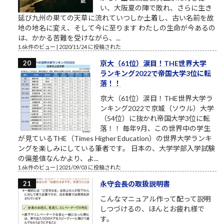
い、大阪夏の陣で敗れ、さらに生き
延び九州の果ての天草に流れていつしか土着し、古い名前を故
地の地名に変え、そして今に至ります わたしの生命が今あるの
は、かかる苦難を受けながら、...
1.6k件のビュー
|
2020/11/24 に投稿された
京大（61位）涙目！THE世界大学
ランキング2022で帝国大学3位に転
落！！
京大（61位）涙目！THE世界大学ラ
ンキング2022で京城（ソウル）大学
（54位）に抜かれ帝国大学3位に転
落！！ 毎年9月、この世界中の学生
が見ているTHE（Times Higher Education）の世界大学ランキ
ングを楽しみにしている筆者です。 日本の、大学学部入学試験
の偏差値なんかより、よ...
1.6k件のビュー
|
2021/09/03 に投稿された
永守会長の取扱説明書
こんなマニュアル作って配って説明
しつづけるの、ほんとお疲れ様で
す。