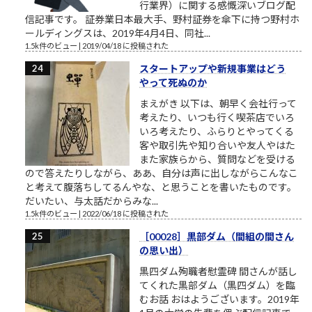
行業界）に関する感慨深いブログ配
信記事です。 証券業日本最大手、野村証券を傘下に持つ野村ホ
ールディングスは、2019年4月4日、同社...
1.5k件のビュー
|
2019/04/18 に投稿された
スタートアップや新規事業はどう
やって死ぬのか
まえがき 以下は、朝早く会社行って
考えたり、いつも行く喫茶店でいろ
いろ考えたり、ふらりとやってくる
客や取引先や知り合いや友人やはた
また家族らから、質問などを受ける
ので答えたりしながら、ああ、自分は声に出しながらこんなこ
と考えて腹落ちしてるんやな、と思うことを書いたものです。
だいたい、与太話だからみな...
1.5k件のビュー
|
2022/06/18 に投稿された
［00028］黒部ダム（間組の間さん
の思い出）
黒四ダム殉職者慰霊碑 間さんが話し
てくれた黒部ダム（黒四ダム）を臨
むお話 おはようございます。2019年