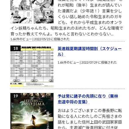
れが昭和（後半）生まれが読んでい
た漫画だよ（少年誌！）言葉を少し
くらい話し始めた令和生まれのガキ
ども、それから平成生まれのオンラ
イン妖精ちゃんたち、昭和生まれのおれたちが、どんな環境で
育ったか教えてやんよ。ちゃんと言わないとわからない...
1.6k件のビュー
|
2022/05/23 に投稿された
英進館夏期講習時間割（スケジュー
ル）
1.6k件のビュー
|
2022/07/29 に投稿された
予は常に諸子の先頭に在り（栗林
忠道中将の言葉）
おはようございますこの春長野に転
勤になる人にわたしのご先祖さまの
話をしました信州上田の武田家家臣
から、主君滅亡後真田家に付き従