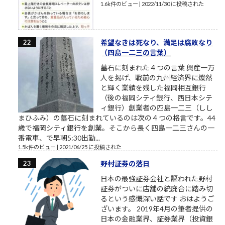
1.6k件のビュー
|
2022/11/30 に投稿された
希望なきは死なり、満足は腐敗なり
（四島一二三の言葉）
墓石に刻まれた４つの言葉 興産一万
人を掲げ、戦前の九州経済界に燦然
と輝く業績を残した福岡相互銀行
（後の福岡シティ銀行、西日本シテ
ィ銀行）創業者の四島一二三（しし
まひふみ）の墓石に刻まれているのは次の４つの格言です。44
歳で福岡シティ銀行を創業。そこから長く四島一二三さんの一
番電車、で早朝5:30出勤...
1.5k件のビュー
|
2021/06/25 に投稿された
野村証券の落日
日本の最強証券会社と謳われた野村
証券がついに店舗の統廃合に踏み切
るという感慨深い話です おはようご
ざいます。 2019年4月の筆者提供の
日本の金融業界、証券業界（投資銀