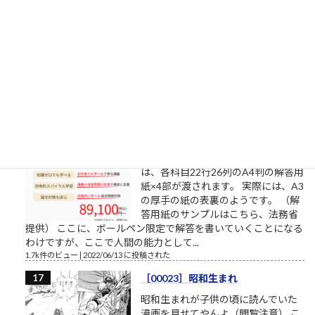
（金）10:28（多摩美術大学/武蔵野
美術大学/東京造形大学）確定
昨日からの変化造形学部芸術文化学
科（共通テスト2教科＋専門試験方
式）5→6基礎デザイン学科（共通テ
スト3教科方式）0→4
1.8k件のビュー
|
2022/04/01 に投稿された
書くスピード（予備試験論文）
司法試験予備試験の論文試験に通る
ために 司法試験予備試験の論文試験
は、各科目22行26列のA4判の解答用
紙×4部が渡されます。 実際には、A3
の厚手の紙の表裏のようです。 （解
答用紙のサンプルはこちら、法務省
提供） ここに、ボールペン限定で解答を書いていくことになる
わけですが、ここで人間の能力として...
1.7k件のビュー
|
2022/06/13 に投稿された
［00023］昭和生まれ
昭和生まれが子供の頃に読んでいた
漫画を見せてやんよ（閲覧注意） こ