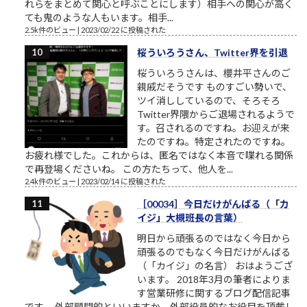
れらをまとめて関心と呼ぶことにします）相手への関心が高く
ても鬼のような人もいます。相手...
2.5k件のビュー
|
2023/02/22 に投稿された
桜ういろうさん、Twitter界を引退
桜ういろうさんは、櫻井平さんのご
親戚だそうです ものすごい勢いで、
ツイ消ししているので、そろそろ
Twitter界隈からご退場されるようで
す。召されるのですね。お迎えが来
たのですね。特定されたのですね。
お疲れ様でした。これからは、匿名ではなく本音で喋れる関係
で再登場くださいね。 この方たちって、他人を...
2.4k件のビュー
|
2023/02/14 に投稿された
［00034］今日だけがんばる（「カ
イジ」大槻班長の言葉）
明日から頑張るのではなく今日から
頑張るのでもなく今日だけがんばる
（「カイジ」の名言） おはようござ
います。 2018年3月の筆者によりま
す営業研修に関するブログ配信記事
です。 外部顧問的といいますか、外部役員的なお役目を頂戴し