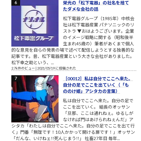
栄光の「松下電器」の社名を捨て
たダメな会社の話
松下電器グループ（1985年）中核会
社は松下電器産業 パナソニックのリ
ストラ ▼おはようございます。企業
のイメージ戦略に関する（昭和後半
生まれ45歳の）筆者があくまで個人
的な意見を自らの発表の場で述べて配信しようとする独善的な
記事です。昔、松下電器産業という大きな会社がありました。
松下幸之助という、...
2.7k件のビュー
|
2021/05/19 に投稿された
［00012］私は自分でここへ来た。
自分の足でここを出ていく（「も
ののけ姫」アシタカの言葉）
私は自分でここへ来た。自分の足で
ここを出ていく。 組長のオッサン
「旦那、ここは通れねぇ。ゆるしが
なければ門はあけられねぇんだ」ア
シタカ「わたしは自分でここへ来た。自分の足でここを出て行
く」門番「無理です！10人かかって開ける扉です！」オッサン
「だんな、いけねェ!!死んじまう!!」 社畜27年目 毎年...