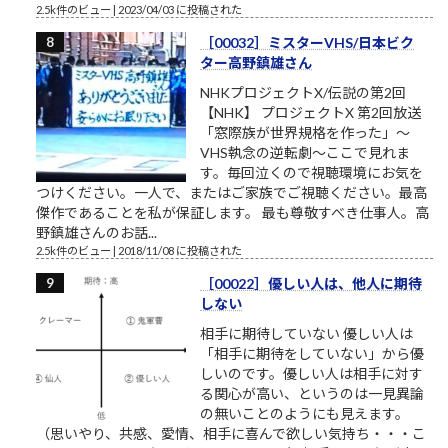
2.5k件のビュー
|
2023/04/03 に投稿された
［00032］ミスターVHS/日本ビク
ター高野鎮雄さん
NHKプロジェクトX/伝説の第2回
【NHK】 プロジェクトX 第2回放送
「窓際族が世界規格を作った」～
VHS執念の逆転劇～ここで見れま
す。毎回泣くので視聴環境にお気を
つけください。一人で、またはご家族でご視聴ください。最高
傑作であることを私が保証します。 最も尊敬すべき仕事人。高
野鎮雄さんのお話...
2.5k件のビュー
|
2018/11/08 に投稿された
［00022］優しい人は、他人に期待
しない
相手に期待していない 優しい人は
「相手に期待をしていない」から優
しいのです。優しい人は相手に対す
る関心が高い、というのは一見異論
の無いことのようにも見えます。
（思いやり、共感、愛情、相手に喜んで欲しい気持ち・・・こ