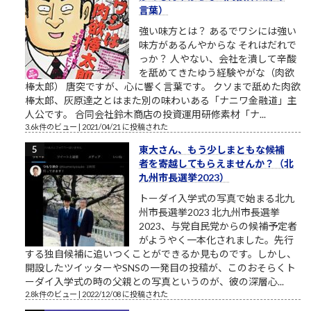
言葉）
強い味方とは？ あるでワシには強い
味方があるんやからな それはだれで
っか？ 人やない、会社を潰して辛酸
を舐めてきたゆう経験やがな（肉欲
棒太郎） 唐突ですが、心に響く言葉です。 クソまで舐めた肉欲
棒太郎、灰原達之とはまた別の味わいある「ナニワ金融道」主
人公です。 合同会社鈴木商店の投資運用研修素材「ナ...
3.6k件のビュー
|
2021/04/21 に投稿された
東大さん、もう少しまともな候補
者を寄越してもらえませんか？（北
九州市長選挙2023）
トーダイ入学式の写真で始まる北九
州市長選挙2023 北九州市長選挙
2023、与党自民党からの候補予定者
がようやく一本化されました。先行
する独自候補に追いつくことができるか見ものです。しかし、
開設したツイッターやSNSの一発目の投稿が、このおそらくト
ーダイ入学式の時の父親との写真というのが、彼の深層心...
2.8k件のビュー
|
2022/12/08 に投稿された