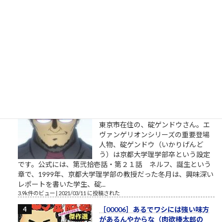
顔や見た目が似ているのみでなく、
遺伝子や名前なども似ていると言わ
れています。では何故2つの民族は似
ているのでしょうか。一説によれ
ば、キルギス人と日本人は同じ祖先であるということですが、
この説はかなり信ぴょう性の高い説のようです。 キルギスの正
式名称は「キルギス共和国...
4.6k件のビュー
|
2022/09/07 に投稿された
エヴァに乗れ（碇ゲンドウの言
葉）
パワハラ家族 実は関西ご出身の第三
東京市在住の、碇ゲンドウさん。エ
ヴァンゲリオンシリーズの重要登場
人物、碇ゲンドウ（いかりげんど
う）は京都大学理学部卒という設定
です。公式には、第弐拾壱話・第２１話 ネルフ、誕生という
章で、1999年、京都大学理学部の教授だった冬月は、興味深い
レポートを書いた学生、碇...
3.9k件のビュー
|
2021/03/11 に投稿された
［00006］あるでワシには強い味方
があるんやからな（肉欲棒太郎の