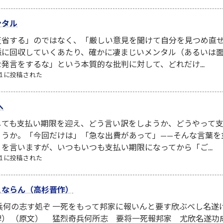
ンタル
省する」のではなく、「厳しい意見を聞けて自分を見つめ直せ
脈に回収していくあたり、確かに凄まじいメンタル（あるいは面
発言をするな」という本質的な批判に対して、どれだけ...
/31 に投稿された
へ
しても支払い期限を迎え、どう言い訳をしようか、どうやって
ょうか。「今回だけは」「急な出費があって」——そんな言葉を
を言いますが、いつもいつも支払い期限になってから「ご...
/01 に投稿された
とならん（高杉晋作）
兵何の志す処ぞ 一死をもって邦家に報いんと要す欣ぶべし名
碑） （原文） 猛烈奇兵何所志 要将一死報邦家 尤欣名遂功