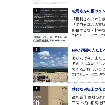
松尾さんの鋼のメ
「批判されたから反
せて自分都合の文
開催するな・軽率な
2件のビュー
|
2026/07
NPO界隈の人たち
あなたは今、また
るのではないでし
てくる。厳しいこと
2件のビュー
|
2026/08
共に招魂場上の花
高杉晋作 猛烈の奇
下関・桜山招魂社