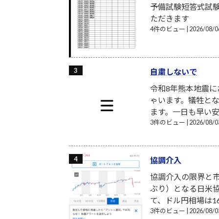
予備試験短答式試
ただきます
4件のビュー
|
2026/08
自粛しないで
令和8年熊本地震
ゃいます。犠牲と
ます。一日も早い安
3件のビュー
|
2026/08
協調介入
協調介入の限界と市
ぶり）となる日米
て、ドル円相場は16
3件のビュー
|
2026/08