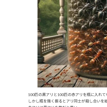
100匹の黒アリと100匹の赤アリを瓶に入れ
しかし瓶を強く振るとアリ同士が殺し合いを