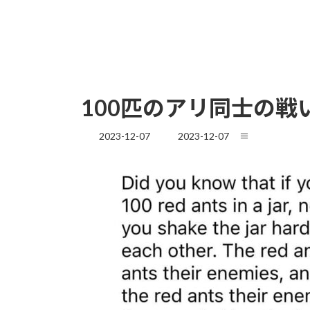
100匹のアリ同士の戦
最
2023-12-07
2023-12-07
≡
終
更
新
日
時
: