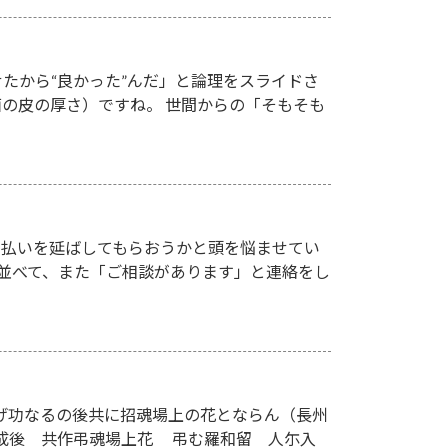
たから“良かった”んだ」と論理をスライドさ
の皮の厚さ）ですね。 世間からの「そもそも
支払いを延ばしてもらおうかと頭を悩ませてい
並べて、また「ご相談があります」と連絡をし
遂げ功なるの後共に招魂場上の花とならん（長州
成後 共作弔魂場上花 弔む羅和留 人尓入