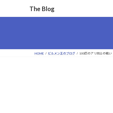
コ
ナ
The Blog
ン
ビ
テ
ゲ
ン
ー
ツ
シ
へ
ョ
ス
ン
キ
に
ッ
移
HOME
ビルメン王のブログ
100匹のアリ同士の戦い
プ
動