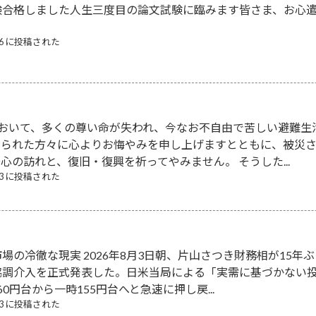
験合格しました人生三度目の論文試験に臨みます皆さま、お心
/06 に投稿された
において、多くの尊い命が失われ、今なお不自由で苦しい避難生
なられた方々に心よりお悔やみを申し上げますとともに、被災
心の訪れと、復旧・復興を祈ってやみません。 そうした...
/03 に投稿された
場の冷徹な現実 2026年8月3日朝、片山さつき財務相が15年ぶ
協調介入を正式発表した。日米当局による「実需に基づかない
0円台から一時155円台へと急速に押し戻...
/03 に投稿された