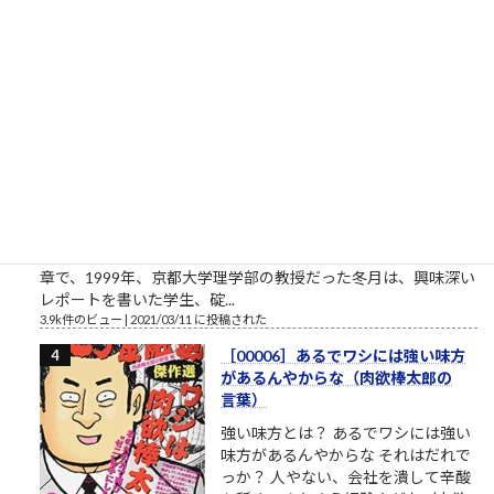
この説はかなり信ぴょう性の高い説のようです。 キルギスの正
式名称は「キルギス共和国...
4.6k件のビュー
|
2022/09/07 に投稿された
エヴァに乗れ（碇ゲンドウの言
葉）
パワハラ家族 実は関西ご出身の第三
東京市在住の、碇ゲンドウさん。エ
ヴァンゲリオンシリーズの重要登場
人物、碇ゲンドウ（いかりげんど
う）は京都大学理学部卒という設定
です。公式には、第弐拾壱話・第２１話 ネルフ、誕生という
章で、1999年、京都大学理学部の教授だった冬月は、興味深い
レポートを書いた学生、碇...
3.9k件のビュー
|
2021/03/11 に投稿された
［00006］あるでワシには強い味方
があるんやからな（肉欲棒太郎の
言葉）
強い味方とは？ あるでワシには強い
味方があるんやからな それはだれで
っか？ 人やない、会社を潰して辛酸