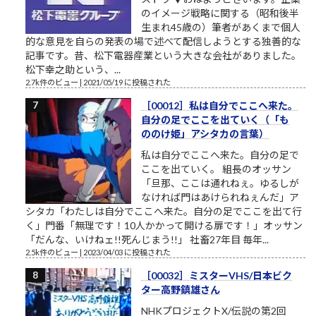
のイメージ戦略に関する（昭和後半
生まれ45歳の）筆者があくまで個人
的な意見を自らの発表の場で述べて配信しようとする独善的な
記事です。昔、松下電器産業という大きな会社がありました。
松下幸之助という、...
2.7k件のビュー
|
2021/05/19 に投稿された
［00012］私は自分でここへ来た。
自分の足でここを出ていく（「も
ののけ姫」アシタカの言葉）
私は自分でここへ来た。自分の足で
ここを出ていく。 組長のオッサン
「旦那、ここは通れねぇ。ゆるしが
なければ門はあけられねぇんだ」ア
シタカ「わたしは自分でここへ来た。自分の足でここを出て行
く」門番「無理です！10人かかって開ける扉です！」オッサン
「だんな、いけねェ!!死んじまう!!」 社畜27年目 毎年...
2.5k件のビュー
|
2023/04/03 に投稿された
［00032］ミスターVHS/日本ビク
ター高野鎮雄さん
NHKプロジェクトX/伝説の第2回