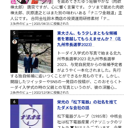
を舐めてきたゆう経験やがな（肉欲
棒太郎） 唐突ですが、心に響く言葉です。 クソまで舐めた肉欲
棒太郎、灰原達之とはまた別の味わいある「ナニワ金融道」主
人公です。 合同会社鈴木商店の投資運用研修素材「ナ...
3.5k件のビュー
|
2021/04/21 に投稿された
東大さん、もう少しまともな候補
者を寄越してもらえませんか？（北
九州市長選挙2023）
トーダイ入学式の写真で始まる北九
州市長選挙2023 北九州市長選挙
2023、与党自民党からの候補予定者
がようやく一本化されました。先行
する独自候補に追いつくことができるか見ものです。しかし、
開設したツイッターやSNSの一発目の投稿が、このおそらくト
ーダイ入学式の時の父親との写真というのが、彼の深層心...
2.8k件のビュー
|
2022/12/08 に投稿された
栄光の「松下電器」の社名を捨て
たダメな会社の話
松下電器グループ（1985年）中核会
社は松下電器産業 パナソニックのリ
ストラ ▼おはようございます。企業