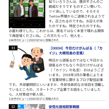
桜ういろうさんは、櫻井平さんのご
親戚だそうです ものすごい勢いで、
ツイ消ししているので、そろそろ
Twitter界隈からご退場されるようで
す。召されるのですね。お迎えが来
たのですね。特定されたのですね。
お疲れ様でした。これからは、匿名ではなく本音で喋れる関係
で再登場くださいね。 この方たちって、他人を...
2.4k件のビュー
|
2023/02/14 に投稿された
［00034］今日だけがんばる（「カ
イジ」大槻班長の言葉）
明日から頑張るのではなく今日から
頑張るのでもなく今日だけがんばる
（「カイジ」の名言） おはようござ
います。 2018年3月の筆者によりま
す営業研修に関するブログ配信記事
です。 外部顧問的といいますか、外部役員的なお役目を頂戴し
ているところの、スタートアップ企業でお話をしていました
ら、人材育成や新人研...
2.2k件のビュー
|
2018/03/27 に投稿された
安倍元首相銃撃瞬間