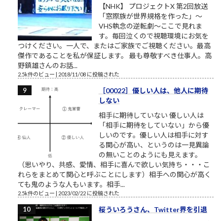
【NHK】 プロジェクトX 第2回放送
「窓際族が世界規格を作った」～
VHS執念の逆転劇～ここで見れま
す。毎回泣くので視聴環境にお気を
つけください。一人で、またはご家族でご視聴ください。最高
傑作であることを私が保証します。 最も尊敬すべき仕事人。高
野鎮雄さんのお話...
2.5k件のビュー
|
2018/11/08 に投稿された
［00022］優しい人は、他人に期待
しない
相手に期待していない 優しい人は
「相手に期待をしていない」から優
しいのです。優しい人は相手に対す
る関心が高い、というのは一見異論
の無いことのようにも見えます。
（思いやり、共感、愛情、相手に喜んで欲しい気持ち・・・こ
れらをまとめて関心と呼ぶことにします）相手への関心が高く
ても鬼のような人もいます。相手...
2.5k件のビュー
|
2023/02/22 に投稿された
桜ういろうさん、Twitter界を引退