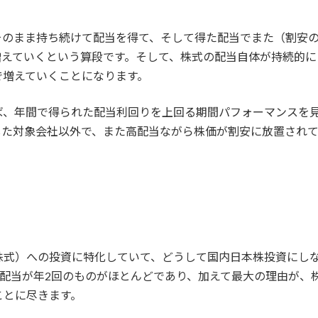
そのまま持ち続けて配当を得て、そして得た配当でまた（割安
増えていくという算段です。そして、株式の配当自体が持続的
で増えていくことになります。
ば、年間で得られた配当利回りを上回る期間パフォーマンスを
した対象会社以外で、また高配当ながら株価が割安に放置され
株式）への投資に特化していて、どうして国内日本株投資にし
り配当が年2回のものがほとんどであり、加えて最大の理由が、
ことに尽きます。