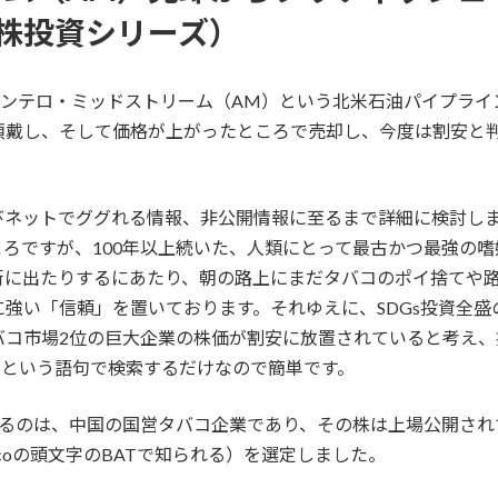
国株投資シリーズ）
アンテロ・ミッドストリーム（AM）という北米石油パイプライ
頂戴し、そして価格が上がったところで売却し、今度は割安と
ネットでググれる情報、非公開情報に至るまで詳細に検討しまし
ろですが、100年以上続いた、人類にとって最古かつ最強の
街に出たりするにあたり、朝の路上にまだタバコのポイ捨てや
強い「信頼」を置いております。それゆえに、SDGs投資全
バコ市場2位の巨大企業の株価が割安に放置されていると考え、
配当）という語句で検索するだけなので簡単です。
するのは、中国の国営タバコ企業であり、その株は上場公開され
 Tabaccoの頭文字のBATで知られる）を選定しました。