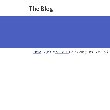
コ
ナ
The Blog
ン
ビ
テ
ゲ
ン
ー
ツ
シ
へ
ョ
ス
ン
キ
に
ッ
移
HOME
ビルメン王のブログ
石油会社からタバコ会社
プ
動