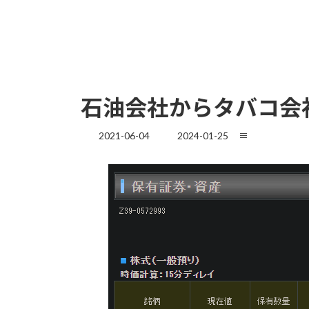
石油会社からタバコ会
最
2021-06-04
2024-01-25
≡
終
更
新
日
時
: