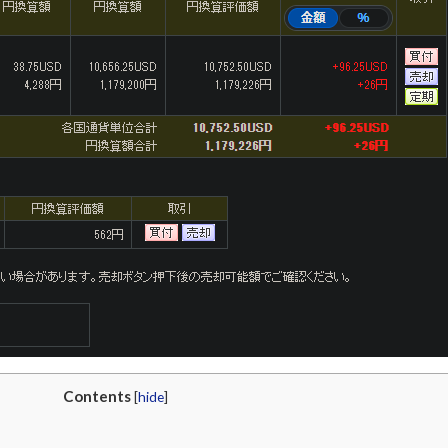
Contents
[
hide
]