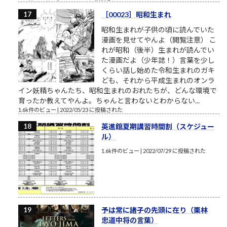
［00023］昭和生まれ
昭和生まれが子供の頃に読んでいた
漫画を見せてやんよ（閲覧注意） こ
れが昭和（後半）生まれが読んでい
た漫画だよ（少年誌！）言葉を少し
くらい話し始めた令和生まれのガキ
ども、それから平成生まれのオンラ
イン妖精ちゃんたち、昭和生まれのおれたちが、どんな環境で
育ったか教えてやんよ。ちゃんと言わないとわからない...
1.6k件のビュー
|
2022/05/23 に投稿された
英進館夏期講習時間割（スケジュー
ル）
1.6k件のビュー
|
2022/07/29 に投稿された
予は常に諸子の先頭に在り（栗林
忠道中将の言葉）