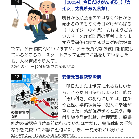
［00034］今日だけがんばる（「カ
イジ」大槻班長の言葉）
明日から頑張るのではなく今日から
頑張るのでもなく今日だけがんばる
（「カイジ」の名言） おはようござ
います。 2018年3月の筆者によりま
す営業研修に関するブログ配信記事
です。 外部顧問的といいますか、外部役員的なお役目を頂戴し
ているところの、スタートアップ企業でお話をしていました
ら、人材育成や新人研...
2.2k件のビュー
|
2018/03/27 に投稿された
安倍元首相銃撃瞬間
「明日たまたま地元に来るらしいか
ら、じゃあ明日決行しよっと」的な
「思い付き」の犯行にしては、住所
や経歴、準備状況等「犯人に幸運が
重なった」感が強過ぎると思う。発
射訓練や発射試験、射程距離、殺傷
能力の確認等当然事前に行っていたはずだし、警備体制の手薄
な所を見抜いて冷静に近付いた手際、一見それとは分から...
2.1k件のビュー
|
2022/07/08 に投稿された