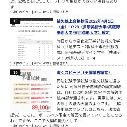
近、公私ともに忙しく、ブログの更新ができない場合もあり
ま...
1.9k件のビュー
|
2017/08/12 に投稿された
補欠繰上合格状況2022年4月1日
（金）10:28（多摩美術大学/武蔵野
美術大学/東京造形大学）確定
昨日からの変化造形学部芸術文化学
科（共通テスト2教科＋専門試験方
式）5→6基礎デザイン学科（共通テ
スト3教科方式）0→4
1.8k件のビュー
|
2022/04/01 に投稿された
書くスピード（予備試験論文）
司法試験予備試験の論文試験に通る
ために 司法試験予備試験の論文試験
は、各科目22行26列のA4判の解答用
紙×4部が渡されます。 実際には、A3
の厚手の紙の表裏のようです。 （解
答用紙のサンプルはこちら、法務省
提供） ここに、ボールペン限定で解答を書いていくことになる
わけですが、ここで人間の能力として...
1.7k件のビュー
|
2022/06/13 に投稿された