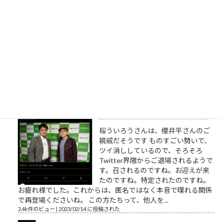
しない
相手に期待していない 優しい人は
「相手に期待をしていない」から優
しいのです。優しい人は相手に対す
る関心が高い、というのは一見異論
の無いことのようにも見えます。
（思いやり、共感、愛情、相手に喜んで欲しい気持ち・・・こ
れらをまとめて関心と呼ぶことにします）相手への関心が高く
ても鬼のような人もいます。相手...
2.5k件のビュー
|
2023/02/22 に投稿された
桜ういろうさん、Twitter界を引退
桜ういろうさんは、櫻井平さんのご
親戚だそうです ものすごい勢いで、
ツイ消ししているので、そろそろ
Twitter界隈からご退場されるようで
す。召されるのですね。お迎えが来
たのですね。特定されたのですね。
お疲れ様でした。これからは、匿名ではなく本音で喋れる関係
で再登場くださいね。 この方たちって、他人を...
2.4k件のビュー
|
2023/02/14 に投稿された