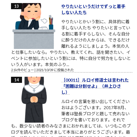
やりたいというだけでずっと着手
しない人たち
やりたいとかいう割に、具体的に着
手しない人たち やりたいと言ってい
る割に着手すらしない、そんな自分
に酔うだけの人からは、できるだけ
離れるようにしましょう。本気の人
と仕事したいなら。やりたい、教えてくれ、話を聞きたい、イ
ベントに参加したいという割には、特に自分で努力をしないと
いう人がいます。本気のふり...
2.1k件のビュー
|
2021/10/09 に投稿された
［00011］ルロイ修道士は言われた
「困難は分割せよ」（井上ひさ
し）
ルロイの言葉を思い出してください
おはようございます。2017年8月、
筆者は塾長ブログと題して売れない
ブログを書いております。それで
も、数少ない読者のみなさまにおかれましては、いつもこのブ
ログを読んでいただきまして本当にありがとうございます。最