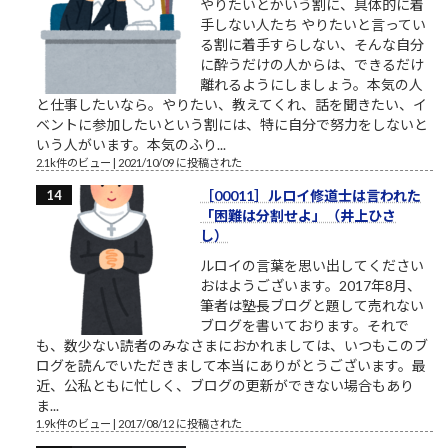
やりたいとかいう割に、具体的に着
手しない人たち やりたいと言ってい
る割に着手すらしない、そんな自分
に酔うだけの人からは、できるだけ
離れるようにしましょう。本気の人
と仕事したいなら。やりたい、教えてくれ、話を聞きたい、イ
ベントに参加したいという割には、特に自分で努力をしないと
いう人がいます。本気のふり...
2.1k件のビュー
|
2021/10/09 に投稿された
［00011］ルロイ修道士は言われた
「困難は分割せよ」（井上ひさ
し）
ルロイの言葉を思い出してください
おはようございます。2017年8月、
筆者は塾長ブログと題して売れない
ブログを書いております。それで
も、数少ない読者のみなさまにおかれましては、いつもこのブ
ログを読んでいただきまして本当にありがとうございます。最
近、公私ともに忙しく、ブログの更新ができない場合もあり
ま...
1.9k件のビュー
|
2017/08/12 に投稿された