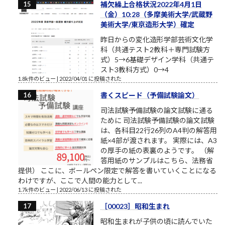
補欠繰上合格状況2022年4月1日
（金）10:28（多摩美術大学/武蔵野
美術大学/東京造形大学）確定
昨日からの変化造形学部芸術文化学
科（共通テスト2教科＋専門試験方
式）5→6基礎デザイン学科（共通テ
スト3教科方式）0→4
1.8k件のビュー
|
2022/04/01 に投稿された
書くスピード（予備試験論文）
司法試験予備試験の論文試験に通る
ために 司法試験予備試験の論文試験
は、各科目22行26列のA4判の解答用
紙×4部が渡されます。 実際には、A3
の厚手の紙の表裏のようです。 （解
答用紙のサンプルはこちら、法務省
提供） ここに、ボールペン限定で解答を書いていくことになる
わけですが、ここで人間の能力として...
1.7k件のビュー
|
2022/06/13 に投稿された
［00023］昭和生まれ
昭和生まれが子供の頃に読んでいた