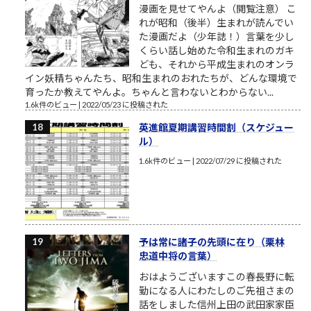
漫画を見せてやんよ（閲覧注意） こ
れが昭和（後半）生まれが読んでい
た漫画だよ（少年誌！）言葉を少し
くらい話し始めた令和生まれのガキ
ども、それから平成生まれのオンラ
イン妖精ちゃんたち、昭和生まれのおれたちが、どんな環境で
育ったか教えてやんよ。ちゃんと言わないとわからない...
1.6k件のビュー
|
2022/05/23 に投稿された
英進館夏期講習時間割（スケジュー
ル）
1.6k件のビュー
|
2022/07/29 に投稿された
予は常に諸子の先頭に在り（栗林
忠道中将の言葉）
おはようございますこの春長野に転
勤になる人にわたしのご先祖さまの
話をしました信州上田の武田家家臣