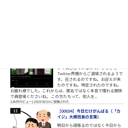
しいのです。優しい人は相手に対す
る関心が高い、というのは一見異論
の無いことのようにも見えます。
（思いやり、共感、愛情、相手に喜んで欲しい気持ち・・・こ
れらをまとめて関心と呼ぶことにします）相手への関心が高く
ても鬼のような人もいます。相手...
2.5k件のビュー
|
2023/02/22 に投稿された
桜ういろうさん、Twitter界を引退
桜ういろうさんは、櫻井平さんのご
親戚だそうです ものすごい勢いで、
ツイ消ししているので、そろそろ
Twitter界隈からご退場されるようで
す。召されるのですね。お迎えが来
たのですね。特定されたのですね。
お疲れ様でした。これからは、匿名ではなく本音で喋れる関係
で再登場くださいね。 この方たちって、他人を...
2.4k件のビュー
|
2023/02/14 に投稿された
［00034］今日だけがんばる（「カ
イジ」大槻班長の言葉）
明日から頑張るのではなく今日から