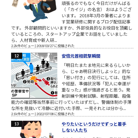
頑張るのでもなく今日だけがんばる
（「カイジ」の名言） おはようござ
います。 2018年3月の筆者によりま
す営業研修に関するブログ配信記事
です。 外部顧問的といいますか、外部役員的なお役目を頂戴し
ているところの、スタートアップ企業でお話をしていました
ら、人材育成や新人研...
2.2k件のビュー
|
2018/03/27 に投稿された
安倍元首相銃撃瞬間
「明日たまたま地元に来るらしいか
ら、じゃあ明日決行しよっと」的な
「思い付き」の犯行にしては、住所
や経歴、準備状況等「犯人に幸運が
重なった」感が強過ぎると思う。発
射訓練や発射試験、射程距離、殺傷
能力の確認等当然事前に行っていたはずだし、警備体制の手薄
な所を見抜いて冷静に近付いた手際、一見それとは分から...
2.1k件のビュー
|
2022/07/08 に投稿された
やりたいというだけでずっと着手
しない人たち