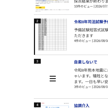
採点結果が終わり
10件のビュー
|
2026/0
令和8年司法試験予
予備試験短答式試
ただきます
4件のビュー
|
2026/08
自粛しないで
令和8年熊本地震
ゃいます。犠牲と
ます。一日も早い安
3件のビュー
|
2026/08
協調介入