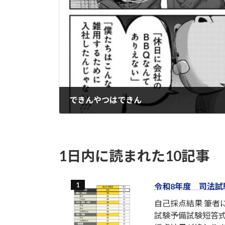
できんやつはできん
2025-02-10
1日内に読まれた10記事
令和8年度 司法試
自己採点結果 筆
試験予備試験短答式