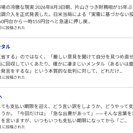
場の冷徹な現実 2026年8月3日朝、片山さつき財務相が15年ぶ
協調介入を正式発表した。日米当局による「実需に基づかない
0円台から一時155円台へと急速に押し戻...
/03 に投稿された
ンタル
省する」のではなく、「厳しい意見を聞けて自分を見つめ直せ
脈に回収していくあたり、確かに凄まじいメンタル（あるいは面
発言をするな」という本質的な批判に対して、どれだけ...
/31 に投稿された
へ
しても支払い期限を迎え、どう言い訳をしようか、どうやって
ょうか。「今回だけは」「急な出費があって」——そんな言葉を
を言いますが、いつもいつも支払い期限になってから「ご...
/01 に投稿された