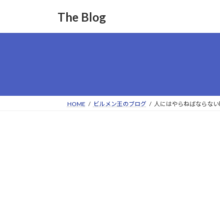
コ
ナ
The Blog
ン
ビ
テ
ゲ
ン
ー
ツ
シ
へ
ョ
ス
ン
キ
に
ッ
移
HOME
ビルメン王のブログ
人にはやらねばならない
プ
動