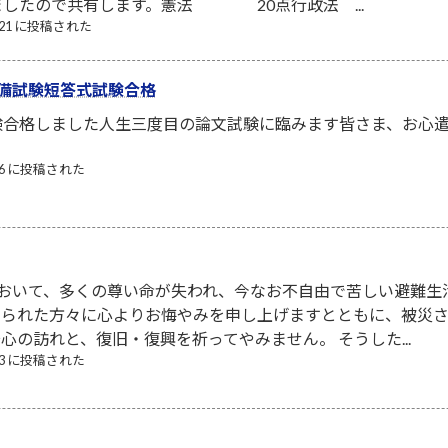
ましたので共有します。憲法 20点行政法 ...
7/21 に投稿された
備試験短答式試験合格
験合格しました人生三度目の論文試験に臨みます皆さま、お心
/06 に投稿された
において、多くの尊い命が失われ、今なお不自由で苦しい避難生
なられた方々に心よりお悔やみを申し上げますとともに、被災
心の訪れと、復旧・復興を祈ってやみません。 そうした...
/03 に投稿された