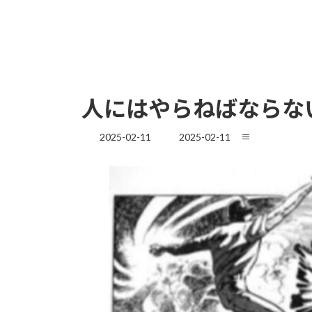
人にはやらねばならな
最
2025-02-11
2025-02-11
≡
終
更
新
日
時
: