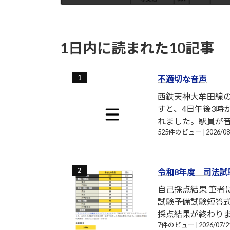
2015-07-13
1日内に読まれた10記事
不適切な音声
西鉄天神大牟田線
すと、4日午後3時
れました。駅員が音
525件のビュー
|
2026/
令和8年度 司法試
自己採点結果 筆
試験予備試験短答式
採点結果が終わり
7件のビュー
|
2026/07