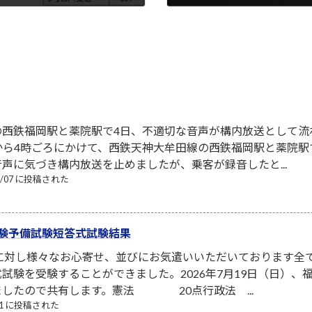
2015-07-15
の西鉄福岡駅と薬院駅で4日、不適切な音声が構内放送として流
から4時ごろにかけて、西鉄天神大牟田線の西鉄福岡駅と薬院
声に気づき構内放送を止めましたが、乗客が録音したと...
08/07 に投稿された
験予備試験短答式試験結果
者に対し様々なお心寄せ、並びにお気遣いいただいております全
試験を受験することができました。2026年7月19日（日）
ましたので共有します。憲法 20点行政法 ...
/21 に投稿された