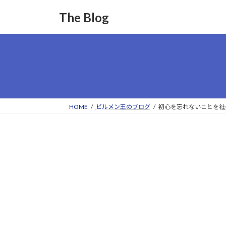
コ
ナ
The Blog
ン
ビ
テ
ゲ
ン
ー
ツ
シ
へ
ョ
ス
ン
キ
に
ッ
移
HOME
ビルメン王のブログ
初心を忘れないことを社
プ
動