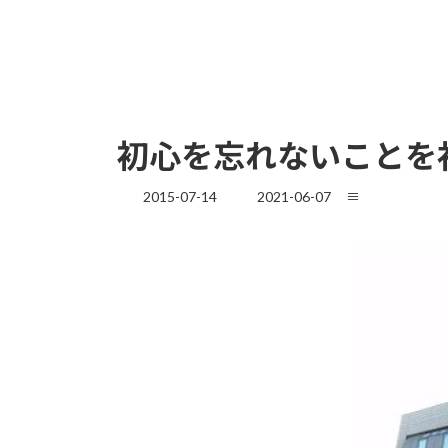
初心を忘れないことを
最
2015-07-14
2021-06-07
≡
終
更
新
日
時
: