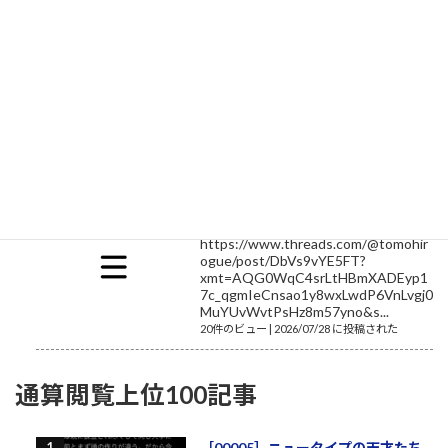
ご提示いただいた市場の急変（スト
ップ安のクラッシュ）という衝撃的
な契機をベースに、キオクシアのバ
ブル終焉と、その裏で進行していた
「組織内の分断と相互不信」という
最大の損失に深く切り込んだ論考を
執筆し、ドキュメントとしてまとめました。 キオクシア バブル
の終わりと「見えざる損失」のご案内 ご指定いただ...
20件のビュー
|
2026/07/17 に投稿された
令和8年熊本地震
イオンモール熊本の爆発の瞬間
https://www.threads.com/@tomohir
ogue/post/DbVs9vYE5FT?
xmt=AQG0WqC4srLtHBmXADEyp1
7c_qgmIeCnsao1y8wxLwdP6VnLvgj0
MuYUvWvtPsHz8m57yno&s...
20件のビュー
|
2026/07/28 に投稿された
通算閲覧上位100記事
［00005］ニュータイプの天才たち