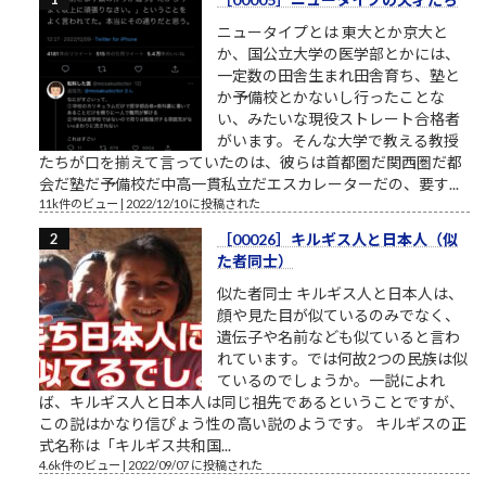
ニュータイプとは 東大とか京大と
か、国公立大学の医学部とかには、
一定数の田舎生まれ田舎育ち、塾と
か予備校とかないし行ったことな
い、みたいな現役ストレート合格者
がいます。そんな大学で教える教授
たちが口を揃えて言っていたのは、彼らは首都圏だ関西圏だ都
会だ塾だ予備校だ中高一貫私立だエスカレーターだの、要す...
11k件のビュー
|
2022/12/10 に投稿された
［00026］キルギス人と日本人（似
た者同士）
似た者同士 キルギス人と日本人は、
顔や見た目が似ているのみでなく、
遺伝子や名前なども似ていると言わ
れています。では何故2つの民族は似
ているのでしょうか。一説によれ
ば、キルギス人と日本人は同じ祖先であるということですが、
この説はかなり信ぴょう性の高い説のようです。 キルギスの正
式名称は「キルギス共和国...
4.6k件のビュー
|
2022/09/07 に投稿された