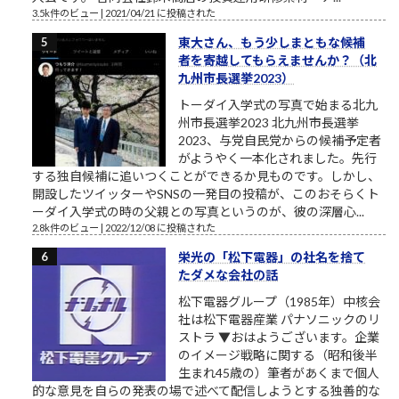
3.5k件のビュー
|
2021/04/21 に投稿された
東大さん、もう少しまともな候補
者を寄越してもらえませんか？（北
九州市長選挙2023）
トーダイ入学式の写真で始まる北九
州市長選挙2023 北九州市長選挙
2023、与党自民党からの候補予定者
がようやく一本化されました。先行
する独自候補に追いつくことができるか見ものです。しかし、
開設したツイッターやSNSの一発目の投稿が、このおそらくト
ーダイ入学式の時の父親との写真というのが、彼の深層心...
2.8k件のビュー
|
2022/12/08 に投稿された
栄光の「松下電器」の社名を捨て
たダメな会社の話
松下電器グループ（1985年）中核会
社は松下電器産業 パナソニックのリ
ストラ ▼おはようございます。企業
のイメージ戦略に関する（昭和後半
生まれ45歳の）筆者があくまで個人
的な意見を自らの発表の場で述べて配信しようとする独善的な