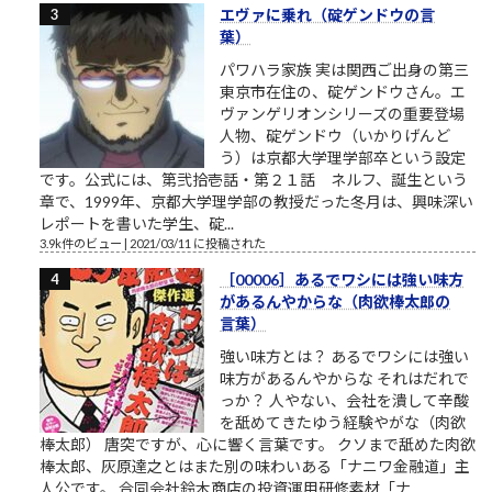
エヴァに乗れ（碇ゲンドウの言
葉）
パワハラ家族 実は関西ご出身の第三
東京市在住の、碇ゲンドウさん。エ
ヴァンゲリオンシリーズの重要登場
人物、碇ゲンドウ（いかりげんど
う）は京都大学理学部卒という設定
です。公式には、第弐拾壱話・第２１話 ネルフ、誕生という
章で、1999年、京都大学理学部の教授だった冬月は、興味深い
レポートを書いた学生、碇...
3.9k件のビュー
|
2021/03/11 に投稿された
［00006］あるでワシには強い味方
があるんやからな（肉欲棒太郎の
言葉）
強い味方とは？ あるでワシには強い
味方があるんやからな それはだれで
っか？ 人やない、会社を潰して辛酸
を舐めてきたゆう経験やがな（肉欲
棒太郎） 唐突ですが、心に響く言葉です。 クソまで舐めた肉欲
棒太郎、灰原達之とはまた別の味わいある「ナニワ金融道」主
人公です。 合同会社鈴木商店の投資運用研修素材「ナ...