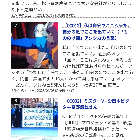
記事です。昔、松下電器産業という大きな会社がありました。
松下幸之助という、...
2.7k件のビュー
|
2021/05/19 に投稿された
［00012］私は自分でここへ来た。
自分の足でここを出ていく（「も
ののけ姫」アシタカの言葉）
私は自分でここへ来た。自分の足で
ここを出ていく。 組長のオッサン
「旦那、ここは通れねぇ。ゆるしが
なければ門はあけられねぇんだ」ア
シタカ「わたしは自分でここへ来た。自分の足でここを出て行
く」門番「無理です！10人かかって開ける扉です！」オッサン
「だんな、いけねェ!!死んじまう!!」 社畜27年目 毎年...
2.5k件のビュー
|
2023/04/03 に投稿された
［00032］ミスターVHS/日本ビク
ター高野鎮雄さん
NHKプロジェクトX/伝説の第2回
【NHK】 プロジェクトX 第2回放送
「窓際族が世界規格を作った」～
VHS執念の逆転劇～ここで見れま