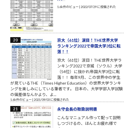
1.6k件のビュー
|
2022/07/29 に投稿された
京大（61位）涙目！THE世界大学
ランキング2022で帝国大学3位に転
落！！
京大（61位）涙目！THE世界大学ラ
ンキング2022で京城（ソウル）大学
（54位）に抜かれ帝国大学3位に転
落！！ 毎年9月、この世界中の学生
が見ているTHE（Times Higher Education）の世界大学ランキ
ングを楽しみにしている筆者です。 日本の、大学学部入学試験
の偏差値なんかより、よ...
1.6k件のビュー
|
2021/09/03 に投稿された
永守会長の取扱説明書
こんなマニュアル作って配って説明
しつづけるの、ほんとお疲れ様で