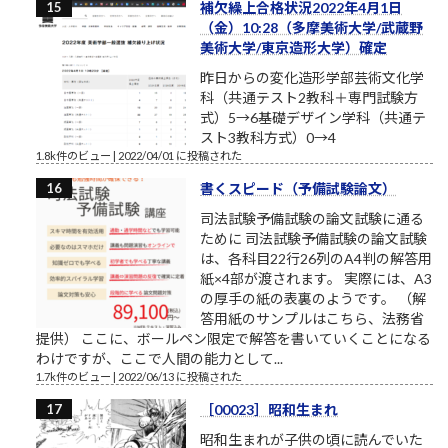
補欠繰上合格状況2022年4月1日
（金）10:28（多摩美術大学/武蔵野
美術大学/東京造形大学）確定
昨日からの変化造形学部芸術文化学
科（共通テスト2教科＋専門試験方
式）5→6基礎デザイン学科（共通テ
スト3教科方式）0→4
1.8k件のビュー
|
2022/04/01 に投稿された
書くスピード（予備試験論文）
司法試験予備試験の論文試験に通る
ために 司法試験予備試験の論文試験
は、各科目22行26列のA4判の解答用
紙×4部が渡されます。 実際には、A3
の厚手の紙の表裏のようです。 （解
答用紙のサンプルはこちら、法務省
提供） ここに、ボールペン限定で解答を書いていくことになる
わけですが、ここで人間の能力として...
1.7k件のビュー
|
2022/06/13 に投稿された
［00023］昭和生まれ
昭和生まれが子供の頃に読んでいた