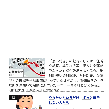
頑張るのでもなく今日だけがんばる
（「カイジ」の名言） おはようござ
います。 2018年3月の筆者によりま
す営業研修に関するブログ配信記事
です。 外部顧問的といいますか、外部役員的なお役目を頂戴し
ているところの、スタートアップ企業でお話をしていました
ら、人材育成や新人研...
2.2k件のビュー
|
2018/03/27 に投稿された
安倍元首相銃撃瞬間
「明日たまたま地元に来るらしいか
ら、じゃあ明日決行しよっと」的な
「思い付き」の犯行にしては、住所
や経歴、準備状況等「犯人に幸運が
重なった」感が強過ぎると思う。発
射訓練や発射試験、射程距離、殺傷
能力の確認等当然事前に行っていたはずだし、警備体制の手薄
な所を見抜いて冷静に近付いた手際、一見それとは分から...
2.1k件のビュー
|
2022/07/08 に投稿された
やりたいというだけでずっと着手
しない人たち