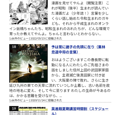
漫画を見せてやんよ（閲覧注意） こ
れが昭和（後半）生まれが読んでい
た漫画だよ（少年誌！）言葉を少し
くらい話し始めた令和生まれのガキ
ども、それから平成生まれのオンラ
イン妖精ちゃんたち、昭和生まれのおれたちが、どんな環境で
育ったか教えてやんよ。ちゃんと言わないとわからない...
1.6k件のビュー
|
2022/05/23 に投稿された
予は常に諸子の先頭に在り（栗林
忠道中将の言葉）
おはようございますこの春長野に転
勤になる人にわたしのご先祖さまの
話をしました信州上田の武田家家臣
から、主君滅亡後真田家に付き従
い、大阪夏の陣で敗れ、さらに生き
延び九州の果ての天草に流れていつしか土着し、古い名前を故
地の地名に変え、そして今に至ります わたしの生命が今あるの
は、かかる苦難を受けながら、...
1.6k件のビュー
|
2020/11/24 に投稿された
英進館夏期講習時間割（スケジュー
ル）