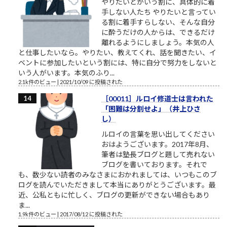
やりたいとかいう割に、具体的に着
手しない人たち やりたいと言ってい
る割に着手すらしない、そんな自分
に酔うだけの人からは、できるだけ
離れるようにしましょう。本気の人
と仕事したいなら。やりたい、教えてくれ、話を聞きたい、イ
ベントに参加したいという割には、特に自分で努力をしないと
いう人がいます。本気のふり...
2.1k件のビュー
|
2021/10/09 に投稿された
［00011］ルロイ修道士は言われた
「困難は分割せよ」（井上ひさ
し）
ルロイの言葉を思い出してください
おはようございます。2017年8月、
筆者は塾長ブログと題して売れない
ブログを書いております。それで
も、数少ない読者のみなさまにおかれましては、いつもこのブ
ログを読んでいただきまして本当にありがとうございます。最
近、公私ともに忙しく、ブログの更新ができない場合もあり
ま...
1.9k件のビュー
|
2017/08/12 に投稿された