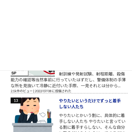
す営業研修に関するブログ配信記事
です。 外部顧問的といいますか、外部役員的なお役目を頂戴し
ているところの、スタートアップ企業でお話をしていました
ら、人材育成や新人研...
2.2k件のビュー
|
2018/03/27 に投稿された
安倍元首相銃撃瞬間
「明日たまたま地元に来るらしいか
ら、じゃあ明日決行しよっと」的な
「思い付き」の犯行にしては、住所
や経歴、準備状況等「犯人に幸運が
重なった」感が強過ぎると思う。発
射訓練や発射試験、射程距離、殺傷
能力の確認等当然事前に行っていたはずだし、警備体制の手薄
な所を見抜いて冷静に近付いた手際、一見それとは分から...
2.1k件のビュー
|
2022/07/08 に投稿された
やりたいというだけでずっと着手
しない人たち
やりたいとかいう割に、具体的に着
手しない人たち やりたいと言ってい
る割に着手すらしない、そんな自分