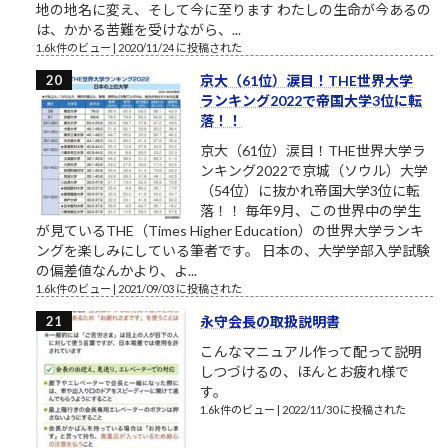
地の地名に変え、そして今に至ります わたしの生命が今あるの
は、かかる苦難を受けながら、...
1.6k件のビュー
|
2020/11/24 に投稿された
京大（61位）涙目！THE世界大学
ランキング2022で帝国大学3位に転
落！！
京大（61位）涙目！THE世界大学ラ
ンキング2022で京城（ソウル）大学
（54位）に抜かれ帝国大学3位に転
落！！ 毎年9月、この世界中の学生
が見ているTHE（Times Higher Education）の世界大学ランキ
ングを楽しみにしている筆者です。 日本の、大学学部入学試験
の偏差値なんかより、よ...
1.6k件のビュー
|
2021/09/03 に投稿された
永守会長の取扱説明書
こんなマニュアル作って配って説明
しつづけるの、ほんとお疲れ様で
す。
1.6k件のビュー
|
2022/11/30 に投稿された