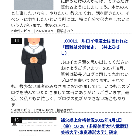
に酔うだけの人からは、できるだけ
離れるようにしましょう。本気の人
と仕事したいなら。やりたい、教えてくれ、話を聞きたい、イ
ベントに参加したいという割には、特に自分で努力をしないと
いう人がいます。本気のふり...
2.1k件のビュー
|
2021/10/09 に投稿された
［00011］ルロイ修道士は言われた
「困難は分割せよ」（井上ひさ
し）
ルロイの言葉を思い出してください
おはようございます。2017年8月、
筆者は塾長ブログと題して売れない
ブログを書いております。それで
も、数少ない読者のみなさまにおかれましては、いつもこのブ
ログを読んでいただきまして本当にありがとうございます。最
近、公私ともに忙しく、ブログの更新ができない場合もあり
ま...
1.9k件のビュー
|
2017/08/12 に投稿された
補欠繰上合格状況2022年4月1日
（金）10:28（多摩美術大学/武蔵野
美術大学/東京造形大学）確定