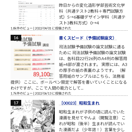
昨日からの変化造形学部芸術文化学
科（共通テスト2教科＋専門試験方
式）5→6基礎デザイン学科（共通テ
スト3教科方式）0→4
1.8k件のビュー
|
2022/04/01 に投稿された
書くスピード（予備試験論文）
司法試験予備試験の論文試験に通る
ために 司法試験予備試験の論文試験
は、各科目22行26列のA4判の解答用
紙×4部が渡されます。 実際には、A3
の厚手の紙の表裏のようです。 （解
答用紙のサンプルはこちら、法務省
提供） ここに、ボールペン限定で解答を書いていくことになる
わけですが、ここで人間の能力として...
1.7k件のビュー
|
2022/06/13 に投稿された
［00023］昭和生まれ
昭和生まれが子供の頃に読んでいた
漫画を見せてやんよ（閲覧注意） こ
れが昭和（後半）生まれが読んでい
た漫画だよ（少年誌！）言葉を少し