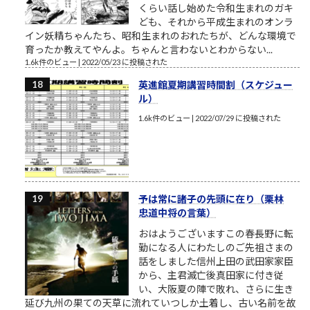
くらい話し始めた令和生まれのガキ
ども、それから平成生まれのオンラ
イン妖精ちゃんたち、昭和生まれのおれたちが、どんな環境で
育ったか教えてやんよ。ちゃんと言わないとわからない...
1.6k件のビュー
|
2022/05/23 に投稿された
英進館夏期講習時間割（スケジュー
ル）
1.6k件のビュー
|
2022/07/29 に投稿された
予は常に諸子の先頭に在り（栗林
忠道中将の言葉）
おはようございますこの春長野に転
勤になる人にわたしのご先祖さまの
話をしました信州上田の武田家家臣
から、主君滅亡後真田家に付き従
い、大阪夏の陣で敗れ、さらに生き
延び九州の果ての天草に流れていつしか土着し、古い名前を故