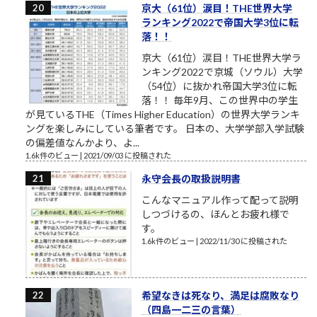
京大（61位）涙目！THE世界大学
ランキング2022で帝国大学3位に転
落！！
京大（61位）涙目！THE世界大学ラ
ンキング2022で京城（ソウル）大学
（54位）に抜かれ帝国大学3位に転
落！！ 毎年9月、この世界中の学生
が見ているTHE（Times Higher Education）の世界大学ランキ
ングを楽しみにしている筆者です。 日本の、大学学部入学試験
の偏差値なんかより、よ...
1.6k件のビュー
|
2021/09/03 に投稿された
永守会長の取扱説明書
こんなマニュアル作って配って説明
しつづけるの、ほんとお疲れ様で
す。
1.6k件のビュー
|
2022/11/30 に投稿された
希望なきは死なり、満足は腐敗なり
（四島一二三の言葉）