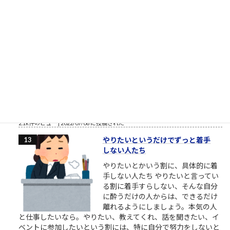
ら、人材育成や新人研...
2.2k件のビュー
|
2018/03/27 に投稿された
安倍元首相銃撃瞬間
「明日たまたま地元に来るらしいか
ら、じゃあ明日決行しよっと」的な
「思い付き」の犯行にしては、住所
や経歴、準備状況等「犯人に幸運が
重なった」感が強過ぎると思う。発
射訓練や発射試験、射程距離、殺傷
能力の確認等当然事前に行っていたはずだし、警備体制の手薄
な所を見抜いて冷静に近付いた手際、一見それとは分から...
2.1k件のビュー
|
2022/07/08 に投稿された
やりたいというだけでずっと着手
しない人たち
やりたいとかいう割に、具体的に着
手しない人たち やりたいと言ってい
る割に着手すらしない、そんな自分
に酔うだけの人からは、できるだけ
離れるようにしましょう。本気の人
と仕事したいなら。やりたい、教えてくれ、話を聞きたい、イ
ベントに参加したいという割には、特に自分で努力をしないと