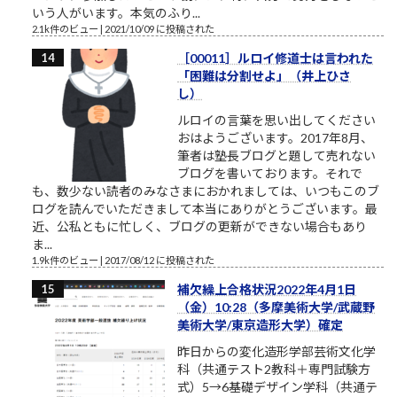
いう人がいます。本気のふり...
2.1k件のビュー
|
2021/10/09 に投稿された
［00011］ルロイ修道士は言われた
「困難は分割せよ」（井上ひさ
し）
ルロイの言葉を思い出してください
おはようございます。2017年8月、
筆者は塾長ブログと題して売れない
ブログを書いております。それで
も、数少ない読者のみなさまにおかれましては、いつもこのブ
ログを読んでいただきまして本当にありがとうございます。最
近、公私ともに忙しく、ブログの更新ができない場合もあり
ま...
1.9k件のビュー
|
2017/08/12 に投稿された
補欠繰上合格状況2022年4月1日
（金）10:28（多摩美術大学/武蔵野
美術大学/東京造形大学）確定
昨日からの変化造形学部芸術文化学
科（共通テスト2教科＋専門試験方
式）5→6基礎デザイン学科（共通テ