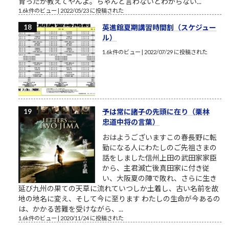
育ったか教えてやんよ。ちゃんと言わないとわからない...
1.6k件のビュー
|
2022/05/23 に投稿された
英進館夏期講習時間割（スケジュー
ル）
1.6k件のビュー
|
2022/07/29 に投稿された
予は常に諸子の先頭に在り（栗林
忠道中将の言葉）
おはようございますこの春長野に転
勤になる人にわたしのご先祖さまの
話をしました信州上田の武田家家臣
から、主君滅亡後真田家に付き従
い、大阪夏の陣で敗れ、さらに生き
延び九州の果ての天草に流れていつしか土着し、古い名前を故
地の地名に変え、そして今に至ります わたしの生命が今あるの
は、かかる苦難を受けながら、...
1.6k件のビュー
|
2020/11/24 に投稿された