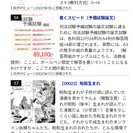
スト3教科方式）0→4
1.8k件のビュー
|
2022/04/01 に投稿された
書くスピード（予備試験論文）
司法試験予備試験の論文試験に通る
ために 司法試験予備試験の論文試験
は、各科目22行26列のA4判の解答用
紙×4部が渡されます。 実際には、A3
の厚手の紙の表裏のようです。 （解
答用紙のサンプルはこちら、法務省
提供） ここに、ボールペン限定で解答を書いていくことになる
わけですが、ここで人間の能力として...
1.7k件のビュー
|
2022/06/13 に投稿された
［00023］昭和生まれ
昭和生まれが子供の頃に読んでいた
漫画を見せてやんよ（閲覧注意） こ
れが昭和（後半）生まれが読んでい
た漫画だよ（少年誌！）言葉を少し
くらい話し始めた令和生まれのガキ
ども、それから平成生まれのオンラ
イン妖精ちゃんたち、昭和生まれのおれたちが、どんな環境で