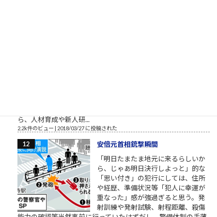
で再登場くださいね。 この方たちって、他人を...
2.4k件のビュー
|
2023/02/14 に投稿された
［00034］今日だけがんばる（「カ
イジ」大槻班長の言葉）
明日から頑張るのではなく今日から
頑張るのでもなく今日だけがんばる
（「カイジ」の名言） おはようござ
います。 2018年3月の筆者によりま
す営業研修に関するブログ配信記事
です。 外部顧問的といいますか、外部役員的なお役目を頂戴し
ているところの、スタートアップ企業でお話をしていました
ら、人材育成や新人研...
2.2k件のビュー
|
2018/03/27 に投稿された
安倍元首相銃撃瞬間
「明日たまたま地元に来るらしいか
ら、じゃあ明日決行しよっと」的な
「思い付き」の犯行にしては、住所
や経歴、準備状況等「犯人に幸運が
重なった」感が強過ぎると思う。発
射訓練や発射試験、射程距離、殺傷
能力の確認等当然事前に行っていたはずだし、警備体制の手薄