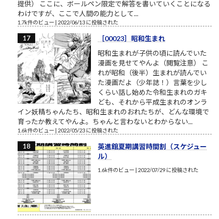
提供） ここに、ボールペン限定で解答を書いていくことになる
わけですが、ここで人間の能力として...
1.7k件のビュー
|
2022/06/13 に投稿された
［00023］昭和生まれ
昭和生まれが子供の頃に読んでいた
漫画を見せてやんよ（閲覧注意） こ
れが昭和（後半）生まれが読んでい
た漫画だよ（少年誌！）言葉を少し
くらい話し始めた令和生まれのガキ
ども、それから平成生まれのオンラ
イン妖精ちゃんたち、昭和生まれのおれたちが、どんな環境で
育ったか教えてやんよ。ちゃんと言わないとわからない...
1.6k件のビュー
|
2022/05/23 に投稿された
英進館夏期講習時間割（スケジュー
ル）
1.6k件のビュー
|
2022/07/29 に投稿された