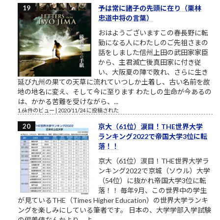
予は常に諸子の先頭に在り（栗林
忠道中将の言葉）
おはようございますこの春長野に転
勤になる人にわたしのご先祖さまの
話をしました信州上田の武田家家臣
から、主君滅亡後真田家に付き従
い、大阪夏の陣で敗れ、さらに生き
延び九州の果ての天草に流れていつしか土着し、古い名前を故
地の地名に変え、そして今に至ります わたしの生命が今あるの
は、かかる苦難を受けながら、...
1.6k件のビュー
|
2020/11/24 に投稿された
京大（61位）涙目！THE世界大学
ランキング2022で帝国大学3位に転
落！！
京大（61位）涙目！THE世界大学ラ
ンキング2022で京城（ソウル）大学
（54位）に抜かれ帝国大学3位に転
落！！ 毎年9月、この世界中の学生
が見ているTHE（Times Higher Education）の世界大学ランキ
ングを楽しみにしている筆者です。 日本の、大学学部入学試験
の偏差値なんかより、よ...