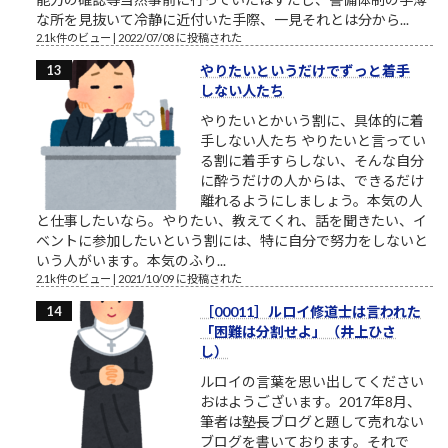
な所を見抜いて冷静に近付いた手際、一見それとは分から...
2.1k件のビュー
|
2022/07/08 に投稿された
やりたいというだけでずっと着手
しない人たち
やりたいとかいう割に、具体的に着
手しない人たち やりたいと言ってい
る割に着手すらしない、そんな自分
に酔うだけの人からは、できるだけ
離れるようにしましょう。本気の人
と仕事したいなら。やりたい、教えてくれ、話を聞きたい、イ
ベントに参加したいという割には、特に自分で努力をしないと
いう人がいます。本気のふり...
2.1k件のビュー
|
2021/10/09 に投稿された
［00011］ルロイ修道士は言われた
「困難は分割せよ」（井上ひさ
し）
ルロイの言葉を思い出してください
おはようございます。2017年8月、
筆者は塾長ブログと題して売れない
ブログを書いております。それで