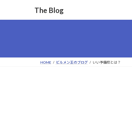
コ
ナ
The Blog
ン
ビ
テ
ゲ
ン
ー
ツ
シ
へ
ョ
ス
ン
キ
に
ッ
移
HOME
ビルメン王のブログ
いい予備校とは？
プ
動