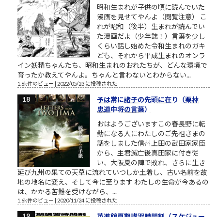
昭和生まれが子供の頃に読んでいた
漫画を見せてやんよ（閲覧注意） こ
れが昭和（後半）生まれが読んでい
た漫画だよ（少年誌！）言葉を少し
くらい話し始めた令和生まれのガキ
ども、それから平成生まれのオンラ
イン妖精ちゃんたち、昭和生まれのおれたちが、どんな環境で
育ったか教えてやんよ。ちゃんと言わないとわからない...
1.6k件のビュー
|
2022/05/23 に投稿された
予は常に諸子の先頭に在り（栗林
忠道中将の言葉）
おはようございますこの春長野に転
勤になる人にわたしのご先祖さまの
話をしました信州上田の武田家家臣
から、主君滅亡後真田家に付き従
い、大阪夏の陣で敗れ、さらに生き
延び九州の果ての天草に流れていつしか土着し、古い名前を故
地の地名に変え、そして今に至ります わたしの生命が今あるの
は、かかる苦難を受けながら、...
1.6k件のビュー
|
2020/11/24 に投稿された
英進館夏期講習時間割（スケジュー