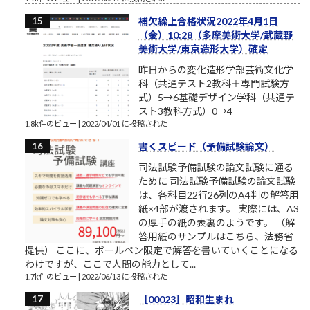
補欠繰上合格状況2022年4月1日
（金）10:28（多摩美術大学/武蔵野
美術大学/東京造形大学）確定
昨日からの変化造形学部芸術文化学
科（共通テスト2教科＋専門試験方
式）5→6基礎デザイン学科（共通テ
スト3教科方式）0→4
1.8k件のビュー
|
2022/04/01 に投稿された
書くスピード（予備試験論文）
司法試験予備試験の論文試験に通る
ために 司法試験予備試験の論文試験
は、各科目22行26列のA4判の解答用
紙×4部が渡されます。 実際には、A3
の厚手の紙の表裏のようです。 （解
答用紙のサンプルはこちら、法務省
提供） ここに、ボールペン限定で解答を書いていくことになる
わけですが、ここで人間の能力として...
1.7k件のビュー
|
2022/06/13 に投稿された
［00023］昭和生まれ