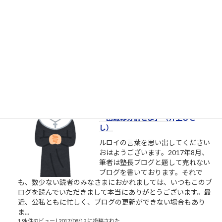
やりたいとかいう割に、具体的に着
手しない人たち やりたいと言ってい
る割に着手すらしない、そんな自分
に酔うだけの人からは、できるだけ
離れるようにしましょう。本気の人
と仕事したいなら。やりたい、教えてくれ、話を聞きたい、イ
ベントに参加したいという割には、特に自分で努力をしないと
いう人がいます。本気のふり...
2.1k件のビュー
|
2021/10/09 に投稿された
［00011］ルロイ修道士は言われた
「困難は分割せよ」（井上ひさ
し）
ルロイの言葉を思い出してください
おはようございます。2017年8月、
筆者は塾長ブログと題して売れない
ブログを書いております。それで
も、数少ない読者のみなさまにおかれましては、いつもこのブ
ログを読んでいただきまして本当にありがとうございます。最
近、公私ともに忙しく、ブログの更新ができない場合もあり
ま...
1.9k件のビュー
|
2017/08/12 に投稿された