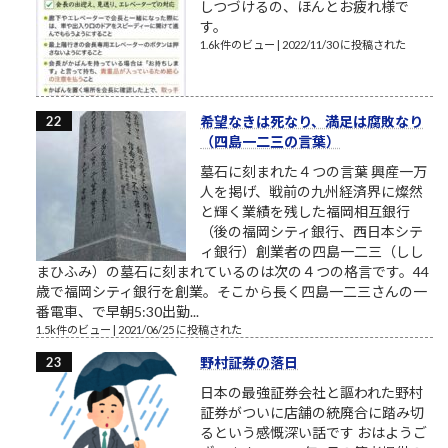
しつづけるの、ほんとお疲れ様で
す。
1.6k件のビュー
|
2022/11/30 に投稿された
希望なきは死なり、満足は腐敗なり
（四島一二三の言葉）
墓石に刻まれた４つの言葉 興産一万
人を掲げ、戦前の九州経済界に燦然
と輝く業績を残した福岡相互銀行
（後の福岡シティ銀行、西日本シテ
ィ銀行）創業者の四島一二三（しし
まひふみ）の墓石に刻まれているのは次の４つの格言です。44
歳で福岡シティ銀行を創業。そこから長く四島一二三さんの一
番電車、で早朝5:30出勤...
1.5k件のビュー
|
2021/06/25 に投稿された
野村証券の落日
日本の最強証券会社と謳われた野村
証券がついに店舗の統廃合に踏み切
るという感慨深い話です おはようご