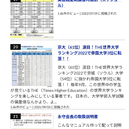
ル）
1.6k件のビュー
|
2022/07/29 に投稿された
京大（61位）涙目！THE世界大学
ランキング2022で帝国大学3位に転
落！！
京大（61位）涙目！THE世界大学ラ
ンキング2022で京城（ソウル）大学
（54位）に抜かれ帝国大学3位に転
落！！ 毎年9月、この世界中の学生
が見ているTHE（Times Higher Education）の世界大学ランキ
ングを楽しみにしている筆者です。 日本の、大学学部入学試験
の偏差値なんかより、よ...
1.6k件のビュー
|
2021/09/03 に投稿された
永守会長の取扱説明書
こんなマニュアル作って配って説明