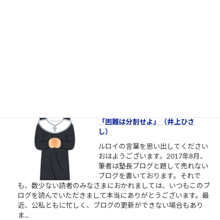
しない人たち
やりたいとかいう割に、具体的に着
手しない人たち やりたいと言ってい
る割に着手すらしない、そんな自分
に酔うだけの人からは、できるだけ
離れるようにしましょう。本気の人
と仕事したいなら。やりたい、教えてくれ、話を聞きたい、イ
ベントに参加したいという割には、特に自分で努力をしないと
いう人がいます。本気のふり...
2.1k件のビュー
|
2021/10/09 に投稿された
［00011］ルロイ修道士は言われた
「困難は分割せよ」（井上ひさ
し）
ルロイの言葉を思い出してください
おはようございます。2017年8月、
筆者は塾長ブログと題して売れない
ブログを書いております。それで
も、数少ない読者のみなさまにおかれましては、いつもこのブ
ログを読んでいただきまして本当にありがとうございます。最
近、公私ともに忙しく、ブログの更新ができない場合もあり
ま...