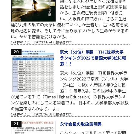
勤になる人にわたしのご先祖さまの
話をしました信州上田の武田家家臣
から、主君滅亡後真田家に付き従
い、大阪夏の陣で敗れ、さらに生き
延び九州の果ての天草に流れていつしか土着し、古い名前を故
地の地名に変え、そして今に至ります わたしの生命が今あるの
は、かかる苦難を受けながら、...
1.6k件のビュー
|
2020/11/24 に投稿された
京大（61位）涙目！THE世界大学
ランキング2022で帝国大学3位に転
落！！
京大（61位）涙目！THE世界大学ラ
ンキング2022で京城（ソウル）大学
（54位）に抜かれ帝国大学3位に転
落！！ 毎年9月、この世界中の学生
が見ているTHE（Times Higher Education）の世界大学ランキ
ングを楽しみにしている筆者です。 日本の、大学学部入学試験
の偏差値なんかより、よ...
1.6k件のビュー
|
2021/09/03 に投稿された
永守会長の取扱説明書
こんなマニュアル作って配って説明