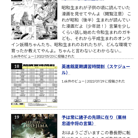
昭和生まれが子供の頃に読んでいた
漫画を見せてやんよ（閲覧注意） こ
れが昭和（後半）生まれが読んでい
た漫画だよ（少年誌！）言葉を少し
くらい話し始めた令和生まれのガキ
ども、それから平成生まれのオンラ
イン妖精ちゃんたち、昭和生まれのおれたちが、どんな環境で
育ったか教えてやんよ。ちゃんと言わないとわからない...
1.6k件のビュー
|
2022/05/23 に投稿された
英進館夏期講習時間割（スケジュー
ル）
1.6k件のビュー
|
2022/07/29 に投稿された
予は常に諸子の先頭に在り（栗林
忠道中将の言葉）
おはようございますこの春長野に転