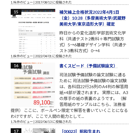
1.9k件のビュー
|
2017/08/12 に投稿された
補欠繰上合格状況2022年4月1日
（金）10:28（多摩美術大学/武蔵野
美術大学/東京造形大学）確定
昨日からの変化造形学部芸術文化学
科（共通テスト2教科＋専門試験方
式）5→6基礎デザイン学科（共通テ
スト3教科方式）0→4
1.8k件のビュー
|
2022/04/01 に投稿された
書くスピード（予備試験論文）
司法試験予備試験の論文試験に通る
ために 司法試験予備試験の論文試験
は、各科目22行26列のA4判の解答用
紙×4部が渡されます。 実際には、A3
の厚手の紙の表裏のようです。 （解
答用紙のサンプルはこちら、法務省
提供） ここに、ボールペン限定で解答を書いていくことになる
わけですが、ここで人間の能力として...
1.7k件のビュー
|
2022/06/13 に投稿された
［00023］昭和生まれ