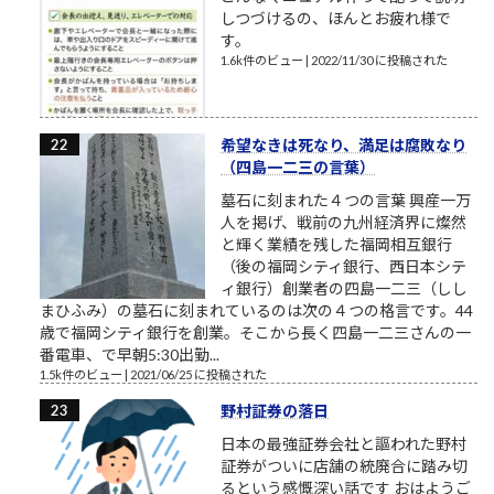
しつづけるの、ほんとお疲れ様で
す。
1.6k件のビュー
|
2022/11/30 に投稿された
希望なきは死なり、満足は腐敗なり
（四島一二三の言葉）
墓石に刻まれた４つの言葉 興産一万
人を掲げ、戦前の九州経済界に燦然
と輝く業績を残した福岡相互銀行
（後の福岡シティ銀行、西日本シテ
ィ銀行）創業者の四島一二三（しし
まひふみ）の墓石に刻まれているのは次の４つの格言です。44
歳で福岡シティ銀行を創業。そこから長く四島一二三さんの一
番電車、で早朝5:30出勤...
1.5k件のビュー
|
2021/06/25 に投稿された
野村証券の落日
日本の最強証券会社と謳われた野村
証券がついに店舗の統廃合に踏み切
るという感慨深い話です おはようご