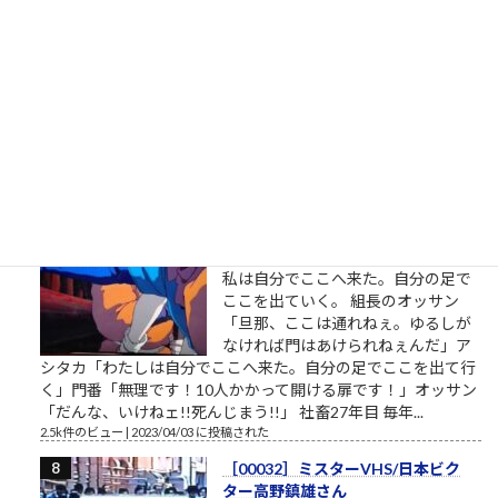
社は松下電器産業 パナソニックのリ
ストラ ▼おはようございます。企業
のイメージ戦略に関する（昭和後半
生まれ45歳の）筆者があくまで個人
的な意見を自らの発表の場で述べて配信しようとする独善的な
記事です。昔、松下電器産業という大きな会社がありました。
松下幸之助という、...
2.7k件のビュー
|
2021/05/19 に投稿された
［00012］私は自分でここへ来た。
自分の足でここを出ていく（「も
ののけ姫」アシタカの言葉）
私は自分でここへ来た。自分の足で
ここを出ていく。 組長のオッサン
「旦那、ここは通れねぇ。ゆるしが
なければ門はあけられねぇんだ」ア
シタカ「わたしは自分でここへ来た。自分の足でここを出て行
く」門番「無理です！10人かかって開ける扉です！」オッサン
「だんな、いけねェ!!死んじまう!!」 社畜27年目 毎年...
2.5k件のビュー
|
2023/04/03 に投稿された
［00032］ミスターVHS/日本ビク
ター高野鎮雄さん