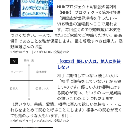
NHKプロジェクトX/伝説の第2回
【NHK】 プロジェクトX 第2回放送
「窓際族が世界規格を作った」～
VHS執念の逆転劇～ここで見れま
す。毎回泣くので視聴環境にお気を
つけください。一人で、またはご家族でご視聴ください。最高
傑作であることを私が保証します。 最も尊敬すべき仕事人。高
野鎮雄さんのお話...
2.5k件のビュー
|
2018/11/08 に投稿された
［00022］優しい人は、他人に期待
しない
相手に期待していない 優しい人は
「相手に期待をしていない」から優
しいのです。優しい人は相手に対す
る関心が高い、というのは一見異論
の無いことのようにも見えます。
（思いやり、共感、愛情、相手に喜んで欲しい気持ち・・・こ
れらをまとめて関心と呼ぶことにします）相手への関心が高く
ても鬼のような人もいます。相手...
2.5k件のビュー
|
2023/02/22 に投稿された