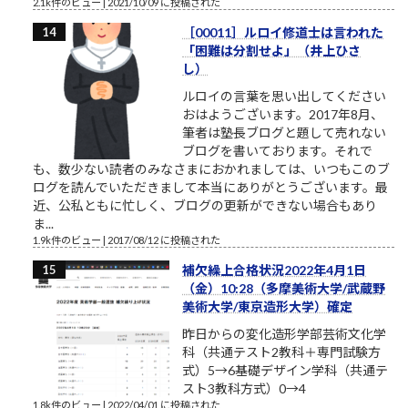
2.1k件のビュー
|
2021/10/09 に投稿された
［00011］ルロイ修道士は言われた
「困難は分割せよ」（井上ひさ
し）
ルロイの言葉を思い出してください
おはようございます。2017年8月、
筆者は塾長ブログと題して売れない
ブログを書いております。それで
も、数少ない読者のみなさまにおかれましては、いつもこのブ
ログを読んでいただきまして本当にありがとうございます。最
近、公私ともに忙しく、ブログの更新ができない場合もあり
ま...
1.9k件のビュー
|
2017/08/12 に投稿された
補欠繰上合格状況2022年4月1日
（金）10:28（多摩美術大学/武蔵野
美術大学/東京造形大学）確定
昨日からの変化造形学部芸術文化学
科（共通テスト2教科＋専門試験方
式）5→6基礎デザイン学科（共通テ
スト3教科方式）0→4
1.8k件のビュー
|
2022/04/01 に投稿された