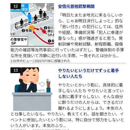
安倍元首相銃撃瞬間
「明日たまたま地元に来るらしいか
ら、じゃあ明日決行しよっと」的な
「思い付き」の犯行にしては、住所
や経歴、準備状況等「犯人に幸運が
重なった」感が強過ぎると思う。発
射訓練や発射試験、射程距離、殺傷
能力の確認等当然事前に行っていたはずだし、警備体制の手薄
な所を見抜いて冷静に近付いた手際、一見それとは分から...
2.1k件のビュー
|
2022/07/08 に投稿された
やりたいというだけでずっと着手
しない人たち
やりたいとかいう割に、具体的に着
手しない人たち やりたいと言ってい
る割に着手すらしない、そんな自分
に酔うだけの人からは、できるだけ
離れるようにしましょう。本気の人
と仕事したいなら。やりたい、教えてくれ、話を聞きたい、イ
ベントに参加したいという割には、特に自分で努力をしないと
いう人がいます。本気のふり...