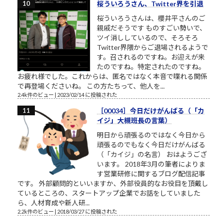
桜ういろうさん、Twitter界を引退
桜ういろうさんは、櫻井平さんのご
親戚だそうです ものすごい勢いで、
ツイ消ししているので、そろそろ
Twitter界隈からご退場されるようで
す。召されるのですね。お迎えが来
たのですね。特定されたのですね。
お疲れ様でした。これからは、匿名ではなく本音で喋れる関係
で再登場くださいね。 この方たちって、他人を...
2.4k件のビュー
|
2023/02/14 に投稿された
［00034］今日だけがんばる（「カ
イジ」大槻班長の言葉）
明日から頑張るのではなく今日から
頑張るのでもなく今日だけがんばる
（「カイジ」の名言） おはようござ
います。 2018年3月の筆者によりま
す営業研修に関するブログ配信記事
です。 外部顧問的といいますか、外部役員的なお役目を頂戴し
ているところの、スタートアップ企業でお話をしていました
ら、人材育成や新人研...
2.2k件のビュー
|
2018/03/27 に投稿された