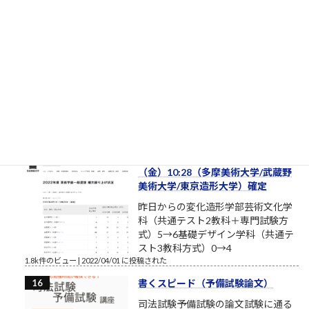
し）
ルロイの言葉を思い出してください
おはようございます。2017年8月、
筆者は塾長ブログと題して売れない
ブログを書いております。それで
も、数少ない読者のみなさまにおかれましては、いつもこのブ
ログを読んでいただきまして本当にありがとうございます。最
近、公私ともに忙しく、ブログの更新ができない場合もあり
ま...
1.9k件のビュー
|
2017/08/12 に投稿された
補欠繰上合格状況2022年4月1日
（金）10:28（多摩美術大学/武蔵野
美術大学/東京造形大学）確定
昨日からの変化造形学部芸術文化学
科（共通テスト2教科＋専門試験方
式）5→6基礎デザイン学科（共通テ
スト3教科方式）0→4
1.8k件のビュー
|
2022/04/01 に投稿された
書くスピード（予備試験論文）
司法試験予備試験の論文試験に通る