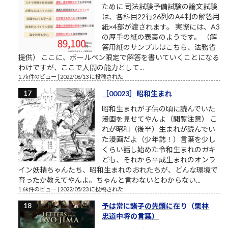
ために 司法試験予備試験の論文試験
は、各科目22行26列のA4判の解答用
紙×4部が渡されます。 実際には、A3
の厚手の紙の表裏のようです。 （解
答用紙のサンプルはこちら、法務省
提供） ここに、ボールペン限定で解答を書いていくことになる
わけですが、ここで人間の能力として...
1.7k件のビュー
|
2022/06/13 に投稿された
［00023］昭和生まれ
昭和生まれが子供の頃に読んでいた
漫画を見せてやんよ（閲覧注意） こ
れが昭和（後半）生まれが読んでい
た漫画だよ（少年誌！）言葉を少し
くらい話し始めた令和生まれのガキ
ども、それから平成生まれのオンラ
イン妖精ちゃんたち、昭和生まれのおれたちが、どんな環境で
育ったか教えてやんよ。ちゃんと言わないとわからない...
1.6k件のビュー
|
2022/05/23 に投稿された
予は常に諸子の先頭に在り（栗林
忠道中将の言葉）