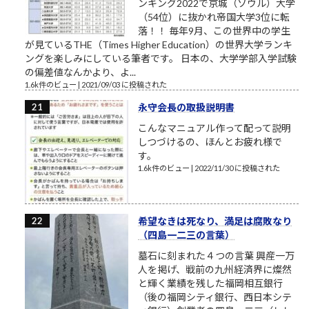
ンキング2022で京城（ソウル）大学
（54位）に抜かれ帝国大学3位に転
落！！ 毎年9月、この世界中の学生
が見ているTHE（Times Higher Education）の世界大学ランキ
ングを楽しみにしている筆者です。 日本の、大学学部入学試験
の偏差値なんかより、よ...
1.6k件のビュー
|
2021/09/03 に投稿された
永守会長の取扱説明書
こんなマニュアル作って配って説明
しつづけるの、ほんとお疲れ様で
す。
1.6k件のビュー
|
2022/11/30 に投稿された
希望なきは死なり、満足は腐敗なり
（四島一二三の言葉）
墓石に刻まれた４つの言葉 興産一万
人を掲げ、戦前の九州経済界に燦然
と輝く業績を残した福岡相互銀行
（後の福岡シティ銀行、西日本シテ