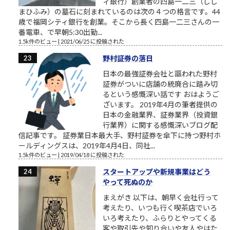
ィ銀行）創業者の四島一二三（しし
まひふみ）の墓石に刻まれているのは次の４つの格言です。44
歳で福岡シティ銀行を創業。そこから長く四島一二三さんの一
番電車、で早朝5:30出勤...
1.5k件のビュー
|
2021/06/25 に投稿された
野村証券の落日
日本の最強証券会社と謳われた野村
証券がついに店舗の統廃合に踏み切
るという感慨深い話です おはようご
ざいます。 2019年4月の筆者提供の
日本の金融業界、証券業界（投資銀
行業界）に関する感慨深いブログ配
信記事です。 証券業日本最大手、野村証券を傘下に持つ野村ホ
ールディングスは、2019年4月4日、同社...
1.5k件のビュー
|
2019/04/18 に投稿された
スタートアップや新規事業はどう
やって死ぬのか
まえがき 以下は、朝早く会社行って
考えたり、いつも行く喫茶店でいろ
いろ考えたり、ふらりとやってくる
客や取引先や知り合いや友人やはた