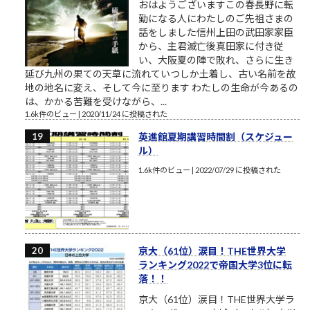
おはようございますこの春長野に転
勤になる人にわたしのご先祖さまの
話をしました信州上田の武田家家臣
から、主君滅亡後真田家に付き従
い、大阪夏の陣で敗れ、さらに生き
延び九州の果ての天草に流れていつしか土着し、古い名前を故
地の地名に変え、そして今に至ります わたしの生命が今あるの
は、かかる苦難を受けながら、...
1.6k件のビュー
|
2020/11/24 に投稿された
英進館夏期講習時間割（スケジュー
ル）
1.6k件のビュー
|
2022/07/29 に投稿された
京大（61位）涙目！THE世界大学
ランキング2022で帝国大学3位に転
落！！
京大（61位）涙目！THE世界大学ラ