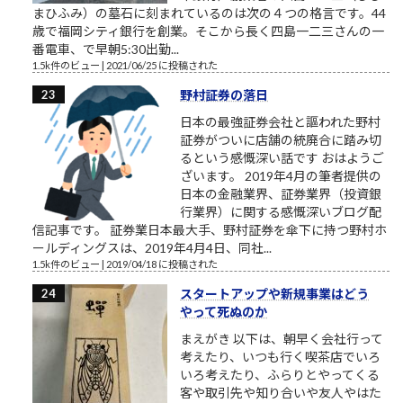
まひふみ）の墓石に刻まれているのは次の４つの格言です。44
歳で福岡シティ銀行を創業。そこから長く四島一二三さんの一
番電車、で早朝5:30出勤...
1.5k件のビュー
|
2021/06/25 に投稿された
野村証券の落日
日本の最強証券会社と謳われた野村
証券がついに店舗の統廃合に踏み切
るという感慨深い話です おはようご
ざいます。 2019年4月の筆者提供の
日本の金融業界、証券業界（投資銀
行業界）に関する感慨深いブログ配
信記事です。 証券業日本最大手、野村証券を傘下に持つ野村ホ
ールディングスは、2019年4月4日、同社...
1.5k件のビュー
|
2019/04/18 に投稿された
スタートアップや新規事業はどう
やって死ぬのか
まえがき 以下は、朝早く会社行って
考えたり、いつも行く喫茶店でいろ
いろ考えたり、ふらりとやってくる
客や取引先や知り合いや友人やはた