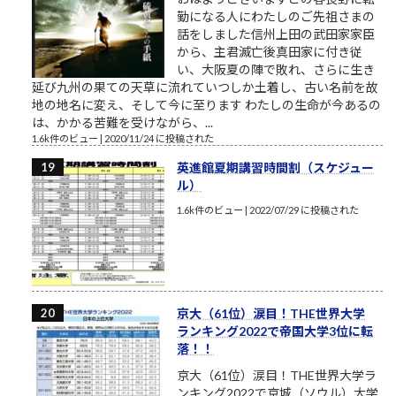
勤になる人にわたしのご先祖さまの
話をしました信州上田の武田家家臣
から、主君滅亡後真田家に付き従
い、大阪夏の陣で敗れ、さらに生き
延び九州の果ての天草に流れていつしか土着し、古い名前を故
地の地名に変え、そして今に至ります わたしの生命が今あるの
は、かかる苦難を受けながら、...
1.6k件のビュー
|
2020/11/24 に投稿された
英進館夏期講習時間割（スケジュー
ル）
1.6k件のビュー
|
2022/07/29 に投稿された
京大（61位）涙目！THE世界大学
ランキング2022で帝国大学3位に転
落！！
京大（61位）涙目！THE世界大学ラ
ンキング2022で京城（ソウル）大学