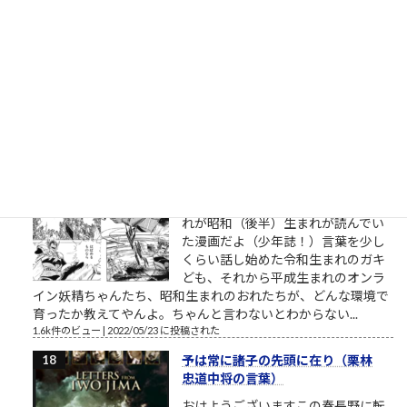
ために 司法試験予備試験の論文試験
は、各科目22行26列のA4判の解答用
紙×4部が渡されます。 実際には、A3
の厚手の紙の表裏のようです。 （解
答用紙のサンプルはこちら、法務省
提供） ここに、ボールペン限定で解答を書いていくことになる
わけですが、ここで人間の能力として...
1.7k件のビュー
|
2022/06/13 に投稿された
［00023］昭和生まれ
昭和生まれが子供の頃に読んでいた
漫画を見せてやんよ（閲覧注意） こ
れが昭和（後半）生まれが読んでい
た漫画だよ（少年誌！）言葉を少し
くらい話し始めた令和生まれのガキ
ども、それから平成生まれのオンラ
イン妖精ちゃんたち、昭和生まれのおれたちが、どんな環境で
育ったか教えてやんよ。ちゃんと言わないとわからない...
1.6k件のビュー
|
2022/05/23 に投稿された
予は常に諸子の先頭に在り（栗林
忠道中将の言葉）
おはようございますこの春長野に転