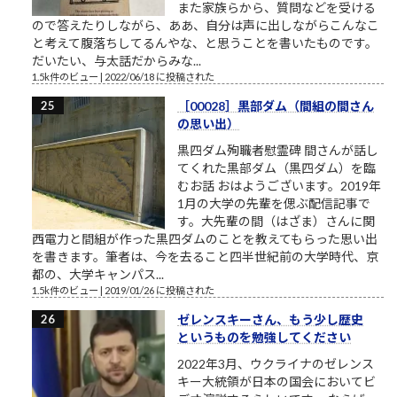
また家族らから、質問などを受ける
ので答えたりしながら、ああ、自分は声に出しながらこんなこ
と考えて腹落ちしてるんやな、と思うことを書いたものです。
だいたい、与太話だからみな...
1.5k件のビュー
|
2022/06/18 に投稿された
［00028］黒部ダム（間組の間さん
の思い出）
黒四ダム殉職者慰霊碑 間さんが話し
てくれた黒部ダム（黒四ダム）を臨
むお話 おはようございます。2019年
1月の大学の先輩を偲ぶ配信記事で
す。大先輩の間（はざま）さんに関
西電力と間組が作った黒四ダムのことを教えてもらった思い出
を書きます。筆者は、今を去ること四半世紀前の大学時代、京
都の、大学キャンパス...
1.5k件のビュー
|
2019/01/26 に投稿された
ゼレンスキーさん、もう少し歴史
というものを勉強してください
2022年3月、ウクライナのゼレンス
キー大統領が日本の国会においてビ