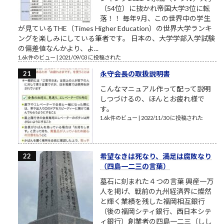
（54位）に抜かれ帝国大学3位に転
落！！ 毎年9月、この世界中の学生
が見ているTHE（Times Higher Education）の世界大学ランキ
ングを楽しみにしている筆者です。 日本の、大学学部入学試験
の偏差値なんかより、よ...
1.6k件のビュー
|
2021/09/03 に投稿された
永守会長の取扱説明書
こんなマニュアル作って配って説明
しつづけるの、ほんとお疲れ様で
す。
1.6k件のビュー
|
2022/11/30 に投稿された
希望なきは死なり、満足は腐敗なり
（四島一二三の言葉）
墓石に刻まれた４つの言葉 興産一万
人を掲げ、戦前の九州経済界に燦然
と輝く業績を残した福岡相互銀行
（後の福岡シティ銀行、西日本シテ
ィ銀行）創業者の四島一二三（しし