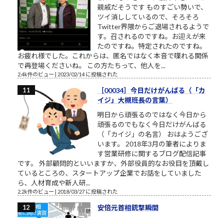
親戚だそうです ものすごい勢いで、
ツイ消ししているので、そろそろ
Twitter界隈からご退場されるようで
す。召されるのですね。お迎えが来
たのですね。特定されたのですね。
お疲れ様でした。これからは、匿名ではなく本音で喋れる関係
で再登場くださいね。 この方たちって、他人を...
2.4k件のビュー
|
2023/02/14 に投稿された
［00034］今日だけがんばる（「カ
イジ」大槻班長の言葉）
明日から頑張るのではなく今日から
頑張るのでもなく今日だけがんばる
（「カイジ」の名言） おはようござ
います。 2018年3月の筆者によりま
す営業研修に関するブログ配信記事
です。 外部顧問的といいますか、外部役員的なお役目を頂戴し
ているところの、スタートアップ企業でお話をしていました
ら、人材育成や新人研...
2.2k件のビュー
|
2018/03/27 に投稿された
安倍元首相銃撃瞬間