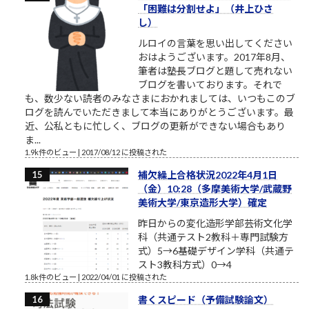
「困難は分割せよ」（井上ひさ
し）
ルロイの言葉を思い出してください
おはようございます。2017年8月、
筆者は塾長ブログと題して売れない
ブログを書いております。それで
も、数少ない読者のみなさまにおかれましては、いつもこのブ
ログを読んでいただきまして本当にありがとうございます。最
近、公私ともに忙しく、ブログの更新ができない場合もあり
ま...
1.9k件のビュー
|
2017/08/12 に投稿された
補欠繰上合格状況2022年4月1日
（金）10:28（多摩美術大学/武蔵野
美術大学/東京造形大学）確定
昨日からの変化造形学部芸術文化学
科（共通テスト2教科＋専門試験方
式）5→6基礎デザイン学科（共通テ
スト3教科方式）0→4
1.8k件のビュー
|
2022/04/01 に投稿された
書くスピード（予備試験論文）