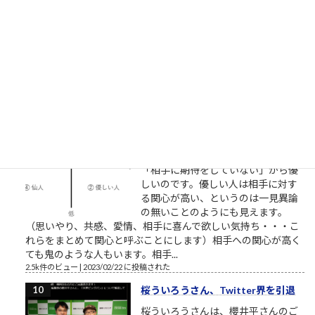
【NHK】 プロジェクトX 第2回放送
「窓際族が世界規格を作った」～
VHS執念の逆転劇～ここで見れま
す。毎回泣くので視聴環境にお気を
つけください。一人で、またはご家族でご視聴ください。最高
傑作であることを私が保証します。 最も尊敬すべき仕事人。高
野鎮雄さんのお話...
2.5k件のビュー
|
2018/11/08 に投稿された
［00022］優しい人は、他人に期待
しない
相手に期待していない 優しい人は
「相手に期待をしていない」から優
しいのです。優しい人は相手に対す
る関心が高い、というのは一見異論
の無いことのようにも見えます。
（思いやり、共感、愛情、相手に喜んで欲しい気持ち・・・こ
れらをまとめて関心と呼ぶことにします）相手への関心が高く
ても鬼のような人もいます。相手...
2.5k件のビュー
|
2023/02/22 に投稿された
桜ういろうさん、Twitter界を引退
桜ういろうさんは、櫻井平さんのご