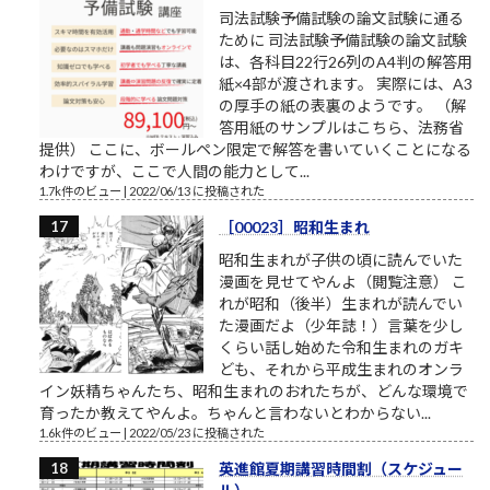
司法試験予備試験の論文試験に通る
ために 司法試験予備試験の論文試験
は、各科目22行26列のA4判の解答用
紙×4部が渡されます。 実際には、A3
の厚手の紙の表裏のようです。 （解
答用紙のサンプルはこちら、法務省
提供） ここに、ボールペン限定で解答を書いていくことになる
わけですが、ここで人間の能力として...
1.7k件のビュー
|
2022/06/13 に投稿された
［00023］昭和生まれ
昭和生まれが子供の頃に読んでいた
漫画を見せてやんよ（閲覧注意） こ
れが昭和（後半）生まれが読んでい
た漫画だよ（少年誌！）言葉を少し
くらい話し始めた令和生まれのガキ
ども、それから平成生まれのオンラ
イン妖精ちゃんたち、昭和生まれのおれたちが、どんな環境で
育ったか教えてやんよ。ちゃんと言わないとわからない...
1.6k件のビュー
|
2022/05/23 に投稿された
英進館夏期講習時間割（スケジュー