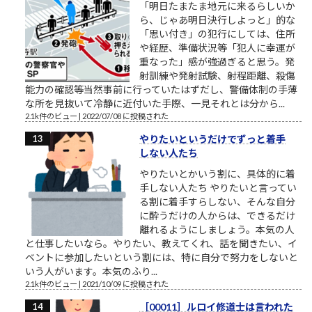
「明日たまたま地元に来るらしいか
ら、じゃあ明日決行しよっと」的な
「思い付き」の犯行にしては、住所
や経歴、準備状況等「犯人に幸運が
重なった」感が強過ぎると思う。発
射訓練や発射試験、射程距離、殺傷
能力の確認等当然事前に行っていたはずだし、警備体制の手薄
な所を見抜いて冷静に近付いた手際、一見それとは分から...
2.1k件のビュー
|
2022/07/08 に投稿された
やりたいというだけでずっと着手
しない人たち
やりたいとかいう割に、具体的に着
手しない人たち やりたいと言ってい
る割に着手すらしない、そんな自分
に酔うだけの人からは、できるだけ
離れるようにしましょう。本気の人
と仕事したいなら。やりたい、教えてくれ、話を聞きたい、イ
ベントに参加したいという割には、特に自分で努力をしないと
いう人がいます。本気のふり...
2.1k件のビュー
|
2021/10/09 に投稿された
［00011］ルロイ修道士は言われた