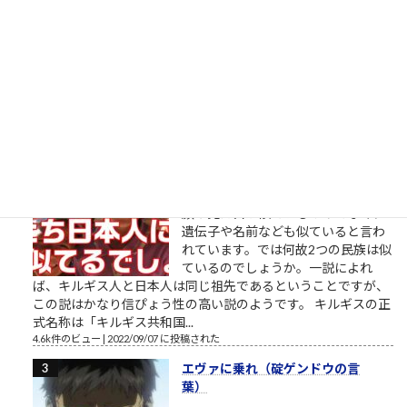
一定数の田舎生まれ田舎育ち、塾と
か予備校とかないし行ったことな
い、みたいな現役ストレート合格者
がいます。そんな大学で教える教授
たちが口を揃えて言っていたのは、彼らは首都圏だ関西圏だ都
会だ塾だ予備校だ中高一貫私立だエスカレーターだの、要す...
11k件のビュー
|
2022/12/10 に投稿された
［00026］キルギス人と日本人（似
た者同士）
似た者同士 キルギス人と日本人は、
顔や見た目が似ているのみでなく、
遺伝子や名前なども似ていると言わ
れています。では何故2つの民族は似
ているのでしょうか。一説によれ
ば、キルギス人と日本人は同じ祖先であるということですが、
この説はかなり信ぴょう性の高い説のようです。 キルギスの正
式名称は「キルギス共和国...
4.6k件のビュー
|
2022/09/07 に投稿された
エヴァに乗れ（碇ゲンドウの言
葉）