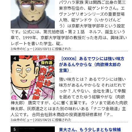
パワハラ家族 実は関西ご出身の第三
東京市在住の、碇ゲンドウさん。エ
ヴァンゲリオンシリーズの重要登場
人物、碇ゲンドウ（いかりげんど
う）は京都大学理学部卒という設定
です。公式には、第弐拾壱話・第２１話 ネルフ、誕生という
章で、1999年、京都大学理学部の教授だった冬月は、興味深い
レポートを書いた学生、碇...
3.9k件のビュー
|
2021/03/11 に投稿された
［00006］あるでワシには強い味方
があるんやからな（肉欲棒太郎の
言葉）
強い味方とは？ あるでワシには強い
味方があるんやからな それはだれで
っか？ 人やない、会社を潰して辛酸
を舐めてきたゆう経験やがな（肉欲
棒太郎） 唐突ですが、心に響く言葉です。 クソまで舐めた肉欲
棒太郎、灰原達之とはまた別の味わいある「ナニワ金融道」主
人公です。 合同会社鈴木商店の投資運用研修素材「ナ...
3.6k件のビュー
|
2021/04/21 に投稿された
東大さん、もう少しまともな候補