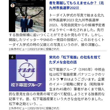
者を寄越してもらえませんか？（北
九州市長選挙2023）
トーダイ入学式の写真で始まる北九
州市長選挙2023 北九州市長選挙
2023、与党自民党からの候補予定者
がようやく一本化されました。先行
する独自候補に追いつくことができるか見ものです。しかし、
開設したツイッターやSNSの一発目の投稿が、このおそらくト
ーダイ入学式の時の父親との写真というのが、彼の深層心...
2.8k件のビュー
|
2022/12/08 に投稿された
栄光の「松下電器」の社名を捨て
たダメな会社の話
松下電器グループ（1985年）中核会
社は松下電器産業 パナソニックのリ
ストラ ▼おはようございます。企業
のイメージ戦略に関する（昭和後半
生まれ45歳の）筆者があくまで個人
的な意見を自らの発表の場で述べて配信しようとする独善的な
記事です。昔、松下電器産業という大きな会社がありました。
松下幸之助という、...
2.7k件のビュー
|
2021/05/19 に投稿された