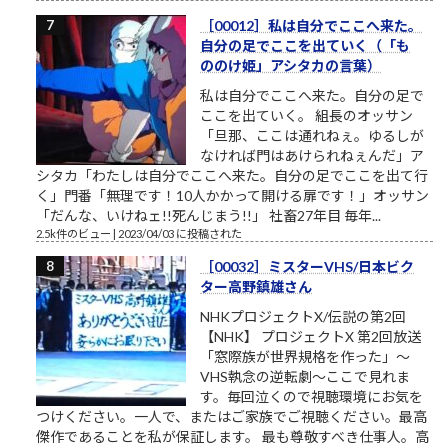
［00012］私は自分でここへ来た。
自分の足でここを出ていく（「も
ののけ姫」アシタカの言葉）
私は自分でここへ来た。自分の足で
ここを出ていく。 組長のオッサン
「旦那、ここは通れねぇ。ゆるしが
なければ門はあけられねぇんだ」ア
シタカ「わたしは自分でここへ来た。自分の足でここを出て行
く」門番「無理です！10人かかって開ける扉です！」オッサン
「だんな、いけねェ!!死んじまう!!」 社畜27年目 毎年...
2.5k件のビュー
|
2023/04/03 に投稿された
［00032］ミスターVHS/日本ビク
ター高野鎮雄さん
NHKプロジェクトX/伝説の第2回
【NHK】 プロジェクトX 第2回放送
「窓際族が世界規格を作った」～
VHS執念の逆転劇～ここで見れま
す。毎回泣くので視聴環境にお気を
つけください。一人で、またはご家族でご視聴ください。最高
傑作であることを私が保証します。 最も尊敬すべき仕事人。高