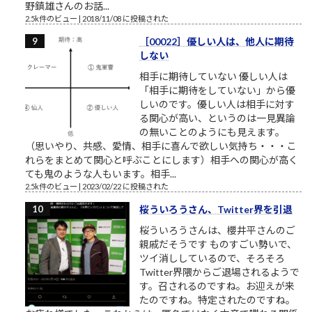
野鎮雄さんのお話...
2.5k件のビュー
|
2018/11/08 に投稿された
［00022］優しい人は、他人に期待
しない
相手に期待していない 優しい人は
「相手に期待をしていない」から優
しいのです。優しい人は相手に対す
る関心が高い、というのは一見異論
の無いことのようにも見えます。
（思いやり、共感、愛情、相手に喜んで欲しい気持ち・・・こ
れらをまとめて関心と呼ぶことにします）相手への関心が高く
ても鬼のような人もいます。相手...
2.5k件のビュー
|
2023/02/22 に投稿された
桜ういろうさん、Twitter界を引退
桜ういろうさんは、櫻井平さんのご
親戚だそうです ものすごい勢いで、
ツイ消ししているので、そろそろ
Twitter界隈からご退場されるようで
す。召されるのですね。お迎えが来
たのですね。特定されたのですね。