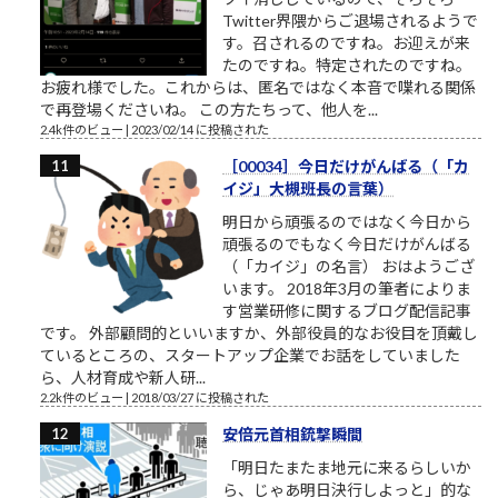
Twitter界隈からご退場されるようで
す。召されるのですね。お迎えが来
たのですね。特定されたのですね。
お疲れ様でした。これからは、匿名ではなく本音で喋れる関係
で再登場くださいね。 この方たちって、他人を...
2.4k件のビュー
|
2023/02/14 に投稿された
［00034］今日だけがんばる（「カ
イジ」大槻班長の言葉）
明日から頑張るのではなく今日から
頑張るのでもなく今日だけがんばる
（「カイジ」の名言） おはようござ
います。 2018年3月の筆者によりま
す営業研修に関するブログ配信記事
です。 外部顧問的といいますか、外部役員的なお役目を頂戴し
ているところの、スタートアップ企業でお話をしていました
ら、人材育成や新人研...
2.2k件のビュー
|
2018/03/27 に投稿された
安倍元首相銃撃瞬間
「明日たまたま地元に来るらしいか
ら、じゃあ明日決行しよっと」的な