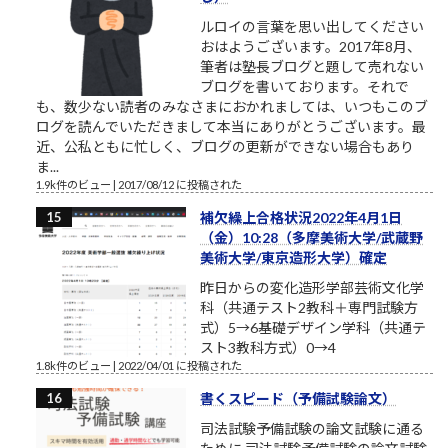
ルロイの言葉を思い出してください
おはようございます。2017年8月、
筆者は塾長ブログと題して売れない
ブログを書いております。それで
も、数少ない読者のみなさまにおかれましては、いつもこのブ
ログを読んでいただきまして本当にありがとうございます。最
近、公私ともに忙しく、ブログの更新ができない場合もあり
ま...
1.9k件のビュー
|
2017/08/12 に投稿された
補欠繰上合格状況2022年4月1日
（金）10:28（多摩美術大学/武蔵野
美術大学/東京造形大学）確定
昨日からの変化造形学部芸術文化学
科（共通テスト2教科＋専門試験方
式）5→6基礎デザイン学科（共通テ
スト3教科方式）0→4
1.8k件のビュー
|
2022/04/01 に投稿された
書くスピード（予備試験論文）
司法試験予備試験の論文試験に通る