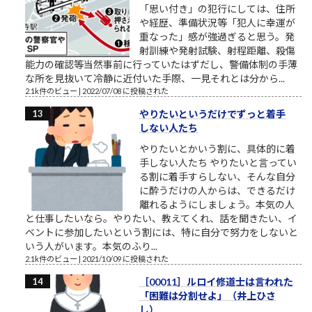
「思い付き」の犯行にしては、住所
や経歴、準備状況等「犯人に幸運が
重なった」感が強過ぎると思う。発
射訓練や発射試験、射程距離、殺傷
能力の確認等当然事前に行っていたはずだし、警備体制の手薄
な所を見抜いて冷静に近付いた手際、一見それとは分から...
2.1k件のビュー
|
2022/07/08 に投稿された
やりたいというだけでずっと着手
しない人たち
やりたいとかいう割に、具体的に着
手しない人たち やりたいと言ってい
る割に着手すらしない、そんな自分
に酔うだけの人からは、できるだけ
離れるようにしましょう。本気の人
と仕事したいなら。やりたい、教えてくれ、話を聞きたい、イ
ベントに参加したいという割には、特に自分で努力をしないと
いう人がいます。本気のふり...
2.1k件のビュー
|
2021/10/09 に投稿された
［00011］ルロイ修道士は言われた
「困難は分割せよ」（井上ひさ
し）