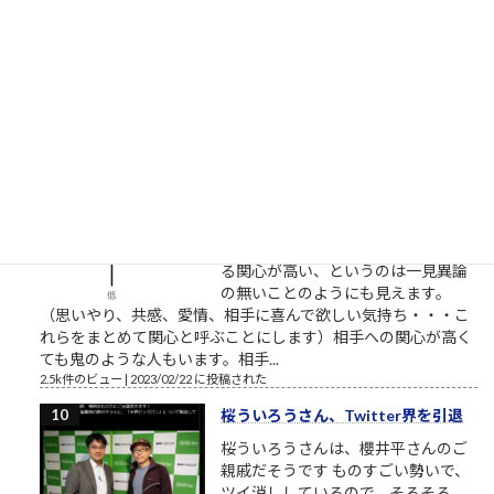
VHS執念の逆転劇～ここで見れま
す。毎回泣くので視聴環境にお気を
つけください。一人で、またはご家族でご視聴ください。最高
傑作であることを私が保証します。 最も尊敬すべき仕事人。高
野鎮雄さんのお話...
2.5k件のビュー
|
2018/11/08 に投稿された
［00022］優しい人は、他人に期待
しない
相手に期待していない 優しい人は
「相手に期待をしていない」から優
しいのです。優しい人は相手に対す
る関心が高い、というのは一見異論
の無いことのようにも見えます。
（思いやり、共感、愛情、相手に喜んで欲しい気持ち・・・こ
れらをまとめて関心と呼ぶことにします）相手への関心が高く
ても鬼のような人もいます。相手...
2.5k件のビュー
|
2023/02/22 に投稿された
桜ういろうさん、Twitter界を引退
桜ういろうさんは、櫻井平さんのご
親戚だそうです ものすごい勢いで、
ツイ消ししているので、そろそろ