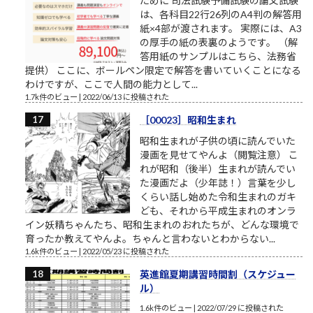
ために 司法試験予備試験の論文試験
は、各科目22行26列のA4判の解答用
紙×4部が渡されます。 実際には、A3
の厚手の紙の表裏のようです。 （解
答用紙のサンプルはこちら、法務省
提供） ここに、ボールペン限定で解答を書いていくことになる
わけですが、ここで人間の能力として...
1.7k件のビュー
|
2022/06/13 に投稿された
［00023］昭和生まれ
昭和生まれが子供の頃に読んでいた
漫画を見せてやんよ（閲覧注意） こ
れが昭和（後半）生まれが読んでい
た漫画だよ（少年誌！）言葉を少し
くらい話し始めた令和生まれのガキ
ども、それから平成生まれのオンラ
イン妖精ちゃんたち、昭和生まれのおれたちが、どんな環境で
育ったか教えてやんよ。ちゃんと言わないとわからない...
1.6k件のビュー
|
2022/05/23 に投稿された
英進館夏期講習時間割（スケジュー
ル）
1.6k件のビュー
|
2022/07/29 に投稿された