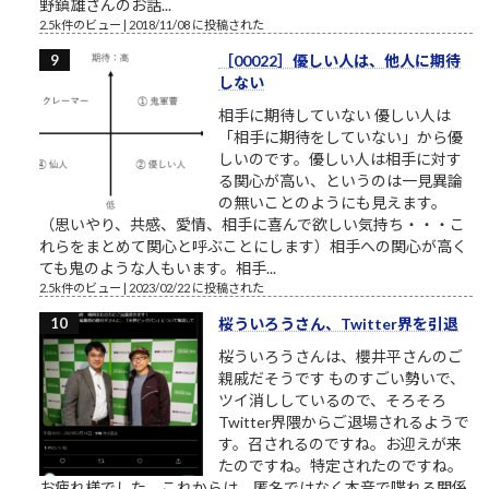
野鎮雄さんのお話...
2.5k件のビュー
|
2018/11/08 に投稿された
［00022］優しい人は、他人に期待
しない
相手に期待していない 優しい人は
「相手に期待をしていない」から優
しいのです。優しい人は相手に対す
る関心が高い、というのは一見異論
の無いことのようにも見えます。
（思いやり、共感、愛情、相手に喜んで欲しい気持ち・・・こ
れらをまとめて関心と呼ぶことにします）相手への関心が高く
ても鬼のような人もいます。相手...
2.5k件のビュー
|
2023/02/22 に投稿された
桜ういろうさん、Twitter界を引退
桜ういろうさんは、櫻井平さんのご
親戚だそうです ものすごい勢いで、
ツイ消ししているので、そろそろ
Twitter界隈からご退場されるようで
す。召されるのですね。お迎えが来
たのですね。特定されたのですね。
お疲れ様でした。これからは、匿名ではなく本音で喋れる関係