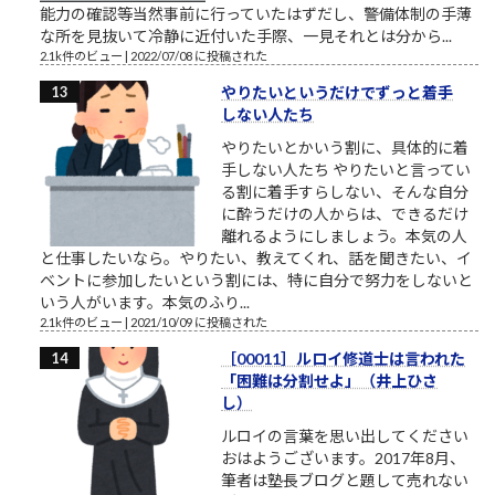
能力の確認等当然事前に行っていたはずだし、警備体制の手薄
な所を見抜いて冷静に近付いた手際、一見それとは分から...
2.1k件のビュー
|
2022/07/08 に投稿された
やりたいというだけでずっと着手
しない人たち
やりたいとかいう割に、具体的に着
手しない人たち やりたいと言ってい
る割に着手すらしない、そんな自分
に酔うだけの人からは、できるだけ
離れるようにしましょう。本気の人
と仕事したいなら。やりたい、教えてくれ、話を聞きたい、イ
ベントに参加したいという割には、特に自分で努力をしないと
いう人がいます。本気のふり...
2.1k件のビュー
|
2021/10/09 に投稿された
［00011］ルロイ修道士は言われた
「困難は分割せよ」（井上ひさ
し）
ルロイの言葉を思い出してください
おはようございます。2017年8月、
筆者は塾長ブログと題して売れない