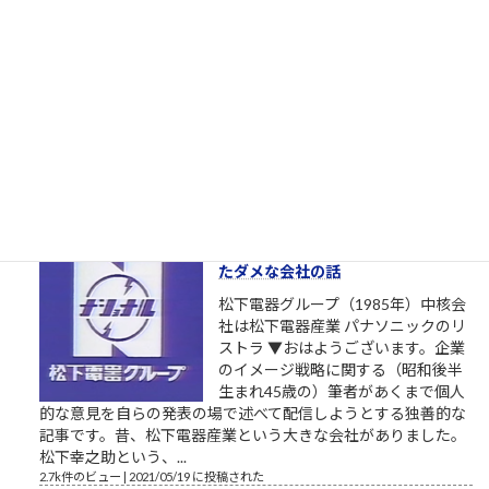
者を寄越してもらえませんか？（北
九州市長選挙2023）
トーダイ入学式の写真で始まる北九
州市長選挙2023 北九州市長選挙
2023、与党自民党からの候補予定者
がようやく一本化されました。先行
する独自候補に追いつくことができるか見ものです。しかし、
開設したツイッターやSNSの一発目の投稿が、このおそらくト
ーダイ入学式の時の父親との写真というのが、彼の深層心...
2.8k件のビュー
|
2022/12/08 に投稿された
栄光の「松下電器」の社名を捨て
たダメな会社の話
松下電器グループ（1985年）中核会
社は松下電器産業 パナソニックのリ
ストラ ▼おはようございます。企業
のイメージ戦略に関する（昭和後半
生まれ45歳の）筆者があくまで個人
的な意見を自らの発表の場で述べて配信しようとする独善的な
記事です。昔、松下電器産業という大きな会社がありました。
松下幸之助という、...
2.7k件のビュー
|
2021/05/19 に投稿された