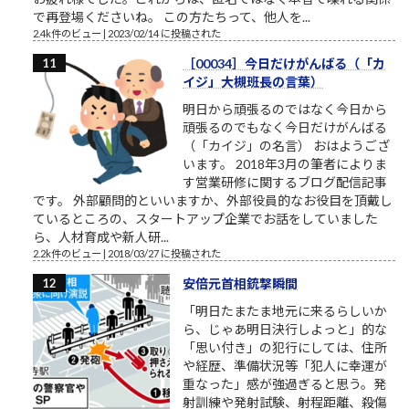
で再登場くださいね。 この方たちって、他人を...
2.4k件のビュー
|
2023/02/14 に投稿された
［00034］今日だけがんばる（「カ
イジ」大槻班長の言葉）
明日から頑張るのではなく今日から
頑張るのでもなく今日だけがんばる
（「カイジ」の名言） おはようござ
います。 2018年3月の筆者によりま
す営業研修に関するブログ配信記事
です。 外部顧問的といいますか、外部役員的なお役目を頂戴し
ているところの、スタートアップ企業でお話をしていました
ら、人材育成や新人研...
2.2k件のビュー
|
2018/03/27 に投稿された
安倍元首相銃撃瞬間
「明日たまたま地元に来るらしいか
ら、じゃあ明日決行しよっと」的な
「思い付き」の犯行にしては、住所
や経歴、準備状況等「犯人に幸運が
重なった」感が強過ぎると思う。発
射訓練や発射試験、射程距離、殺傷