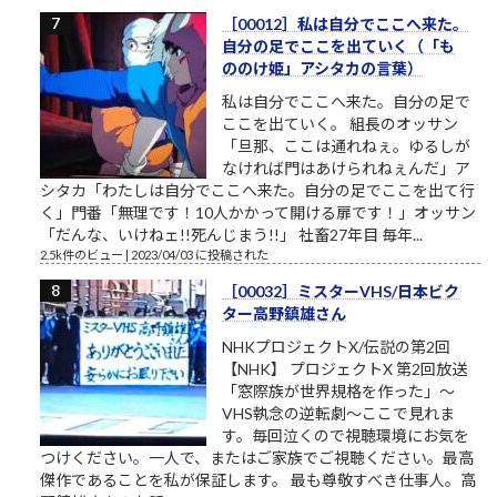
［00012］私は自分でここへ来た。
自分の足でここを出ていく（「も
ののけ姫」アシタカの言葉）
私は自分でここへ来た。自分の足で
ここを出ていく。 組長のオッサン
「旦那、ここは通れねぇ。ゆるしが
なければ門はあけられねぇんだ」ア
シタカ「わたしは自分でここへ来た。自分の足でここを出て行
く」門番「無理です！10人かかって開ける扉です！」オッサン
「だんな、いけねェ!!死んじまう!!」 社畜27年目 毎年...
2.5k件のビュー
|
2023/04/03 に投稿された
［00032］ミスターVHS/日本ビク
ター高野鎮雄さん
NHKプロジェクトX/伝説の第2回
【NHK】 プロジェクトX 第2回放送
「窓際族が世界規格を作った」～
VHS執念の逆転劇～ここで見れま
す。毎回泣くので視聴環境にお気を
つけください。一人で、またはご家族でご視聴ください。最高
傑作であることを私が保証します。 最も尊敬すべき仕事人。高