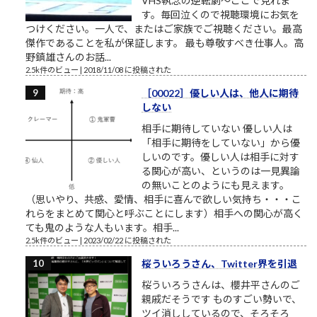
VHS執念の逆転劇～ここで見れま
す。毎回泣くので視聴環境にお気を
つけください。一人で、またはご家族でご視聴ください。最高
傑作であることを私が保証します。 最も尊敬すべき仕事人。高
野鎮雄さんのお話...
2.5k件のビュー
|
2018/11/08 に投稿された
［00022］優しい人は、他人に期待
しない
相手に期待していない 優しい人は
「相手に期待をしていない」から優
しいのです。優しい人は相手に対す
る関心が高い、というのは一見異論
の無いことのようにも見えます。
（思いやり、共感、愛情、相手に喜んで欲しい気持ち・・・こ
れらをまとめて関心と呼ぶことにします）相手への関心が高く
ても鬼のような人もいます。相手...
2.5k件のビュー
|
2023/02/22 に投稿された
桜ういろうさん、Twitter界を引退
桜ういろうさんは、櫻井平さんのご
親戚だそうです ものすごい勢いで、
ツイ消ししているので、そろそろ