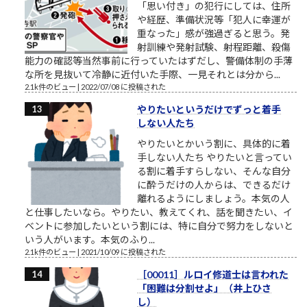
「思い付き」の犯行にしては、住所
や経歴、準備状況等「犯人に幸運が
重なった」感が強過ぎると思う。発
射訓練や発射試験、射程距離、殺傷
能力の確認等当然事前に行っていたはずだし、警備体制の手薄
な所を見抜いて冷静に近付いた手際、一見それとは分から...
2.1k件のビュー
|
2022/07/08 に投稿された
やりたいというだけでずっと着手
しない人たち
やりたいとかいう割に、具体的に着
手しない人たち やりたいと言ってい
る割に着手すらしない、そんな自分
に酔うだけの人からは、できるだけ
離れるようにしましょう。本気の人
と仕事したいなら。やりたい、教えてくれ、話を聞きたい、イ
ベントに参加したいという割には、特に自分で努力をしないと
いう人がいます。本気のふり...
2.1k件のビュー
|
2021/10/09 に投稿された
［00011］ルロイ修道士は言われた
「困難は分割せよ」（井上ひさ
し）