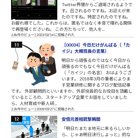
Twitter界隈からご退場されるようで
す。召されるのですね。お迎えが来
たのですね。特定されたのですね。
お疲れ様でした。これからは、匿名ではなく本音で喋れる関係
で再登場くださいね。 この方たちって、他人を...
2.4k件のビュー
|
2023/02/14 に投稿された
［00034］今日だけがんばる（「カ
イジ」大槻班長の言葉）
明日から頑張るのではなく今日から
頑張るのでもなく今日だけがんばる
（「カイジ」の名言） おはようござ
います。 2018年3月の筆者によりま
す営業研修に関するブログ配信記事
です。 外部顧問的といいますか、外部役員的なお役目を頂戴し
ているところの、スタートアップ企業でお話をしていました
ら、人材育成や新人研...
2.2k件のビュー
|
2018/03/27 に投稿された
安倍元首相銃撃瞬間
「明日たまたま地元に来るらしいか
ら、じゃあ明日決行しよっと」的な