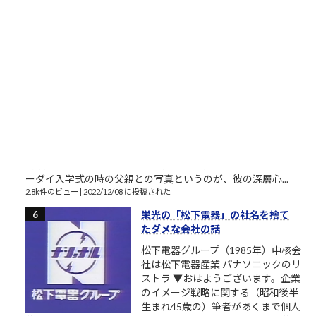
人公です。 合同会社鈴木商店の投資運用研修素材「ナ...
3.5k件のビュー
|
2021/04/21 に投稿された
東大さん、もう少しまともな候補
者を寄越してもらえませんか？（北
九州市長選挙2023）
トーダイ入学式の写真で始まる北九
州市長選挙2023 北九州市長選挙
2023、与党自民党からの候補予定者
がようやく一本化されました。先行
する独自候補に追いつくことができるか見ものです。しかし、
開設したツイッターやSNSの一発目の投稿が、このおそらくト
ーダイ入学式の時の父親との写真というのが、彼の深層心...
2.8k件のビュー
|
2022/12/08 に投稿された
栄光の「松下電器」の社名を捨て
たダメな会社の話
松下電器グループ（1985年）中核会
社は松下電器産業 パナソニックのリ
ストラ ▼おはようございます。企業
のイメージ戦略に関する（昭和後半
生まれ45歳の）筆者があくまで個人