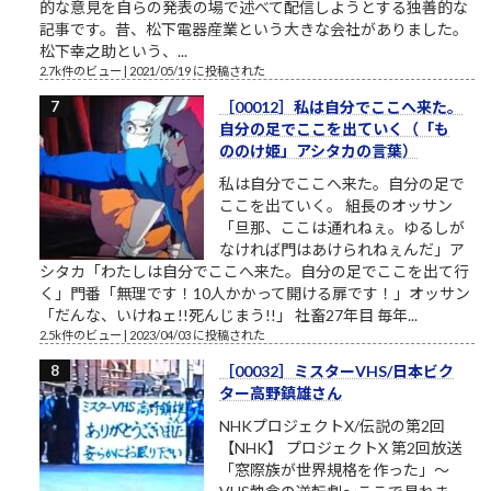
的な意見を自らの発表の場で述べて配信しようとする独善的な
記事です。昔、松下電器産業という大きな会社がありました。
松下幸之助という、...
2.7k件のビュー
|
2021/05/19 に投稿された
［00012］私は自分でここへ来た。
自分の足でここを出ていく（「も
ののけ姫」アシタカの言葉）
私は自分でここへ来た。自分の足で
ここを出ていく。 組長のオッサン
「旦那、ここは通れねぇ。ゆるしが
なければ門はあけられねぇんだ」ア
シタカ「わたしは自分でここへ来た。自分の足でここを出て行
く」門番「無理です！10人かかって開ける扉です！」オッサン
「だんな、いけねェ!!死んじまう!!」 社畜27年目 毎年...
2.5k件のビュー
|
2023/04/03 に投稿された
［00032］ミスターVHS/日本ビク
ター高野鎮雄さん
NHKプロジェクトX/伝説の第2回
【NHK】 プロジェクトX 第2回放送
「窓際族が世界規格を作った」～