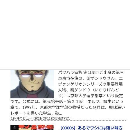
似た者同士 キルギス人と日本人は、
顔や見た目が似ているのみでなく、
遺伝子や名前なども似ていると言わ
れています。では何故2つの民族は似
ているのでしょうか。一説によれ
ば、キルギス人と日本人は同じ祖先であるということですが、
この説はかなり信ぴょう性の高い説のようです。 キルギスの正
式名称は「キルギス共和国...
4.6k件のビュー
|
2022/09/07 に投稿された
エヴァに乗れ（碇ゲンドウの言
葉）
パワハラ家族 実は関西ご出身の第三
東京市在住の、碇ゲンドウさん。エ
ヴァンゲリオンシリーズの重要登場
人物、碇ゲンドウ（いかりげんど
う）は京都大学理学部卒という設定
です。公式には、第弐拾壱話・第２１話 ネルフ、誕生という
章で、1999年、京都大学理学部の教授だった冬月は、興味深い
レポートを書いた学生、碇...
3.9k件のビュー
|
2021/03/11 に投稿された
［00006］あるでワシには強い味方