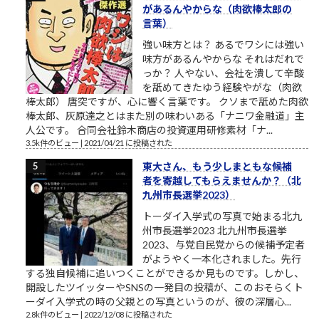
があるんやからな（肉欲棒太郎の
言葉）
強い味方とは？ あるでワシには強い
味方があるんやからな それはだれで
っか？ 人やない、会社を潰して辛酸
を舐めてきたゆう経験やがな（肉欲
棒太郎） 唐突ですが、心に響く言葉です。 クソまで舐めた肉欲
棒太郎、灰原達之とはまた別の味わいある「ナニワ金融道」主
人公です。 合同会社鈴木商店の投資運用研修素材「ナ...
3.5k件のビュー
|
2021/04/21 に投稿された
東大さん、もう少しまともな候補
者を寄越してもらえませんか？（北
九州市長選挙2023）
トーダイ入学式の写真で始まる北九
州市長選挙2023 北九州市長選挙
2023、与党自民党からの候補予定者
がようやく一本化されました。先行
する独自候補に追いつくことができるか見ものです。しかし、
開設したツイッターやSNSの一発目の投稿が、このおそらくト
ーダイ入学式の時の父親との写真というのが、彼の深層心...
2.8k件のビュー
|
2022/12/08 に投稿された