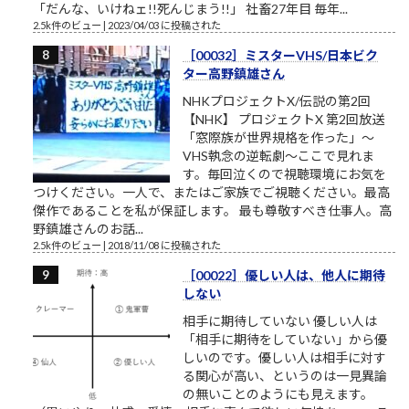
「だんな、いけねェ!!死んじまう!!」 社畜27年目 毎年...
2.5k件のビュー
|
2023/04/03 に投稿された
［00032］ミスターVHS/日本ビク
ター高野鎮雄さん
NHKプロジェクトX/伝説の第2回
【NHK】 プロジェクトX 第2回放送
「窓際族が世界規格を作った」～
VHS執念の逆転劇～ここで見れま
す。毎回泣くので視聴環境にお気を
つけください。一人で、またはご家族でご視聴ください。最高
傑作であることを私が保証します。 最も尊敬すべき仕事人。高
野鎮雄さんのお話...
2.5k件のビュー
|
2018/11/08 に投稿された
［00022］優しい人は、他人に期待
しない
相手に期待していない 優しい人は
「相手に期待をしていない」から優
しいのです。優しい人は相手に対す
る関心が高い、というのは一見異論
の無いことのようにも見えます。