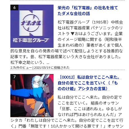
栄光の「松下電器」の社名を捨て
たダメな会社の話
松下電器グループ（1985年）中核会
社は松下電器産業 パナソニックのリ
ストラ ▼おはようございます。企業
のイメージ戦略に関する（昭和後半
生まれ45歳の）筆者があくまで個人
的な意見を自らの発表の場で述べて配信しようとする独善的な
記事です。昔、松下電器産業という大きな会社がありました。
松下幸之助という、...
2.7k件のビュー
|
2021/05/19 に投稿された
［00012］私は自分でここへ来た。
自分の足でここを出ていく（「も
ののけ姫」アシタカの言葉）
私は自分でここへ来た。自分の足で
ここを出ていく。 組長のオッサン
「旦那、ここは通れねぇ。ゆるしが
なければ門はあけられねぇんだ」ア
シタカ「わたしは自分でここへ来た。自分の足でここを出て行
く」門番「無理です！10人かかって開ける扉です！」オッサン