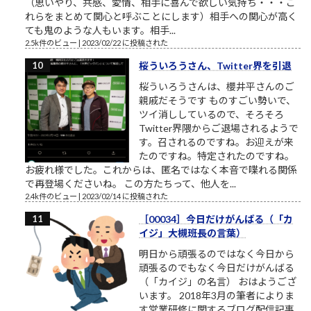
（思いやり、共感、愛情、相手に喜んで欲しい気持ち・・・こ
れらをまとめて関心と呼ぶことにします）相手への関心が高く
ても鬼のような人もいます。相手...
2.5k件のビュー
|
2023/02/22 に投稿された
桜ういろうさん、Twitter界を引退
桜ういろうさんは、櫻井平さんのご
親戚だそうです ものすごい勢いで、
ツイ消ししているので、そろそろ
Twitter界隈からご退場されるようで
す。召されるのですね。お迎えが来
たのですね。特定されたのですね。
お疲れ様でした。これからは、匿名ではなく本音で喋れる関係
で再登場くださいね。 この方たちって、他人を...
2.4k件のビュー
|
2023/02/14 に投稿された
［00034］今日だけがんばる（「カ
イジ」大槻班長の言葉）
明日から頑張るのではなく今日から
頑張るのでもなく今日だけがんばる
（「カイジ」の名言） おはようござ
います。 2018年3月の筆者によりま
す営業研修に関するブログ配信記事