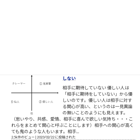
ター高野鎮雄さん
NHKプロジェクトX/伝説の第2回
【NHK】 プロジェクトX 第2回放送
「窓際族が世界規格を作った」～
VHS執念の逆転劇～ここで見れま
す。毎回泣くので視聴環境にお気を
つけください。一人で、またはご家族でご視聴ください。最高
傑作であることを私が保証します。 最も尊敬すべき仕事人。高
野鎮雄さんのお話...
2.5k件のビュー
|
2018/11/08 に投稿された
［00022］優しい人は、他人に期待
しない
相手に期待していない 優しい人は
「相手に期待をしていない」から優
しいのです。優しい人は相手に対す
る関心が高い、というのは一見異論
の無いことのようにも見えます。
（思いやり、共感、愛情、相手に喜んで欲しい気持ち・・・こ
れらをまとめて関心と呼ぶことにします）相手への関心が高く
ても鬼のような人もいます。相手...
2.5k件のビュー
|
2023/02/22 に投稿された