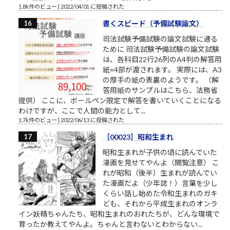
1.8k件のビュー
|
2022/04/01 に投稿された
書くスピード（予備試験論文）
司法試験予備試験の論文試験に通る
ために 司法試験予備試験の論文試験
は、各科目22行26列のA4判の解答用
紙×4部が渡されます。 実際には、A3
の厚手の紙の表裏のようです。 （解
答用紙のサンプルはこちら、法務省
提供） ここに、ボールペン限定で解答を書いていくことになる
わけですが、ここで人間の能力として...
1.7k件のビュー
|
2022/06/13 に投稿された
［00023］昭和生まれ
昭和生まれが子供の頃に読んでいた
漫画を見せてやんよ（閲覧注意） こ
れが昭和（後半）生まれが読んでい
た漫画だよ（少年誌！）言葉を少し
くらい話し始めた令和生まれのガキ
ども、それから平成生まれのオンラ
イン妖精ちゃんたち、昭和生まれのおれたちが、どんな環境で
育ったか教えてやんよ。ちゃんと言わないとわからない...