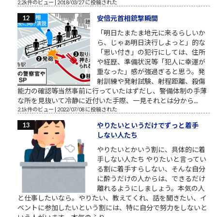
2.2k件のビュー
|
2018/03/27 に投稿された
安倍元首相銃撃瞬間
「明日たまたま地元に来るらしいか
ら、じゃあ明日決行しよっと」的な
「思い付き」の犯行にしては、住所
や経歴、準備状況等「犯人に幸運が
重なった」感が強過ぎると思う。発
射訓練や発射試験、射程距離、殺傷
能力の確認等当然事前に行っていたはずだし、警備体制の手薄
な所を見抜いて冷静に近付いた手際、一見それとは分から...
2.1k件のビュー
|
2022/07/08 に投稿された
やりたいというだけでずっと着手
しない人たち
やりたいとかいう割に、具体的に着
手しない人たち やりたいと言ってい
る割に着手すらしない、そんな自分
に酔うだけの人からは、できるだけ
離れるようにしましょう。本気の人
と仕事したいなら。やりたい、教えてくれ、話を聞きたい、イ
ベントに参加したいという割には、特に自分で努力をしないと