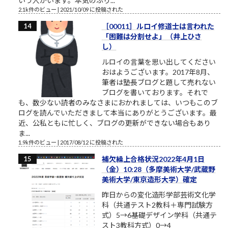
いう人がいます。本気のふり...
2.1k件のビュー
|
2021/10/09 に投稿された
［00011］ルロイ修道士は言われた
「困難は分割せよ」（井上ひさ
し）
ルロイの言葉を思い出してください
おはようございます。2017年8月、
筆者は塾長ブログと題して売れない
ブログを書いております。それで
も、数少ない読者のみなさまにおかれましては、いつもこのブ
ログを読んでいただきまして本当にありがとうございます。最
近、公私ともに忙しく、ブログの更新ができない場合もあり
ま...
1.9k件のビュー
|
2017/08/12 に投稿された
補欠繰上合格状況2022年4月1日
（金）10:28（多摩美術大学/武蔵野
美術大学/東京造形大学）確定
昨日からの変化造形学部芸術文化学
科（共通テスト2教科＋専門試験方
式）5→6基礎デザイン学科（共通テ
スト3教科方式）0→4