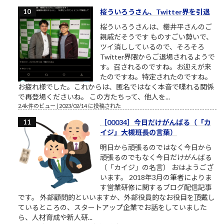
桜ういろうさん、Twitter界を引退
桜ういろうさんは、櫻井平さんのご
親戚だそうです ものすごい勢いで、
ツイ消ししているので、そろそろ
Twitter界隈からご退場されるようで
す。召されるのですね。お迎えが来
たのですね。特定されたのですね。
お疲れ様でした。これからは、匿名ではなく本音で喋れる関係
で再登場くださいね。 この方たちって、他人を...
2.4k件のビュー
|
2023/02/14 に投稿された
［00034］今日だけがんばる（「カ
イジ」大槻班長の言葉）
明日から頑張るのではなく今日から
頑張るのでもなく今日だけがんばる
（「カイジ」の名言） おはようござ
います。 2018年3月の筆者によりま
す営業研修に関するブログ配信記事
です。 外部顧問的といいますか、外部役員的なお役目を頂戴し
ているところの、スタートアップ企業でお話をしていました
ら、人材育成や新人研...