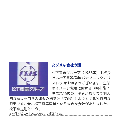
者を寄越してもらえませんか？（北
九州市長選挙2023）
トーダイ入学式の写真で始まる北九
州市長選挙2023 北九州市長選挙
2023、与党自民党からの候補予定者
がようやく一本化されました。先行
する独自候補に追いつくことができるか見ものです。しかし、
開設したツイッターやSNSの一発目の投稿が、このおそらくト
ーダイ入学式の時の父親との写真というのが、彼の深層心...
2.8k件のビュー
|
2022/12/08 に投稿された
栄光の「松下電器」の社名を捨て
たダメな会社の話
松下電器グループ（1985年）中核会
社は松下電器産業 パナソニックのリ
ストラ ▼おはようございます。企業
のイメージ戦略に関する（昭和後半
生まれ45歳の）筆者があくまで個人
的な意見を自らの発表の場で述べて配信しようとする独善的な
記事です。昔、松下電器産業という大きな会社がありました。
松下幸之助という、...
2.7k件のビュー
|
2021/05/19 に投稿された