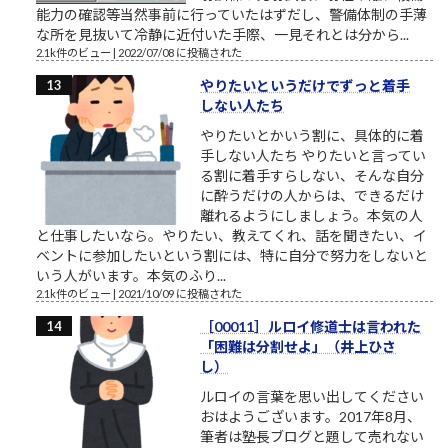
能力の確認等当然事前に行っていたはずだし、警備体制の手薄
な所を見抜いて冷静に近付いた手際、一見それとは分から...
2.1k件のビュー
|
2022/07/08 に投稿された
やりたいというだけでずっと着手
しない人たち
やりたいとかいう割に、具体的に着
手しない人たち やりたいと言ってい
る割に着手すらしない、そんな自分
に酔うだけの人からは、できるだけ
離れるようにしましょう。本気の人
と仕事したいなら。やりたい、教えてくれ、話を聞きたい、イ
ベントに参加したいという割には、特に自分で努力をしないと
いう人がいます。本気のふり...
2.1k件のビュー
|
2021/10/09 に投稿された
［00011］ルロイ修道士は言われた
「困難は分割せよ」（井上ひさ
し）
ルロイの言葉を思い出してください
おはようございます。2017年8月、
筆者は塾長ブログと題して売れない