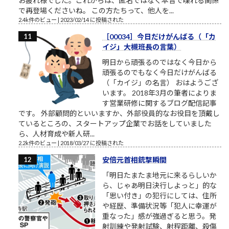
お疲れ様でした。これからは、匿名ではなく本音で喋れる関係
で再登場くださいね。 この方たちって、他人を...
2.4k件のビュー
|
2023/02/14 に投稿された
［00034］今日だけがんばる（「カ
イジ」大槻班長の言葉）
明日から頑張るのではなく今日から
頑張るのでもなく今日だけがんばる
（「カイジ」の名言） おはようござ
います。 2018年3月の筆者によりま
す営業研修に関するブログ配信記事
です。 外部顧問的といいますか、外部役員的なお役目を頂戴し
ているところの、スタートアップ企業でお話をしていました
ら、人材育成や新人研...
2.2k件のビュー
|
2018/03/27 に投稿された
安倍元首相銃撃瞬間
「明日たまたま地元に来るらしいか
ら、じゃあ明日決行しよっと」的な
「思い付き」の犯行にしては、住所
や経歴、準備状況等「犯人に幸運が
重なった」感が強過ぎると思う。発
射訓練や発射試験、射程距離、殺傷