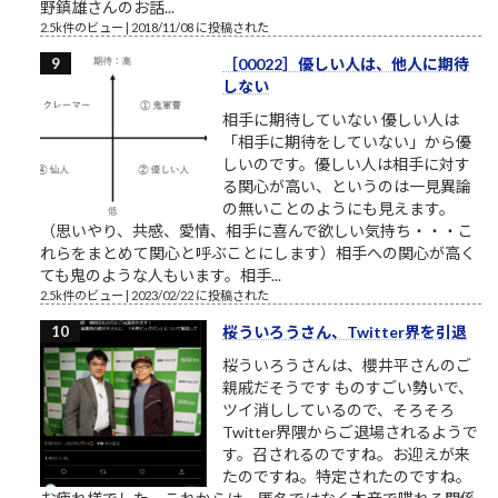
野鎮雄さんのお話...
2.5k件のビュー
|
2018/11/08 に投稿された
［00022］優しい人は、他人に期待
しない
相手に期待していない 優しい人は
「相手に期待をしていない」から優
しいのです。優しい人は相手に対す
る関心が高い、というのは一見異論
の無いことのようにも見えます。
（思いやり、共感、愛情、相手に喜んで欲しい気持ち・・・こ
れらをまとめて関心と呼ぶことにします）相手への関心が高く
ても鬼のような人もいます。相手...
2.5k件のビュー
|
2023/02/22 に投稿された
桜ういろうさん、Twitter界を引退
桜ういろうさんは、櫻井平さんのご
親戚だそうです ものすごい勢いで、
ツイ消ししているので、そろそろ
Twitter界隈からご退場されるようで
す。召されるのですね。お迎えが来
たのですね。特定されたのですね。