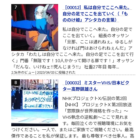
［00012］私は自分でここへ来た。
自分の足でここを出ていく（「も
ののけ姫」アシタカの言葉）
私は自分でここへ来た。自分の足で
ここを出ていく。 組長のオッサン
「旦那、ここは通れねぇ。ゆるしが
なければ門はあけられねぇんだ」ア
シタカ「わたしは自分でここへ来た。自分の足でここを出て行
く」門番「無理です！10人かかって開ける扉です！」オッサン
「だんな、いけねェ!!死んじまう!!」 社畜27年目 毎年...
2.5k件のビュー
|
2023/04/03 に投稿された
［00032］ミスターVHS/日本ビク
ター高野鎮雄さん
NHKプロジェクトX/伝説の第2回
【NHK】 プロジェクトX 第2回放送
「窓際族が世界規格を作った」～
VHS執念の逆転劇～ここで見れま
す。毎回泣くので視聴環境にお気を
つけください。一人で、またはご家族でご視聴ください。最高
傑作であることを私が保証します。 最も尊敬すべき仕事人。高