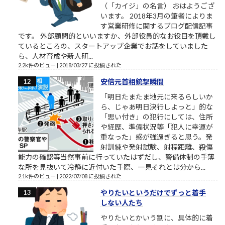
（「カイジ」の名言） おはようござ
います。 2018年3月の筆者によりま
す営業研修に関するブログ配信記事
です。 外部顧問的といいますか、外部役員的なお役目を頂戴し
ているところの、スタートアップ企業でお話をしていました
ら、人材育成や新人研...
2.2k件のビュー
|
2018/03/27 に投稿された
安倍元首相銃撃瞬間
「明日たまたま地元に来るらしいか
ら、じゃあ明日決行しよっと」的な
「思い付き」の犯行にしては、住所
や経歴、準備状況等「犯人に幸運が
重なった」感が強過ぎると思う。発
射訓練や発射試験、射程距離、殺傷
能力の確認等当然事前に行っていたはずだし、警備体制の手薄
な所を見抜いて冷静に近付いた手際、一見それとは分から...
2.1k件のビュー
|
2022/07/08 に投稿された
やりたいというだけでずっと着手
しない人たち
やりたいとかいう割に、具体的に着