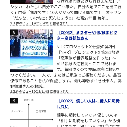
なければ門はあけられねぇんだ」ア
シタカ「わたしは自分でここへ来た。自分の足でここを出て行
く」門番「無理です！10人かかって開ける扉です！」オッサン
「だんな、いけねェ!!死んじまう!!」 社畜27年目 毎年...
2.5k件のビュー
|
2023/04/03 に投稿された
［00032］ミスターVHS/日本ビク
ター高野鎮雄さん
NHKプロジェクトX/伝説の第2回
【NHK】 プロジェクトX 第2回放送
「窓際族が世界規格を作った」～
VHS執念の逆転劇～ここで見れま
す。毎回泣くので視聴環境にお気を
つけください。一人で、またはご家族でご視聴ください。最高
傑作であることを私が保証します。 最も尊敬すべき仕事人。高
野鎮雄さんのお話...
2.5k件のビュー
|
2018/11/08 に投稿された
［00022］優しい人は、他人に期待
しない
相手に期待していない 優しい人は
「相手に期待をしていない」から優
しいのです。優しい人は相手に対す