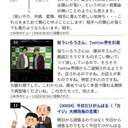
る関心が高い、というのは一見異論
の無いことのようにも見えます。
（思いやり、共感、愛情、相手に喜んで欲しい気持ち・・・こ
れらをまとめて関心と呼ぶことにします）相手への関心が高く
ても鬼のような人もいます。相手...
2.5k件のビュー
|
2023/02/22 に投稿された
桜ういろうさん、Twitter界を引退
桜ういろうさんは、櫻井平さんのご
親戚だそうです ものすごい勢いで、
ツイ消ししているので、そろそろ
Twitter界隈からご退場されるようで
す。召されるのですね。お迎えが来
たのですね。特定されたのですね。
お疲れ様でした。これからは、匿名ではなく本音で喋れる関係
で再登場くださいね。 この方たちって、他人を...
2.4k件のビュー
|
2023/02/14 に投稿された
［00034］今日だけがんばる（「カ
イジ」大槻班長の言葉）
明日から頑張るのではなく今日から
頑張るのでもなく今日だけがんばる