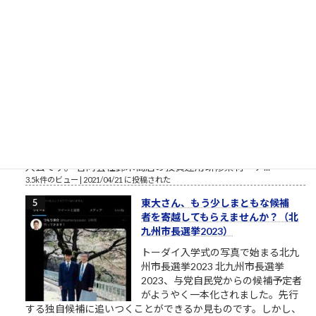
3.9k件のビュー
|
2021/03/11 に投稿された
［00006］あるでワシには強い味方
があるんやからな（肉欲棒太郎の
言葉）
強い味方とは？ あるでワシには強い
味方があるんやからな それはだれで
っか？ 人やない、会社を潰して辛酸
を舐めてきたゆう経験やがな（肉欲
棒太郎） 唐突ですが、心に響く言葉です。 クソまで舐めた肉欲
棒太郎、灰原達之とはまた別の味わいある「ナニワ金融道」主
人公です。 合同会社鈴木商店の投資運用研修素材「ナ...
3.5k件のビュー
|
2021/04/21 に投稿された
東大さん、もう少しまともな候補
者を寄越してもらえませんか？（北
九州市長選挙2023）
トーダイ入学式の写真で始まる北九
州市長選挙2023 北九州市長選挙
2023、与党自民党からの候補予定者
がようやく一本化されました。先行
する独自候補に追いつくことができるか見ものです。しかし、