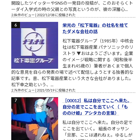
開設したツイッターやSNSの一発目の投稿が、このおそらくト
ーダイ入学式の時の父親との写真というのが、彼の深層心...
2.8k件のビュー
|
2022/12/08 に投稿された
栄光の「松下電器」の社名を捨て
たダメな会社の話
松下電器グループ（1985年）中核会
社は松下電器産業 パナソニックのリ
ストラ ▼おはようございます。企業
のイメージ戦略に関する（昭和後半
生まれ45歳の）筆者があくまで個人
的な意見を自らの発表の場で述べて配信しようとする独善的な
記事です。昔、松下電器産業という大きな会社がありました。
松下幸之助という、...
2.7k件のビュー
|
2021/05/19 に投稿された
［00012］私は自分でここへ来た。
自分の足でここを出ていく（「も
ののけ姫」アシタカの言葉）
私は自分でここへ来た。自分の足で
ここを出ていく。 組長のオッサン
「旦那、ここは通れねぇ。ゆるしが