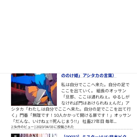
松下電器グループ（1985年）中核会
社は松下電器産業 パナソニックのリ
ストラ ▼おはようございます。企業
のイメージ戦略に関する（昭和後半
生まれ45歳の）筆者があくまで個人
的な意見を自らの発表の場で述べて配信しようとする独善的な
記事です。昔、松下電器産業という大きな会社がありました。
松下幸之助という、...
2.7k件のビュー
|
2021/05/19 に投稿された
［00012］私は自分でここへ来た。
自分の足でここを出ていく（「も
ののけ姫」アシタカの言葉）
私は自分でここへ来た。自分の足で
ここを出ていく。 組長のオッサン
「旦那、ここは通れねぇ。ゆるしが
なければ門はあけられねぇんだ」ア
シタカ「わたしは自分でここへ来た。自分の足でここを出て行
く」門番「無理です！10人かかって開ける扉です！」オッサン
「だんな、いけねェ!!死んじまう!!」 社畜27年目 毎年...
2.5k件のビュー
|
2023/04/03 に投稿された
［00032］ミスターVHS/日本ビク