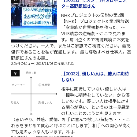
ター高野鎮雄さん
NHKプロジェクトX/伝説の第2回
【NHK】 プロジェクトX 第2回放送
「窓際族が世界規格を作った」～
VHS執念の逆転劇～ここで見れま
す。毎回泣くので視聴環境にお気を
つけください。一人で、またはご家族でご視聴ください。最高
傑作であることを私が保証します。 最も尊敬すべき仕事人。高
野鎮雄さんのお話...
2.5k件のビュー
|
2018/11/08 に投稿された
［00022］優しい人は、他人に期待
しない
相手に期待していない 優しい人は
「相手に期待をしていない」から優
しいのです。優しい人は相手に対す
る関心が高い、というのは一見異論
の無いことのようにも見えます。
（思いやり、共感、愛情、相手に喜んで欲しい気持ち・・・こ
れらをまとめて関心と呼ぶことにします）相手への関心が高く
ても鬼のような人もいます。相手...