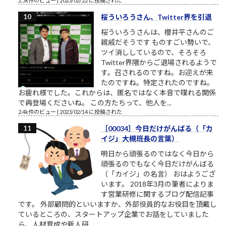
2.5k件のビュー
|
2023/02/22 に投稿された
桜ういろうさん、Twitter界を引退
桜ういろうさんは、櫻井平さんのご
親戚だそうです ものすごい勢いで、
ツイ消ししているので、そろそろ
Twitter界隈からご退場されるようで
す。召されるのですね。お迎えが来
たのですね。特定されたのですね。
お疲れ様でした。これからは、匿名ではなく本音で喋れる関係
で再登場くださいね。 この方たちって、他人を...
2.4k件のビュー
|
2023/02/14 に投稿された
［00034］今日だけがんばる（「カ
イジ」大槻班長の言葉）
明日から頑張るのではなく今日から
頑張るのでもなく今日だけがんばる
（「カイジ」の名言） おはようござ
います。 2018年3月の筆者によりま
す営業研修に関するブログ配信記事
です。 外部顧問的といいますか、外部役員的なお役目を頂戴し
ているところの、スタートアップ企業でお話をしていました
ら、人材育成や新人研...