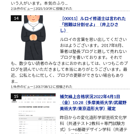
いう人がいます。本気のふり...
2.1k件のビュー
|
2021/10/09 に投稿された
［00011］ルロイ修道士は言われた
「困難は分割せよ」（井上ひさ
し）
ルロイの言葉を思い出してください
おはようございます。2017年8月、
筆者は塾長ブログと題して売れない
ブログを書いております。それで
も、数少ない読者のみなさまにおかれましては、いつもこのブ
ログを読んでいただきまして本当にありがとうございます。最
近、公私ともに忙しく、ブログの更新ができない場合もあり
ま...
1.9k件のビュー
|
2017/08/12 に投稿された
補欠繰上合格状況2022年4月1日
（金）10:28（多摩美術大学/武蔵野
美術大学/東京造形大学）確定
昨日からの変化造形学部芸術文化学
科（共通テスト2教科＋専門試験方
式）5→6基礎デザイン学科（共通テ