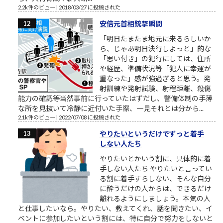
2.2k件のビュー
|
2018/03/27 に投稿された
安倍元首相銃撃瞬間
「明日たまたま地元に来るらしいか
ら、じゃあ明日決行しよっと」的な
「思い付き」の犯行にしては、住所
や経歴、準備状況等「犯人に幸運が
重なった」感が強過ぎると思う。発
射訓練や発射試験、射程距離、殺傷
能力の確認等当然事前に行っていたはずだし、警備体制の手薄
な所を見抜いて冷静に近付いた手際、一見それとは分から...
2.1k件のビュー
|
2022/07/08 に投稿された
やりたいというだけでずっと着手
しない人たち
やりたいとかいう割に、具体的に着
手しない人たち やりたいと言ってい
る割に着手すらしない、そんな自分
に酔うだけの人からは、できるだけ
離れるようにしましょう。本気の人
と仕事したいなら。やりたい、教えてくれ、話を聞きたい、イ
ベントに参加したいという割には、特に自分で努力をしないと