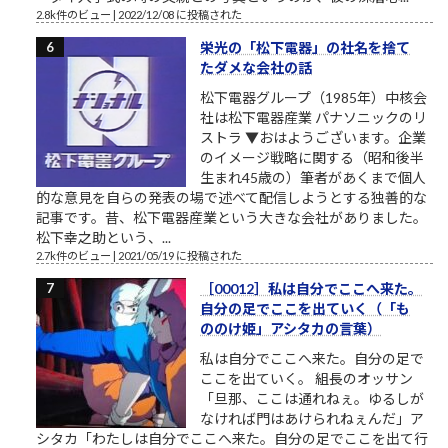
2.8k件のビュー
|
2022/12/08 に投稿された
栄光の「松下電器」の社名を捨て
たダメな会社の話
松下電器グループ（1985年）中核会
社は松下電器産業 パナソニックのリ
ストラ ▼おはようございます。企業
のイメージ戦略に関する（昭和後半
生まれ45歳の）筆者があくまで個人
的な意見を自らの発表の場で述べて配信しようとする独善的な
記事です。昔、松下電器産業という大きな会社がありました。
松下幸之助という、...
2.7k件のビュー
|
2021/05/19 に投稿された
［00012］私は自分でここへ来た。
自分の足でここを出ていく（「も
ののけ姫」アシタカの言葉）
私は自分でここへ来た。自分の足で
ここを出ていく。 組長のオッサン
「旦那、ここは通れねぇ。ゆるしが
なければ門はあけられねぇんだ」ア
シタカ「わたしは自分でここへ来た。自分の足でここを出て行