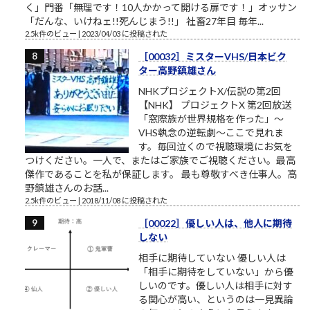
く」門番「無理です！10人かかって開ける扉です！」オッサン
「だんな、いけねェ!!死んじまう!!」 社畜27年目 毎年...
2.5k件のビュー
|
2023/04/03 に投稿された
［00032］ミスターVHS/日本ビク
ター高野鎮雄さん
NHKプロジェクトX/伝説の第2回
【NHK】 プロジェクトX 第2回放送
「窓際族が世界規格を作った」～
VHS執念の逆転劇～ここで見れま
す。毎回泣くので視聴環境にお気を
つけください。一人で、またはご家族でご視聴ください。最高
傑作であることを私が保証します。 最も尊敬すべき仕事人。高
野鎮雄さんのお話...
2.5k件のビュー
|
2018/11/08 に投稿された
［00022］優しい人は、他人に期待
しない
相手に期待していない 優しい人は
「相手に期待をしていない」から優
しいのです。優しい人は相手に対す
る関心が高い、というのは一見異論