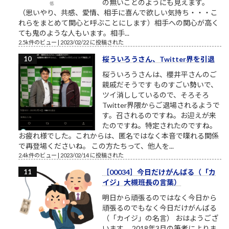
の無いことのようにも見えます。
（思いやり、共感、愛情、相手に喜んで欲しい気持ち・・・こ
れらをまとめて関心と呼ぶことにします）相手への関心が高く
ても鬼のような人もいます。相手...
2.5k件のビュー
|
2023/02/22 に投稿された
桜ういろうさん、Twitter界を引退
桜ういろうさんは、櫻井平さんのご
親戚だそうです ものすごい勢いで、
ツイ消ししているので、そろそろ
Twitter界隈からご退場されるようで
す。召されるのですね。お迎えが来
たのですね。特定されたのですね。
お疲れ様でした。これからは、匿名ではなく本音で喋れる関係
で再登場くださいね。 この方たちって、他人を...
2.4k件のビュー
|
2023/02/14 に投稿された
［00034］今日だけがんばる（「カ
イジ」大槻班長の言葉）
明日から頑張るのではなく今日から
頑張るのでもなく今日だけがんばる
（「カイジ」の名言） おはようござ
います。 2018年3月の筆者によりま