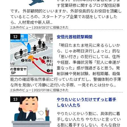
す営業研修に関するブログ配信記事
です。 外部顧問的といいますか、外部役員的なお役目を頂戴し
ているところの、スタートアップ企業でお話をしていました
ら、人材育成や新人研...
2.2k件のビュー
|
2018/03/27 に投稿された
安倍元首相銃撃瞬間
「明日たまたま地元に来るらしいか
ら、じゃあ明日決行しよっと」的な
「思い付き」の犯行にしては、住所
や経歴、準備状況等「犯人に幸運が
重なった」感が強過ぎると思う。発
射訓練や発射試験、射程距離、殺傷
能力の確認等当然事前に行っていたはずだし、警備体制の手薄
な所を見抜いて冷静に近付いた手際、一見それとは分から...
2.1k件のビュー
|
2022/07/08 に投稿された
やりたいというだけでずっと着手
しない人たち
やりたいとかいう割に、具体的に着
手しない人たち やりたいと言ってい
る割に着手すらしない、そんな自分