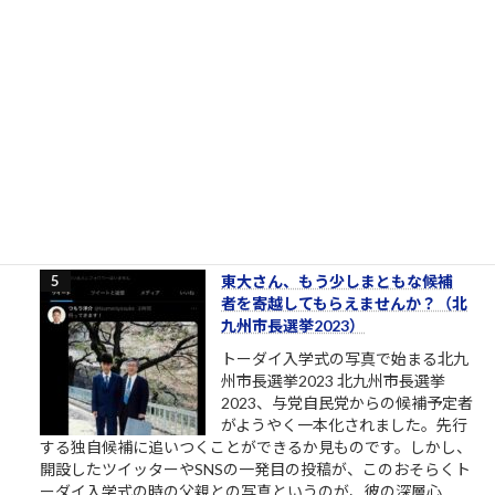
［00006］あるでワシには強い味方
があるんやからな（肉欲棒太郎の
言葉）
強い味方とは？ あるでワシには強い
味方があるんやからな それはだれで
っか？ 人やない、会社を潰して辛酸
を舐めてきたゆう経験やがな（肉欲
棒太郎） 唐突ですが、心に響く言葉です。 クソまで舐めた肉欲
棒太郎、灰原達之とはまた別の味わいある「ナニワ金融道」主
人公です。 合同会社鈴木商店の投資運用研修素材「ナ...
3.5k件のビュー
|
2021/04/21 に投稿された
東大さん、もう少しまともな候補
者を寄越してもらえませんか？（北
九州市長選挙2023）
トーダイ入学式の写真で始まる北九
州市長選挙2023 北九州市長選挙
2023、与党自民党からの候補予定者
がようやく一本化されました。先行
する独自候補に追いつくことができるか見ものです。しかし、
開設したツイッターやSNSの一発目の投稿が、このおそらくト
ーダイ入学式の時の父親との写真というのが、彼の深層心...