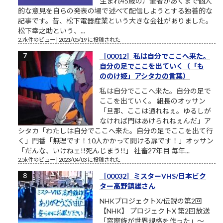
生まれ45歳の）筆者があくまで個人
的な意見を自らの発表の場で述べて配信しようとする独善的な
記事です。昔、松下電器産業という大きな会社がありました。
松下幸之助という、...
2.7k件のビュー
|
2021/05/19 に投稿された
［00012］私は自分でここへ来た。
自分の足でここを出ていく（「も
ののけ姫」アシタカの言葉）
私は自分でここへ来た。自分の足で
ここを出ていく。 組長のオッサン
「旦那、ここは通れねぇ。ゆるしが
なければ門はあけられねぇんだ」ア
シタカ「わたしは自分でここへ来た。自分の足でここを出て行
く」門番「無理です！10人かかって開ける扉です！」オッサン
「だんな、いけねェ!!死んじまう!!」 社畜27年目 毎年...
2.5k件のビュー
|
2023/04/03 に投稿された
［00032］ミスターVHS/日本ビク
ター高野鎮雄さん
NHKプロジェクトX/伝説の第2回
【NHK】 プロジェクトX 第2回放送
「窓際族が世界規格を作った」～