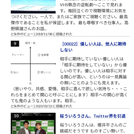
VHS執念の逆転劇～ここで見れま
す。毎回泣くので視聴環境にお気を
つけください。一人で、またはご家族でご視聴ください。最高
傑作であることを私が保証します。 最も尊敬すべき仕事人。高
野鎮雄さんのお話...
2.5k件のビュー
|
2018/11/08 に投稿された
［00022］優しい人は、他人に期待
しない
相手に期待していない 優しい人は
「相手に期待をしていない」から優
しいのです。優しい人は相手に対す
る関心が高い、というのは一見異論
の無いことのようにも見えます。
（思いやり、共感、愛情、相手に喜んで欲しい気持ち・・・こ
れらをまとめて関心と呼ぶことにします）相手への関心が高く
ても鬼のような人もいます。相手...
2.5k件のビュー
|
2023/02/22 に投稿された
桜ういろうさん、Twitter界を引退
桜ういろうさんは、櫻井平さんのご
親戚だそうです ものすごい勢いで、