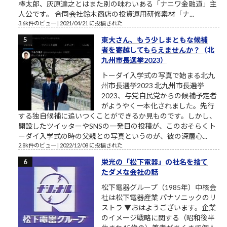
棒太郎、灰原達之とはまた別の味わいある「ナニワ金融道」主
人公です。 合同会社鈴木商店の投資運用研修素材「ナ...
3.6k件のビュー
|
2021/04/21 に投稿された
東大さん、もう少しまともな候補
者を寄越してもらえませんか？（北
九州市長選挙2023）
トーダイ入学式の写真で始まる北九
州市長選挙2023 北九州市長選挙
2023、与党自民党からの候補予定者
がようやく一本化されました。先行
する独自候補に追いつくことができるか見ものです。しかし、
開設したツイッターやSNSの一発目の投稿が、このおそらくト
ーダイ入学式の時の父親との写真というのが、彼の深層心...
2.8k件のビュー
|
2022/12/08 に投稿された
栄光の「松下電器」の社名を捨て
たダメな会社の話
松下電器グループ（1985年）中核会
社は松下電器産業 パナソニックのリ
ストラ ▼おはようございます。企業
のイメージ戦略に関する（昭和後半