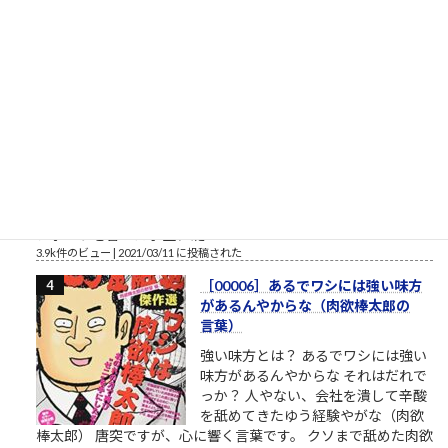
4.6k件のビュー
|
2022/09/07 に投稿された
エヴァに乗れ（碇ゲンドウの言
葉）
パワハラ家族 実は関西ご出身の第三
東京市在住の、碇ゲンドウさん。エ
ヴァンゲリオンシリーズの重要登場
人物、碇ゲンドウ（いかりげんど
う）は京都大学理学部卒という設定
です。公式には、第弐拾壱話・第２１話 ネルフ、誕生という
章で、1999年、京都大学理学部の教授だった冬月は、興味深い
レポートを書いた学生、碇...
3.9k件のビュー
|
2021/03/11 に投稿された
［00006］あるでワシには強い味方
があるんやからな（肉欲棒太郎の
言葉）
強い味方とは？ あるでワシには強い
味方があるんやからな それはだれで
っか？ 人やない、会社を潰して辛酸
を舐めてきたゆう経験やがな（肉欲
棒太郎） 唐突ですが、心に響く言葉です。 クソまで舐めた肉欲