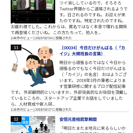
ツイ消ししているので、そろそろ
Twitter界隈からご退場されるようで
す。召されるのですね。お迎えが来
たのですね。特定されたのですね。
お疲れ様でした。これからは、匿名ではなく本音で喋れる関係
で再登場くださいね。 この方たちって、他人を...
2.4k件のビュー
|
2023/02/14 に投稿された
［00034］今日だけがんばる（「カ
イジ」大槻班長の言葉）
明日から頑張るのではなく今日から
頑張るのでもなく今日だけがんばる
（「カイジ」の名言） おはようござ
います。 2018年3月の筆者によりま
す営業研修に関するブログ配信記事
です。 外部顧問的といいますか、外部役員的なお役目を頂戴し
ているところの、スタートアップ企業でお話をしていました
ら、人材育成や新人研...
2.2k件のビュー
|
2018/03/27 に投稿された
安倍元首相銃撃瞬間
「明日たまたま地元に来るらしいか