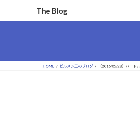
コ
ナ
The Blog
ン
ビ
テ
ゲ
ン
ー
ツ
シ
へ
ョ
ス
ン
キ
に
ッ
移
HOME
ビルメン王のブログ
（2016/05/28）
プ
動