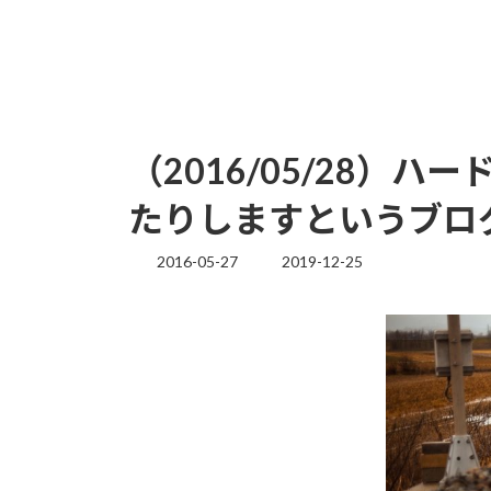
（2016/05/28
たりしますというブロ
2016-05-27
2019-12-25
最
終
更
新
日
時
: