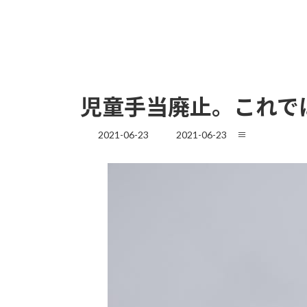
児童手当廃止。これでは
最
2021-06-23
2021-06-23
≡
終
更
新
日
時
: