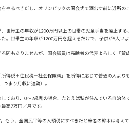
会をやるべきだし、オリンピックの開会式で酒出す前に近所の
世帯主の年収が1200万円以上の世帯の児童手当を廃止する、改
た。世帯主の年収が1200万円を超えるだけで、子供が5人いよ
ずる間もありませんが、国会議員は高齢者の代表よろしく「賛
「所得税＋住民税＋社会保険料」を所得に応じて普通の人より
額、つまり月収に連動）。
しており、0～2歳児の場合、たとえば私が住んでいる自治体で
最高7万円／月です。
す。もう、全国民平等の人頭税にすべきだと筆者の鈴木は考えて