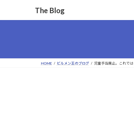
コ
ナ
The Blog
ン
ビ
テ
ゲ
ン
ー
ツ
シ
へ
ョ
ス
ン
キ
に
ッ
移
HOME
ビルメン王のブログ
児童手当廃止。これでは子
プ
動