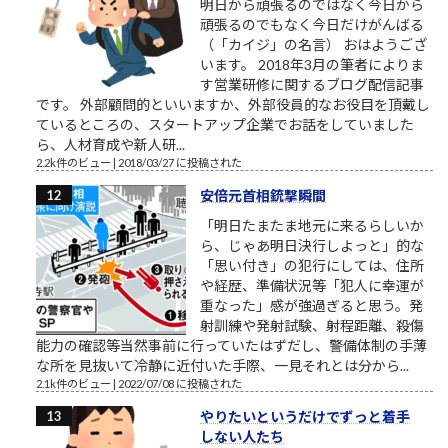
明日から頑張るのではなく今日から
頑張るのでもなく今日だけがんばる
（「カイジ」の名言） おはようござ
います。 2018年3月の筆者によりま
す営業研修に関するブログ配信記事
です。 外部顧問的といいますか、外部役員的なお役目を頂戴し
ているところの、スタートアップ企業でお話をしていました
ら、人材育成や新人研...
2.2k件のビュー
|
2018/03/27 に投稿された
安倍元首相銃撃瞬間
「明日たまたま地元に来るらしいか
ら、じゃあ明日決行しよっと」的な
「思い付き」の犯行にしては、住所
や経歴、準備状況等「犯人に幸運が
重なった」感が強過ぎると思う。発
射訓練や発射試験、射程距離、殺傷
能力の確認等当然事前に行っていたはずだし、警備体制の手薄
な所を見抜いて冷静に近付いた手際、一見それとは分から...
2.1k件のビュー
|
2022/07/08 に投稿された
やりたいというだけでずっと着手
しない人たち