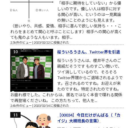
「相手に期待をしていない」から優
しいのです。優しい人は相手に対す
る関心が高い、というのは一見異論
の無いことのようにも見えます。
（思いやり、共感、愛情、相手に喜んで欲しい気持ち・・・こ
れらをまとめて関心と呼ぶことにします）相手への関心が高く
ても鬼のような人もいます。相手...
2.5k件のビュー
|
2023/02/22 に投稿された
桜ういろうさん、Twitter界を引退
桜ういろうさんは、櫻井平さんのご
親戚だそうです ものすごい勢いで、
ツイ消ししているので、そろそろ
Twitter界隈からご退場されるようで
す。召されるのですね。お迎えが来
たのですね。特定されたのですね。
お疲れ様でした。これからは、匿名ではなく本音で喋れる関係
で再登場くださいね。 この方たちって、他人を...
2.4k件のビュー
|
2023/02/14 に投稿された
［00034］今日だけがんばる（「カ
イジ」大槻班長の言葉）