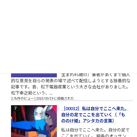
がようやく一本化されました。先行
する独自候補に追いつくことができるか見ものです。しかし、
開設したツイッターやSNSの一発目の投稿が、このおそらくト
ーダイ入学式の時の父親との写真というのが、彼の深層心...
2.8k件のビュー
|
2022/12/08 に投稿された
栄光の「松下電器」の社名を捨て
たダメな会社の話
松下電器グループ（1985年）中核会
社は松下電器産業 パナソニックのリ
ストラ ▼おはようございます。企業
のイメージ戦略に関する（昭和後半
生まれ45歳の）筆者があくまで個人
的な意見を自らの発表の場で述べて配信しようとする独善的な
記事です。昔、松下電器産業という大きな会社がありました。
松下幸之助という、...
2.7k件のビュー
|
2021/05/19 に投稿された
［00012］私は自分でここへ来た。
自分の足でここを出ていく（「も
ののけ姫」アシタカの言葉）
私は自分でここへ来た。自分の足で
ここを出ていく。 組長のオッサン