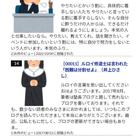
やりたいとかいう割に、具体的に着
手しない人たち やりたいと言ってい
る割に着手すらしない、そんな自分
に酔うだけの人からは、できるだけ
離れるようにしましょう。本気の人
と仕事したいなら。やりたい、教えてくれ、話を聞きたい、イ
ベントに参加したいという割には、特に自分で努力をしないと
いう人がいます。本気のふり...
2.1k件のビュー
|
2021/10/09 に投稿された
［00011］ルロイ修道士は言われた
「困難は分割せよ」（井上ひさ
し）
ルロイの言葉を思い出してください
おはようございます。2017年8月、
筆者は塾長ブログと題して売れない
ブログを書いております。それで
も、数少ない読者のみなさまにおかれましては、いつもこのブ
ログを読んでいただきまして本当にありがとうございます。最
近、公私ともに忙しく、ブログの更新ができない場合もあり
ま...
1.9k件のビュー
|
2017/08/12 に投稿された