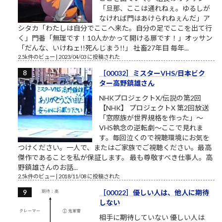
「旦那、ここは通れねぇ。ゆるしが
なければ門はあけられねぇんだ」ア
シタカ「わたしは自分でここへ来た。自分の足でここを出て行
く」門番「無理です！10人かかって開ける扉です！」オッサン
「だんな、いけねェ!!死んじまう!!」 社畜27年目 毎年...
2.5k件のビュー
|
2023/04/03 に投稿された
［00032］ミスターVHS/日本ビク
ター高野鎮雄さん
NHKプロジェクトX/伝説の第2回
【NHK】 プロジェクトX 第2回放送
「窓際族が世界規格を作った」～
VHS執念の逆転劇～ここで見れま
す。毎回泣くので視聴環境にお気を
つけください。一人で、またはご家族でご視聴ください。最高
傑作であることを私が保証します。 最も尊敬すべき仕事人。高
野鎮雄さんのお話...
2.5k件のビュー
|
2018/11/08 に投稿された
［00022］優しい人は、他人に期待
しない
相手に期待していない 優しい人は