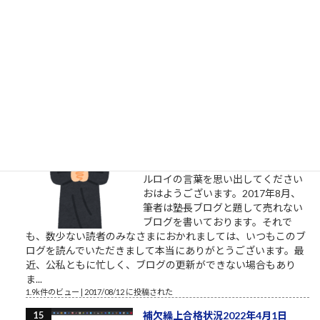
手しない人たち やりたいと言ってい
る割に着手すらしない、そんな自分
に酔うだけの人からは、できるだけ
離れるようにしましょう。本気の人
と仕事したいなら。やりたい、教えてくれ、話を聞きたい、イ
ベントに参加したいという割には、特に自分で努力をしないと
いう人がいます。本気のふり...
2.1k件のビュー
|
2021/10/09 に投稿された
［00011］ルロイ修道士は言われた
「困難は分割せよ」（井上ひさ
し）
ルロイの言葉を思い出してください
おはようございます。2017年8月、
筆者は塾長ブログと題して売れない
ブログを書いております。それで
も、数少ない読者のみなさまにおかれましては、いつもこのブ
ログを読んでいただきまして本当にありがとうございます。最
近、公私ともに忙しく、ブログの更新ができない場合もあり
ま...
1.9k件のビュー
|
2017/08/12 に投稿された
補欠繰上合格状況2022年4月1日