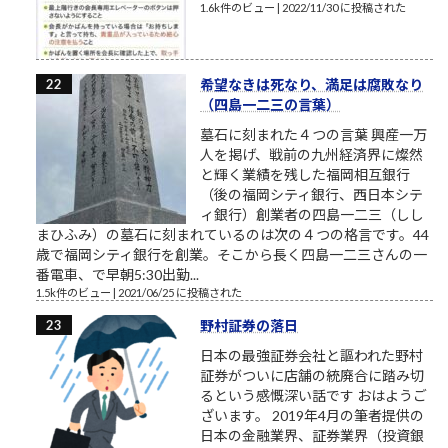
1.6k件のビュー
|
2022/11/30 に投稿された
希望なきは死なり、満足は腐敗なり
（四島一二三の言葉）
墓石に刻まれた４つの言葉 興産一万
人を掲げ、戦前の九州経済界に燦然
と輝く業績を残した福岡相互銀行
（後の福岡シティ銀行、西日本シテ
ィ銀行）創業者の四島一二三（しし
まひふみ）の墓石に刻まれているのは次の４つの格言です。44
歳で福岡シティ銀行を創業。そこから長く四島一二三さんの一
番電車、で早朝5:30出勤...
1.5k件のビュー
|
2021/06/25 に投稿された
野村証券の落日
日本の最強証券会社と謳われた野村
証券がついに店舗の統廃合に踏み切
るという感慨深い話です おはようご
ざいます。 2019年4月の筆者提供の
日本の金融業界、証券業界（投資銀