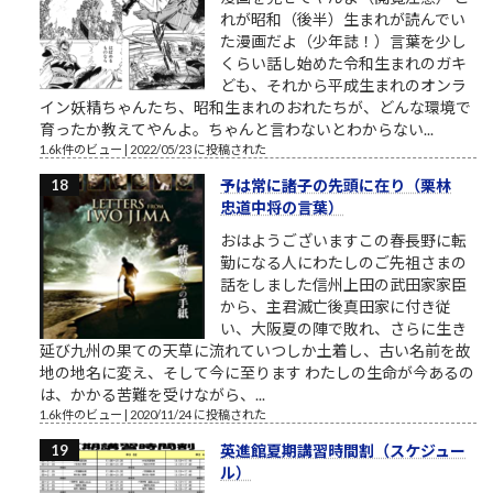
れが昭和（後半）生まれが読んでい
た漫画だよ（少年誌！）言葉を少し
くらい話し始めた令和生まれのガキ
ども、それから平成生まれのオンラ
イン妖精ちゃんたち、昭和生まれのおれたちが、どんな環境で
育ったか教えてやんよ。ちゃんと言わないとわからない...
1.6k件のビュー
|
2022/05/23 に投稿された
予は常に諸子の先頭に在り（栗林
忠道中将の言葉）
おはようございますこの春長野に転
勤になる人にわたしのご先祖さまの
話をしました信州上田の武田家家臣
から、主君滅亡後真田家に付き従
い、大阪夏の陣で敗れ、さらに生き
延び九州の果ての天草に流れていつしか土着し、古い名前を故
地の地名に変え、そして今に至ります わたしの生命が今あるの
は、かかる苦難を受けながら、...
1.6k件のビュー
|
2020/11/24 に投稿された
英進館夏期講習時間割（スケジュー
ル）