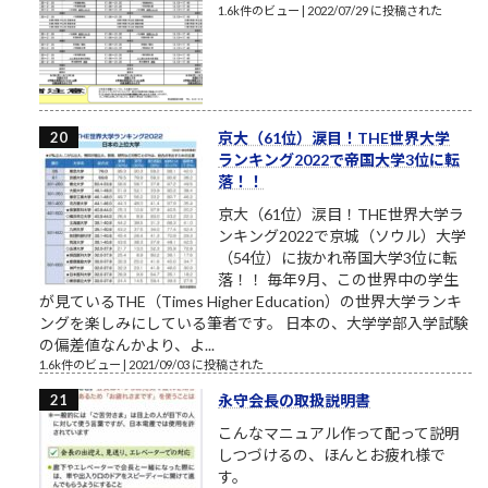
1.6k件のビュー
|
2022/07/29 に投稿された
京大（61位）涙目！THE世界大学
ランキング2022で帝国大学3位に転
落！！
京大（61位）涙目！THE世界大学ラ
ンキング2022で京城（ソウル）大学
（54位）に抜かれ帝国大学3位に転
落！！ 毎年9月、この世界中の学生
が見ているTHE（Times Higher Education）の世界大学ランキ
ングを楽しみにしている筆者です。 日本の、大学学部入学試験
の偏差値なんかより、よ...
1.6k件のビュー
|
2021/09/03 に投稿された
永守会長の取扱説明書
こんなマニュアル作って配って説明
しつづけるの、ほんとお疲れ様で
す。