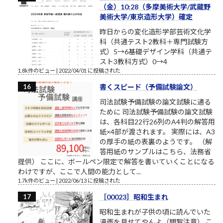
（金）10:28（多摩美術大学/武蔵野
美術大学/東京造形大学）確定
昨日からの変化造形学部芸術文化学
科（共通テスト2教科＋専門試験方
式）5→6基礎デザイン学科（共通テ
スト3教科方式）0→4
1.8k件のビュー
|
2022/04/01 に投稿された
書くスピード（予備試験論文）
司法試験予備試験の論文試験に通る
ために 司法試験予備試験の論文試験
は、各科目22行26列のA4判の解答用
紙×4部が渡されます。 実際には、A3
の厚手の紙の表裏のようです。 （解
答用紙のサンプルはこちら、法務省
提供） ここに、ボールペン限定で解答を書いていくことになる
わけですが、ここで人間の能力として...
1.7k件のビュー
|
2022/06/13 に投稿された
［00023］昭和生まれ
昭和生まれが子供の頃に読んでいた
漫画を見せてやんよ（閲覧注意） こ