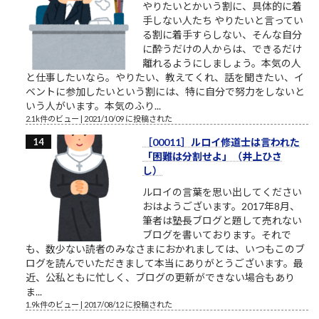
やりたいとかいう割に、具体的に着
手しない人たち やりたいと言ってい
る割に着手すらしない、そんな自分
に酔うだけの人からは、できるだけ
離れるようにしましょう。本気の人
と仕事したいなら。やりたい、教えてくれ、話を聞きたい、イ
ベントに参加したいという割には、特に自分で努力をしないと
いう人がいます。本気のふり...
2.1k件のビュー
|
2021/10/09 に投稿された
［00011］ルロイ修道士は言われた
「困難は分割せよ」（井上ひさ
し）
ルロイの言葉を思い出してください
おはようございます。2017年8月、
筆者は塾長ブログと題して売れない
ブログを書いております。それで
も、数少ない読者のみなさまにおかれましては、いつもこのブ
ログを読んでいただきまして本当にありがとうございます。最
近、公私ともに忙しく、ブログの更新ができない場合もあり
ま...
1.9k件のビュー
|
2017/08/12 に投稿された