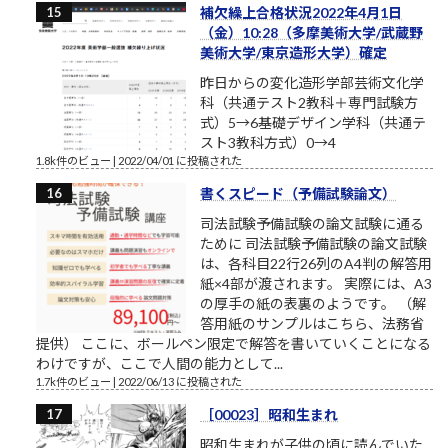
補欠繰上合格状況2022年4月1日
（金）10:28（多摩美術大学/武蔵野
美術大学/東京造形大学）確定
昨日からの変化造形学部芸術文化学
科（共通テスト2教科＋専門試験方
式）5→6基礎デザイン学科（共通テ
スト3教科方式）0→4
1.8k件のビュー
|
2022/04/01 に投稿された
書くスピード（予備試験論文）
司法試験予備試験の論文試験に通る
ために 司法試験予備試験の論文試験
は、各科目22行26列のA4判の解答用
紙×4部が渡されます。 実際には、A3
の厚手の紙の表裏のようです。 （解
答用紙のサンプルはこちら、法務省
提供） ここに、ボールペン限定で解答を書いていくことになる
わけですが、ここで人間の能力として...
1.7k件のビュー
|
2022/06/13 に投稿された
［00023］昭和生まれ
昭和生まれが子供の頃に読んでいた