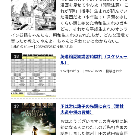
漫画を見せてやんよ（閲覧注意） こ
れが昭和（後半）生まれが読んでい
た漫画だよ（少年誌！）言葉を少し
くらい話し始めた令和生まれのガキ
ども、それから平成生まれのオンラ
イン妖精ちゃんたち、昭和生まれのおれたちが、どんな環境で
育ったか教えてやんよ。ちゃんと言わないとわからない...
1.6k件のビュー
|
2022/05/23 に投稿された
英進館夏期講習時間割（スケジュー
ル）
1.6k件のビュー
|
2022/07/29 に投稿された
予は常に諸子の先頭に在り（栗林
忠道中将の言葉）
おはようございますこの春長野に転
勤になる人にわたしのご先祖さまの
話をしました信州上田の武田家家臣