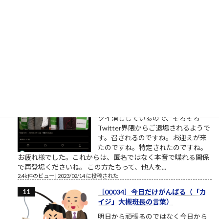
「相手に期待をしていない」から優
しいのです。優しい人は相手に対す
る関心が高い、というのは一見異論
の無いことのようにも見えます。
（思いやり、共感、愛情、相手に喜んで欲しい気持ち・・・こ
れらをまとめて関心と呼ぶことにします）相手への関心が高く
ても鬼のような人もいます。相手...
2.5k件のビュー
|
2023/02/22 に投稿された
桜ういろうさん、Twitter界を引退
桜ういろうさんは、櫻井平さんのご
親戚だそうです ものすごい勢いで、
ツイ消ししているので、そろそろ
Twitter界隈からご退場されるようで
す。召されるのですね。お迎えが来
たのですね。特定されたのですね。
お疲れ様でした。これからは、匿名ではなく本音で喋れる関係
で再登場くださいね。 この方たちって、他人を...
2.4k件のビュー
|
2023/02/14 に投稿された
［00034］今日だけがんばる（「カ
イジ」大槻班長の言葉）
明日から頑張るのではなく今日から