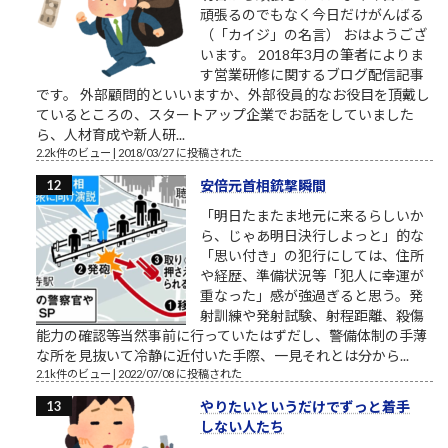
頑張るのでもなく今日だけがんばる
（「カイジ」の名言） おはようござ
います。 2018年3月の筆者によりま
す営業研修に関するブログ配信記事
です。 外部顧問的といいますか、外部役員的なお役目を頂戴し
ているところの、スタートアップ企業でお話をしていました
ら、人材育成や新人研...
2.2k件のビュー
|
2018/03/27 に投稿された
安倍元首相銃撃瞬間
「明日たまたま地元に来るらしいか
ら、じゃあ明日決行しよっと」的な
「思い付き」の犯行にしては、住所
や経歴、準備状況等「犯人に幸運が
重なった」感が強過ぎると思う。発
射訓練や発射試験、射程距離、殺傷
能力の確認等当然事前に行っていたはずだし、警備体制の手薄
な所を見抜いて冷静に近付いた手際、一見それとは分から...
2.1k件のビュー
|
2022/07/08 に投稿された
やりたいというだけでずっと着手
しない人たち