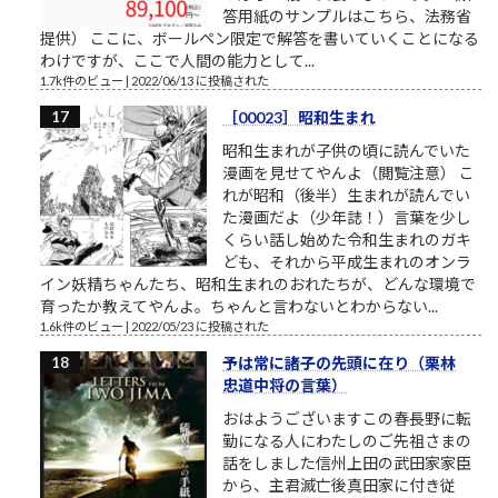
答用紙のサンプルはこちら、法務省
提供） ここに、ボールペン限定で解答を書いていくことになる
わけですが、ここで人間の能力として...
1.7k件のビュー
|
2022/06/13 に投稿された
［00023］昭和生まれ
昭和生まれが子供の頃に読んでいた
漫画を見せてやんよ（閲覧注意） こ
れが昭和（後半）生まれが読んでい
た漫画だよ（少年誌！）言葉を少し
くらい話し始めた令和生まれのガキ
ども、それから平成生まれのオンラ
イン妖精ちゃんたち、昭和生まれのおれたちが、どんな環境で
育ったか教えてやんよ。ちゃんと言わないとわからない...
1.6k件のビュー
|
2022/05/23 に投稿された
予は常に諸子の先頭に在り（栗林
忠道中将の言葉）
おはようございますこの春長野に転
勤になる人にわたしのご先祖さまの
話をしました信州上田の武田家家臣
から、主君滅亡後真田家に付き従