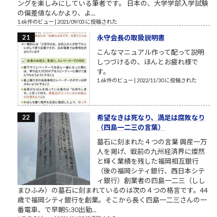
ングを楽しみにしている筆者です。 日本の、大学学部入学試験
の偏差値なんかより、よ...
1.6k件のビュー
|
2021/09/03 に投稿された
永守会長の取扱説明書
こんなマニュアル作って配って説明
しつづけるの、ほんとお疲れ様で
す。
1.6k件のビュー
|
2022/11/30 に投稿された
希望なきは死なり、満足は腐敗なり
（四島一二三の言葉）
墓石に刻まれた４つの言葉 興産一万
人を掲げ、戦前の九州経済界に燦然
と輝く業績を残した福岡相互銀行
（後の福岡シティ銀行、西日本シテ
ィ銀行）創業者の四島一二三（しし
まひふみ）の墓石に刻まれているのは次の４つの格言です。44
歳で福岡シティ銀行を創業。そこから長く四島一二三さんの一
番電車、で早朝5:30出勤...