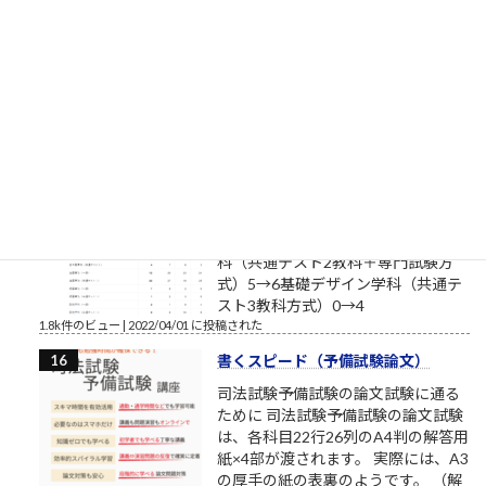
筆者は塾長ブログと題して売れない
ブログを書いております。それで
も、数少ない読者のみなさまにおかれましては、いつもこのブ
ログを読んでいただきまして本当にありがとうございます。最
近、公私ともに忙しく、ブログの更新ができない場合もあり
ま...
1.9k件のビュー
|
2017/08/12 に投稿された
補欠繰上合格状況2022年4月1日
（金）10:28（多摩美術大学/武蔵野
美術大学/東京造形大学）確定
昨日からの変化造形学部芸術文化学
科（共通テスト2教科＋専門試験方
式）5→6基礎デザイン学科（共通テ
スト3教科方式）0→4
1.8k件のビュー
|
2022/04/01 に投稿された
書くスピード（予備試験論文）
司法試験予備試験の論文試験に通る
ために 司法試験予備試験の論文試験
は、各科目22行26列のA4判の解答用
紙×4部が渡されます。 実際には、A3
の厚手の紙の表裏のようです。 （解