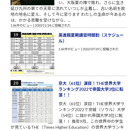
い、大阪夏の陣で敗れ、さらに生き
延び九州の果ての天草に流れていつしか土着し、古い名前を故
地の地名に変え、そして今に至ります わたしの生命が今あるの
は、かかる苦難を受けながら、...
1.6k件のビュー
|
2020/11/24 に投稿された
英進館夏期講習時間割（スケジュー
ル）
1.6k件のビュー
|
2022/07/29 に投稿された
京大（61位）涙目！THE世界大学
ランキング2022で帝国大学3位に転
落！！
京大（61位）涙目！THE世界大学ラ
ンキング2022で京城（ソウル）大学
（54位）に抜かれ帝国大学3位に転
落！！ 毎年9月、この世界中の学生
が見ているTHE（Times Higher Education）の世界大学ランキ