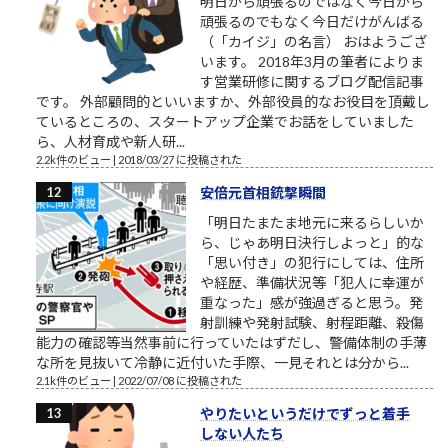
明日から頑張るのではなく今日から
頑張るのでもなく今日だけがんばる
（「カイジ」の名言） おはようござ
います。 2018年3月の筆者によりま
す営業研修に関するブログ配信記事
です。 外部顧問的といいますか、外部役員的なお役目を頂戴し
ているところの、スタートアップ企業でお話をしていました
ら、人材育成や新人研...
2.2k件のビュー
|
2018/03/27 に投稿された
安倍元首相銃撃瞬間
「明日たまたま地元に来るらしいか
ら、じゃあ明日決行しよっと」的な
「思い付き」の犯行にしては、住所
や経歴、準備状況等「犯人に幸運が
重なった」感が強過ぎると思う。発
射訓練や発射試験、射程距離、殺傷
能力の確認等当然事前に行っていたはずだし、警備体制の手薄
な所を見抜いて冷静に近付いた手際、一見それとは分から...
2.1k件のビュー
|
2022/07/08 に投稿された
やりたいというだけでずっと着手
しない人たち