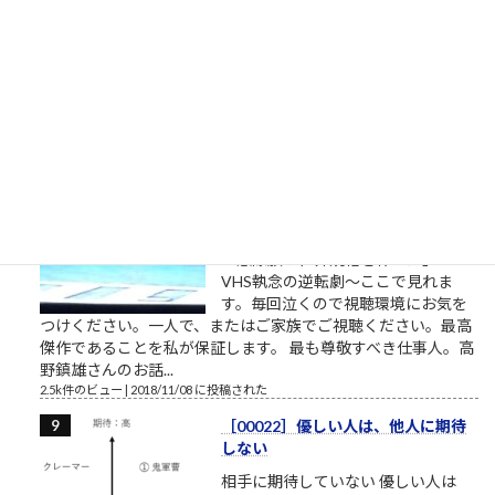
「旦那、ここは通れねぇ。ゆるしが
なければ門はあけられねぇんだ」ア
シタカ「わたしは自分でここへ来た。自分の足でここを出て行
く」門番「無理です！10人かかって開ける扉です！」オッサン
「だんな、いけねェ!!死んじまう!!」 社畜27年目 毎年...
2.5k件のビュー
|
2023/04/03 に投稿された
［00032］ミスターVHS/日本ビク
ター高野鎮雄さん
NHKプロジェクトX/伝説の第2回
【NHK】 プロジェクトX 第2回放送
「窓際族が世界規格を作った」～
VHS執念の逆転劇～ここで見れま
す。毎回泣くので視聴環境にお気を
つけください。一人で、またはご家族でご視聴ください。最高
傑作であることを私が保証します。 最も尊敬すべき仕事人。高
野鎮雄さんのお話...
2.5k件のビュー
|
2018/11/08 に投稿された
［00022］優しい人は、他人に期待
しない
相手に期待していない 優しい人は