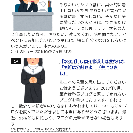
やりたいとかいう割に、具体的に着
手しない人たち やりたいと言ってい
る割に着手すらしない、そんな自分
に酔うだけの人からは、できるだけ
離れるようにしましょう。本気の人
と仕事したいなら。やりたい、教えてくれ、話を聞きたい、イ
ベントに参加したいという割には、特に自分で努力をしないと
いう人がいます。本気のふり...
2.1k件のビュー
|
2021/10/09 に投稿された
［00011］ルロイ修道士は言われた
「困難は分割せよ」（井上ひさ
し）
ルロイの言葉を思い出してください
おはようございます。2017年8月、
筆者は塾長ブログと題して売れない
ブログを書いております。それで
も、数少ない読者のみなさまにおかれましては、いつもこのブ
ログを読んでいただきまして本当にありがとうございます。最
近、公私ともに忙しく、ブログの更新ができない場合もあり
ま...
1.9k件のビュー
|
2017/08/12 に投稿された