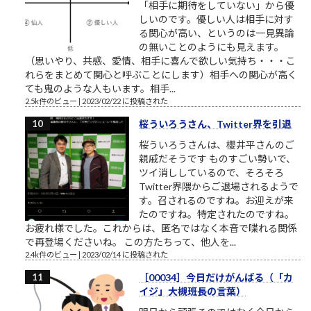
「相手に期待をしていない」から優
しいのです。優しい人は相手に対す
る関心が高い、というのは一見異論
の無いことのようにも見えます。
（思いやり、共感、愛情、相手に喜んで欲しい気持ち・・・こ
れらをまとめて関心と呼ぶことにします）相手への関心が高く
ても鬼のような人もいます。相手...
2.5k件のビュー
|
2023/02/22 に投稿された
桜ういろうさん、Twitter界を引退
桜ういろうさんは、櫻井平さんのご
親戚だそうです ものすごい勢いで、
ツイ消ししているので、そろそろ
Twitter界隈からご退場されるようで
す。召されるのですね。お迎えが来
たのですね。特定されたのですね。
お疲れ様でした。これからは、匿名ではなく本音で喋れる関係
で再登場くださいね。 この方たちって、他人を...
2.4k件のビュー
|
2023/02/14 に投稿された
［00034］今日だけがんばる（「カ
イジ」大槻班長の言葉）