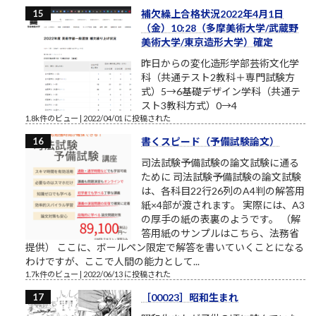
補欠繰上合格状況2022年4月1日
（金）10:28（多摩美術大学/武蔵野
美術大学/東京造形大学）確定
昨日からの変化造形学部芸術文化学
科（共通テスト2教科＋専門試験方
式）5→6基礎デザイン学科（共通テ
スト3教科方式）0→4
1.8k件のビュー
|
2022/04/01 に投稿された
書くスピード（予備試験論文）
司法試験予備試験の論文試験に通る
ために 司法試験予備試験の論文試験
は、各科目22行26列のA4判の解答用
紙×4部が渡されます。 実際には、A3
の厚手の紙の表裏のようです。 （解
答用紙のサンプルはこちら、法務省
提供） ここに、ボールペン限定で解答を書いていくことになる
わけですが、ここで人間の能力として...
1.7k件のビュー
|
2022/06/13 に投稿された
［00023］昭和生まれ