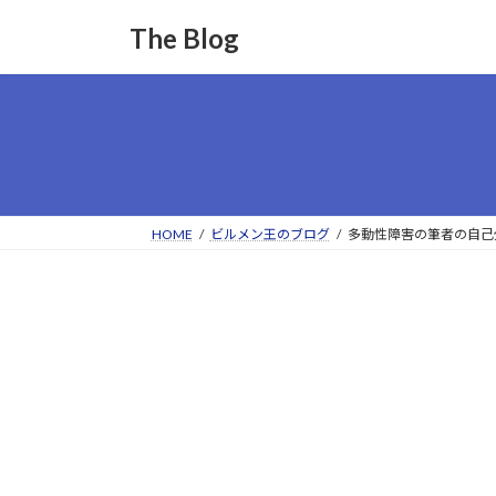
コ
ナ
The Blog
ン
ビ
テ
ゲ
ン
ー
ツ
シ
へ
ョ
ス
ン
キ
に
ッ
移
HOME
ビルメン王のブログ
多動性障害の筆者の自己
プ
動