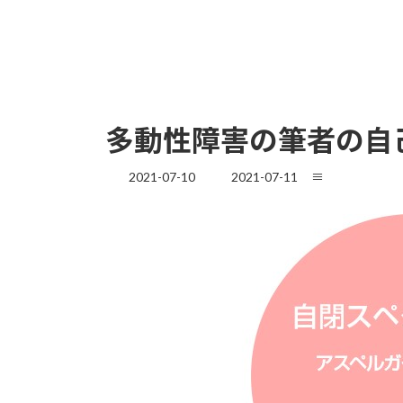
多動性障害の筆者の自
最
2021-07-10
2021-07-11
≡
終
更
新
日
時
: