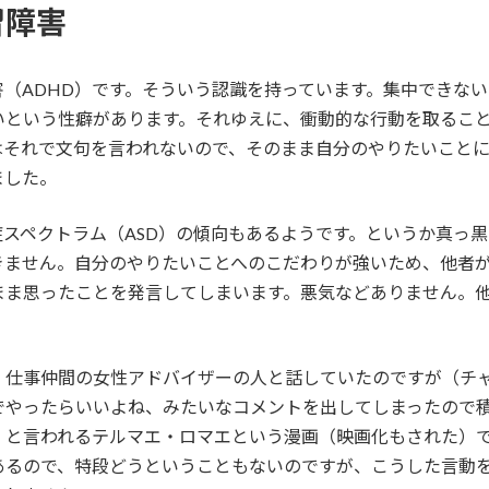
習障害
（ADHD）です。そういう認識を持っています。集中できな
いという性癖があります。それゆえに、衝動的な行動を取るこ
はそれで文句を言われないので、そのまま自分のやりたいこと
ました。
スペクトラム（ASD）の傾向もあるようです。というか真っ
きません。自分のやりたいことへのこだわりが強いため、他者
まま思ったことを発言してしまいます。悪気などありません。
、仕事仲間の女性アドバイザーの人と話していたのですが（チ
でやったらいいよね、みたいなコメントを出してしまったので
、と言われるテルマエ・ロマエという漫画（映画化もされた）
あるので、特段どうということもないのですが、こうした言動