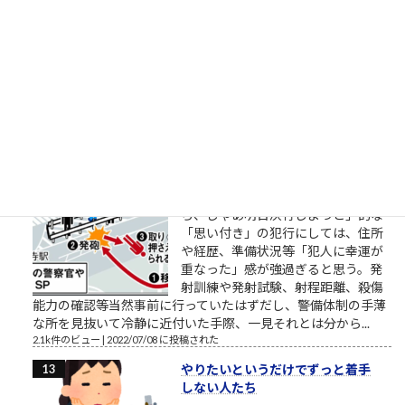
頑張るのでもなく今日だけがんばる
（「カイジ」の名言） おはようござ
います。 2018年3月の筆者によりま
す営業研修に関するブログ配信記事
です。 外部顧問的といいますか、外部役員的なお役目を頂戴し
ているところの、スタートアップ企業でお話をしていました
ら、人材育成や新人研...
2.2k件のビュー
|
2018/03/27 に投稿された
安倍元首相銃撃瞬間
「明日たまたま地元に来るらしいか
ら、じゃあ明日決行しよっと」的な
「思い付き」の犯行にしては、住所
や経歴、準備状況等「犯人に幸運が
重なった」感が強過ぎると思う。発
射訓練や発射試験、射程距離、殺傷
能力の確認等当然事前に行っていたはずだし、警備体制の手薄
な所を見抜いて冷静に近付いた手際、一見それとは分から...
2.1k件のビュー
|
2022/07/08 に投稿された
やりたいというだけでずっと着手
しない人たち