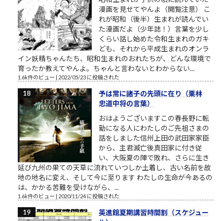
漫画を見せてやんよ（閲覧注意） こ
れが昭和（後半）生まれが読んでい
た漫画だよ（少年誌！）言葉を少し
くらい話し始めた令和生まれのガキ
ども、それから平成生まれのオンラ
イン妖精ちゃんたち、昭和生まれのおれたちが、どんな環境で
育ったか教えてやんよ。ちゃんと言わないとわからない...
1.6k件のビュー
|
2022/05/23 に投稿された
予は常に諸子の先頭に在り（栗林
忠道中将の言葉）
おはようございますこの春長野に転
勤になる人にわたしのご先祖さまの
話をしました信州上田の武田家家臣
から、主君滅亡後真田家に付き従
い、大阪夏の陣で敗れ、さらに生き
延び九州の果ての天草に流れていつしか土着し、古い名前を故
地の地名に変え、そして今に至ります わたしの生命が今あるの
は、かかる苦難を受けながら、...
1.6k件のビュー
|
2020/11/24 に投稿された
英進館夏期講習時間割（スケジュー