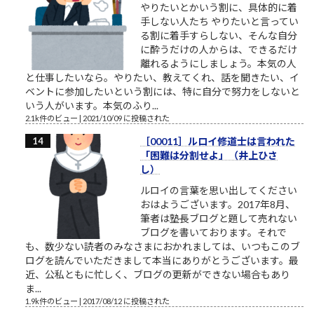
やりたいとかいう割に、具体的に着
手しない人たち やりたいと言ってい
る割に着手すらしない、そんな自分
に酔うだけの人からは、できるだけ
離れるようにしましょう。本気の人
と仕事したいなら。やりたい、教えてくれ、話を聞きたい、イ
ベントに参加したいという割には、特に自分で努力をしないと
いう人がいます。本気のふり...
2.1k件のビュー
|
2021/10/09 に投稿された
［00011］ルロイ修道士は言われた
「困難は分割せよ」（井上ひさ
し）
ルロイの言葉を思い出してください
おはようございます。2017年8月、
筆者は塾長ブログと題して売れない
ブログを書いております。それで
も、数少ない読者のみなさまにおかれましては、いつもこのブ
ログを読んでいただきまして本当にありがとうございます。最
近、公私ともに忙しく、ブログの更新ができない場合もあり
ま...
1.9k件のビュー
|
2017/08/12 に投稿された