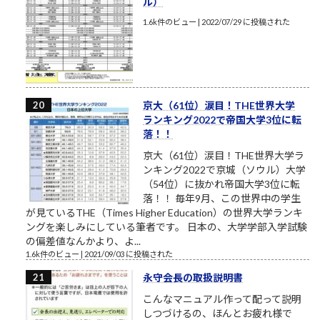
ル）
1.6k件のビュー
|
2022/07/29 に投稿された
京大（61位）涙目！THE世界大学
ランキング2022で帝国大学3位に転
落！！
京大（61位）涙目！THE世界大学ラ
ンキング2022で京城（ソウル）大学
（54位）に抜かれ帝国大学3位に転
落！！ 毎年9月、この世界中の学生
が見ているTHE（Times Higher Education）の世界大学ランキ
ングを楽しみにしている筆者です。 日本の、大学学部入学試験
の偏差値なんかより、よ...
1.6k件のビュー
|
2021/09/03 に投稿された
永守会長の取扱説明書
こんなマニュアル作って配って説明
しつづけるの、ほんとお疲れ様で