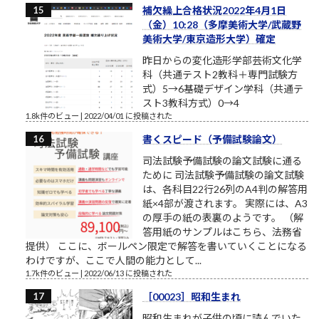
補欠繰上合格状況2022年4月1日
（金）10:28（多摩美術大学/武蔵野
美術大学/東京造形大学）確定
昨日からの変化造形学部芸術文化学
科（共通テスト2教科＋専門試験方
式）5→6基礎デザイン学科（共通テ
スト3教科方式）0→4
1.8k件のビュー
|
2022/04/01 に投稿された
書くスピード（予備試験論文）
司法試験予備試験の論文試験に通る
ために 司法試験予備試験の論文試験
は、各科目22行26列のA4判の解答用
紙×4部が渡されます。 実際には、A3
の厚手の紙の表裏のようです。 （解
答用紙のサンプルはこちら、法務省
提供） ここに、ボールペン限定で解答を書いていくことになる
わけですが、ここで人間の能力として...
1.7k件のビュー
|
2022/06/13 に投稿された
［00023］昭和生まれ
昭和生まれが子供の頃に読んでいた