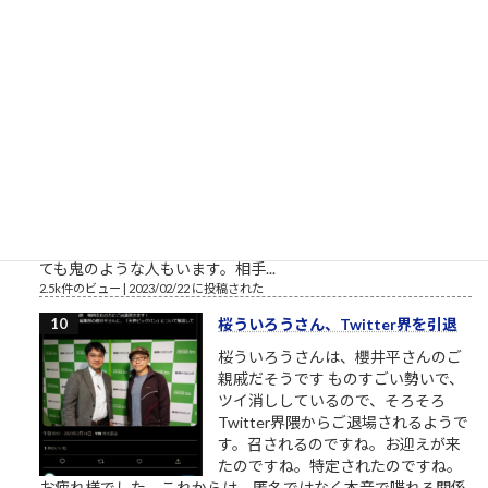
野鎮雄さんのお話...
2.5k件のビュー
|
2018/11/08 に投稿された
［00022］優しい人は、他人に期待
しない
相手に期待していない 優しい人は
「相手に期待をしていない」から優
しいのです。優しい人は相手に対す
る関心が高い、というのは一見異論
の無いことのようにも見えます。
（思いやり、共感、愛情、相手に喜んで欲しい気持ち・・・こ
れらをまとめて関心と呼ぶことにします）相手への関心が高く
ても鬼のような人もいます。相手...
2.5k件のビュー
|
2023/02/22 に投稿された
桜ういろうさん、Twitter界を引退
桜ういろうさんは、櫻井平さんのご
親戚だそうです ものすごい勢いで、
ツイ消ししているので、そろそろ
Twitter界隈からご退場されるようで
す。召されるのですね。お迎えが来
たのですね。特定されたのですね。
お疲れ様でした。これからは、匿名ではなく本音で喋れる関係