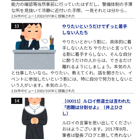
能力の確認等当然事前に行っていたはずだし、警備体制の手薄
な所を見抜いて冷静に近付いた手際、一見それとは分から...
2.1k件のビュー
|
2022/07/08 に投稿された
やりたいというだけでずっと着手
しない人たち
やりたいとかいう割に、具体的に着
手しない人たち やりたいと言ってい
る割に着手すらしない、そんな自分
に酔うだけの人からは、できるだけ
離れるようにしましょう。本気の人
と仕事したいなら。やりたい、教えてくれ、話を聞きたい、イ
ベントに参加したいという割には、特に自分で努力をしないと
いう人がいます。本気のふり...
2.1k件のビュー
|
2021/10/09 に投稿された
［00011］ルロイ修道士は言われた
「困難は分割せよ」（井上ひさ
し）
ルロイの言葉を思い出してください
おはようございます。2017年8月、
筆者は塾長ブログと題して売れない