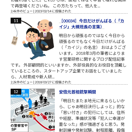
で再登場くださいね。 この方たちって、他人を...
2.4k件のビュー
|
2023/02/14 に投稿された
［00034］今日だけがんばる（「カ
イジ」大槻班長の言葉）
明日から頑張るのではなく今日から
頑張るのでもなく今日だけがんばる
（「カイジ」の名言） おはようござ
います。 2018年3月の筆者によりま
す営業研修に関するブログ配信記事
です。 外部顧問的といいますか、外部役員的なお役目を頂戴し
ているところの、スタートアップ企業でお話をしていました
ら、人材育成や新人研...
2.2k件のビュー
|
2018/03/27 に投稿された
安倍元首相銃撃瞬間
「明日たまたま地元に来るらしいか
ら、じゃあ明日決行しよっと」的な
「思い付き」の犯行にしては、住所
や経歴、準備状況等「犯人に幸運が
重なった」感が強過ぎると思う。発
射訓練や発射試験、射程距離、殺傷