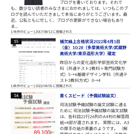
ブログを書いております。それで
も、数少ない読者のみなさまにおかれましては、いつもこのブ
ログを読んでいただきまして本当にありがとうございます。最
近、公私ともに忙しく、ブログの更新ができない場合もあり
ま...
1.9k件のビュー
|
2017/08/12 に投稿された
補欠繰上合格状況2022年4月1日
（金）10:28（多摩美術大学/武蔵野
美術大学/東京造形大学）確定
昨日からの変化造形学部芸術文化学
科（共通テスト2教科＋専門試験方
式）5→6基礎デザイン学科（共通テ
スト3教科方式）0→4
1.8k件のビュー
|
2022/04/01 に投稿された
書くスピード（予備試験論文）
司法試験予備試験の論文試験に通る
ために 司法試験予備試験の論文試験
は、各科目22行26列のA4判の解答用
紙×4部が渡されます。 実際には、A3
の厚手の紙の表裏のようです。 （解