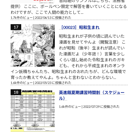
答用紙のサンプルはこちら、法務省
提供） ここに、ボールペン限定で解答を書いていくことになる
わけですが、ここで人間の能力として...
1.7k件のビュー
|
2022/06/13 に投稿された
［00023］昭和生まれ
昭和生まれが子供の頃に読んでいた
漫画を見せてやんよ（閲覧注意） こ
れが昭和（後半）生まれが読んでい
た漫画だよ（少年誌！）言葉を少し
くらい話し始めた令和生まれのガキ
ども、それから平成生まれのオンラ
イン妖精ちゃんたち、昭和生まれのおれたちが、どんな環境で
育ったか教えてやんよ。ちゃんと言わないとわからない...
1.6k件のビュー
|
2022/05/23 に投稿された
英進館夏期講習時間割（スケジュー
ル）
1.6k件のビュー
|
2022/07/29 に投稿された