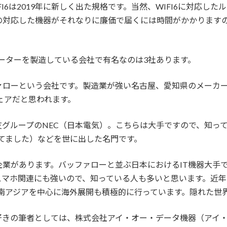
してWIFI6は2019年に新しく出た規格です。当然、WIFI6に対応
対応した機器がそれなりに廉価で届くには時間がかかりますの
Iルーターを製造している会社で有名なのは3社あります。
ァローという会社です。製造業が強い名古屋、愛知県のメーカ
ェアだと思われます。
グループのNEC（日本電気）。こちらは大手ですので、知って
ってました）などを世に出した名門です。
業があります。バッファローと並ぶ日本におけるIT機器大手で
マホ関連にも強いので、知っている人も多いと思います。近年はB
南アジアを中心に海外展開も積極的に行っています。隠れた世
筆者としては、株式会社アイ・オー・データ機器（アイ・オー・デー