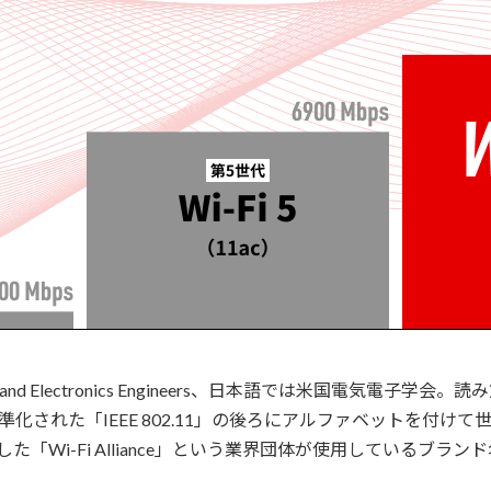
lectrical and Electronics Engineers、日本語では米
標準化された「IEEE 802.11」の後ろにアルファベットを付け
た「Wi-Fi Alliance」という業界団体が使用しているブラン