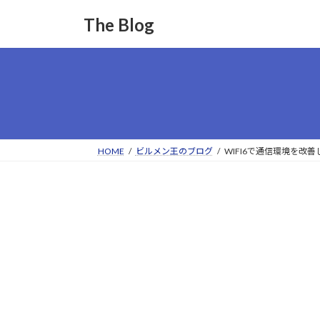
コ
ナ
The Blog
ン
ビ
テ
ゲ
ン
ー
ツ
シ
へ
ョ
ス
ン
キ
に
ッ
移
HOME
ビルメン王のブログ
WIFI6で通信環境を改
プ
動