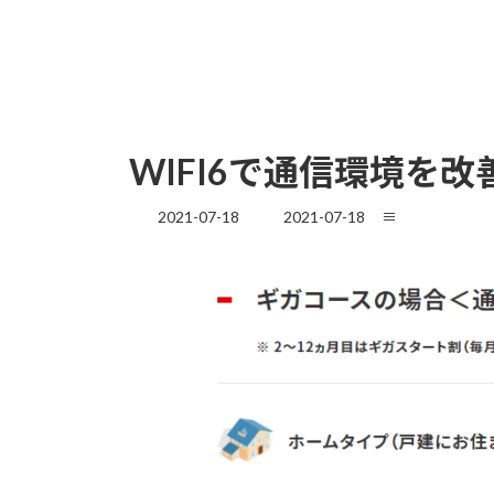
WIFI6で通信環境を
最
2021-07-18
2021-07-18
≡
終
更
新
日
時
: