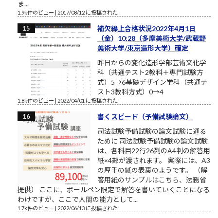
ま...
1.9k件のビュー
|
2017/08/12 に投稿された
補欠繰上合格状況2022年4月1日
（金）10:28（多摩美術大学/武蔵野
美術大学/東京造形大学）確定
昨日からの変化造形学部芸術文化学
科（共通テスト2教科＋専門試験方
式）5→6基礎デザイン学科（共通テ
スト3教科方式）0→4
1.8k件のビュー
|
2022/04/01 に投稿された
書くスピード（予備試験論文）
司法試験予備試験の論文試験に通る
ために 司法試験予備試験の論文試験
は、各科目22行26列のA4判の解答用
紙×4部が渡されます。 実際には、A3
の厚手の紙の表裏のようです。 （解
答用紙のサンプルはこちら、法務省
提供） ここに、ボールペン限定で解答を書いていくことになる
わけですが、ここで人間の能力として...
1.7k件のビュー
|
2022/06/13 に投稿された