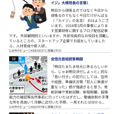
イジ」大槻班長の言葉）
明日から頑張るのではなく今日から
頑張るのでもなく今日だけがんばる
（「カイジ」の名言） おはようござ
います。 2018年3月の筆者によりま
す営業研修に関するブログ配信記事
です。 外部顧問的といいますか、外部役員的なお役目を頂戴し
ているところの、スタートアップ企業でお話をしていました
ら、人材育成や新人研...
2.2k件のビュー
|
2018/03/27 に投稿された
安倍元首相銃撃瞬間
「明日たまたま地元に来るらしいか
ら、じゃあ明日決行しよっと」的な
「思い付き」の犯行にしては、住所
や経歴、準備状況等「犯人に幸運が
重なった」感が強過ぎると思う。発
射訓練や発射試験、射程距離、殺傷
能力の確認等当然事前に行っていたはずだし、警備体制の手薄
な所を見抜いて冷静に近付いた手際、一見それとは分から...
2.1k件のビュー
|
2022/07/08 に投稿された