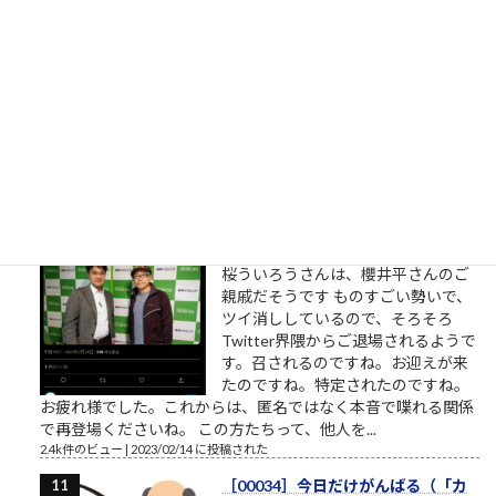
相手に期待していない 優しい人は
「相手に期待をしていない」から優
しいのです。優しい人は相手に対す
る関心が高い、というのは一見異論
の無いことのようにも見えます。
（思いやり、共感、愛情、相手に喜んで欲しい気持ち・・・こ
れらをまとめて関心と呼ぶことにします）相手への関心が高く
ても鬼のような人もいます。相手...
2.5k件のビュー
|
2023/02/22 に投稿された
桜ういろうさん、Twitter界を引退
桜ういろうさんは、櫻井平さんのご
親戚だそうです ものすごい勢いで、
ツイ消ししているので、そろそろ
Twitter界隈からご退場されるようで
す。召されるのですね。お迎えが来
たのですね。特定されたのですね。
お疲れ様でした。これからは、匿名ではなく本音で喋れる関係
で再登場くださいね。 この方たちって、他人を...
2.4k件のビュー
|
2023/02/14 に投稿された
［00034］今日だけがんばる（「カ