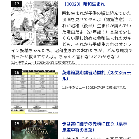
［00023］昭和生まれ
昭和生まれが子供の頃に読んでいた
漫画を見せてやんよ（閲覧注意） こ
れが昭和（後半）生まれが読んでい
た漫画だよ（少年誌！）言葉を少し
くらい話し始めた令和生まれのガキ
ども、それから平成生まれのオンラ
イン妖精ちゃんたち、昭和生まれのおれたちが、どんな環境で
育ったか教えてやんよ。ちゃんと言わないとわからない...
1.6k件のビュー
|
2022/05/23 に投稿された
英進館夏期講習時間割（スケジュー
ル）
1.6k件のビュー
|
2022/07/29 に投稿された
予は常に諸子の先頭に在り（栗林
忠道中将の言葉）