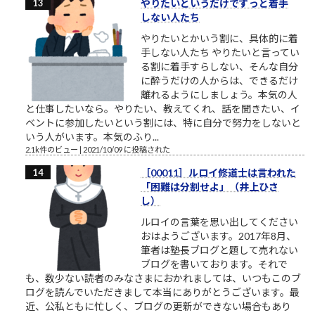
やりたいというだけでずっと着手
しない人たち
やりたいとかいう割に、具体的に着
手しない人たち やりたいと言ってい
る割に着手すらしない、そんな自分
に酔うだけの人からは、できるだけ
離れるようにしましょう。本気の人
と仕事したいなら。やりたい、教えてくれ、話を聞きたい、イ
ベントに参加したいという割には、特に自分で努力をしないと
いう人がいます。本気のふり...
2.1k件のビュー
|
2021/10/09 に投稿された
［00011］ルロイ修道士は言われた
「困難は分割せよ」（井上ひさ
し）
ルロイの言葉を思い出してください
おはようございます。2017年8月、
筆者は塾長ブログと題して売れない
ブログを書いております。それで
も、数少ない読者のみなさまにおかれましては、いつもこのブ
ログを読んでいただきまして本当にありがとうございます。最
近、公私ともに忙しく、ブログの更新ができない場合もあり